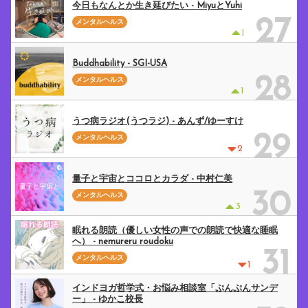
今日もなんとか生き延びたい - MiyuとYuhi
27
メンタルヘルス
1
Buddhability - SGI-USA
28
メンタルヘルス
1
うつ病ラジオ(うつラジ) - あんず/ゆーすけ
29
メンタルヘルス
2
量子と宇宙とココロとカラダ - 中村仁美
30
メンタルヘルス
3
眠れる朗読（優しい女性の声での朗読で快適な睡眠
へ） - nemureru roudoku
31
メンタルヘルス
1
インドヨガ哲学式・お悩み相談室「ぷんぷんサンデ
ー」 - ゆかこ校長