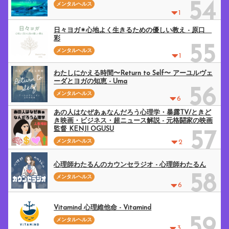
54
メンタルヘルス
1
日々ヨガ✴︎心地よく生きるための優しい教え - 原口
彩
55
メンタルヘルス
1
わたしにかえる時間〜Return to Self〜 アーユルヴェ
ーダとヨガの知恵 - Uma
56
メンタルヘルス
6
あの人はなぜあぁなんだろう心理学・暴露TV/ときど
き映画・ビジネス・超ニュース解説 - 元格闘家の映画
監督 KENJI OGUSU
57
メンタルヘルス
2
心理師わたるんのカウンセラジオ - 心理師わたるん
58
メンタルヘルス
6
Vitamind 心理維他命 - Vitamind
59
メンタルヘルス
3