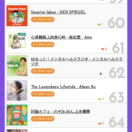
Smarter leben - DER SPIEGEL
60
メンタルヘルス
1
心身難路上的身心科 - 徐志雲、Amy
61
メンタルヘルス
2
ゆるっと！メンタルヘルスラジオ - メンタルヘルスラ
ジオ
62
メンタルヘルス
-
The Lavendaire Lifestyle - Aileen Xu
63
メンタルヘルス
6
討論カフェ - のぞみ,ゆん,上水優輝
64
メンタルヘルス
7