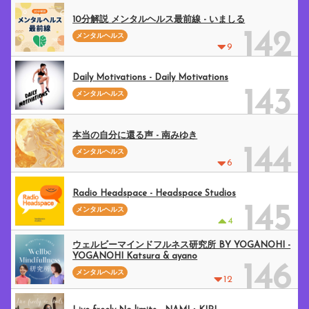
10分解説 メンタルヘルス最前線 - いましる
142
メンタルヘルス
9
Daily Motivations - Daily Motivations
143
メンタルヘルス
本当の自分に還る声 - 南みゆき
144
メンタルヘルス
6
Radio Headspace - Headspace Studios
145
メンタルヘルス
4
ウェルビーマインドフルネス研究所 BY YOGANOHI -
YOGANOHI Katsura & ayano
146
メンタルヘルス
12