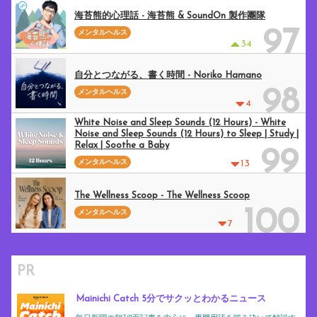
海苔熊的心理話 - 海苔熊 & SoundOn 製作團隊
97
メンタルヘルス
34
自分とつながる、書く時間 - Noriko Hamano
98
メンタルヘルス
4
White Noise and Sleep Sounds (12 Hours) - White
Noise and Sleep Sounds (12 Hours) to Sleep | Study |
Relax | Soothe a Baby
99
メンタルヘルス
13
The Wellness Scoop - The Wellness Scoop
100
メンタルヘルス
7
PR
Mainichi Catch 5分でサクッとわかるニュース