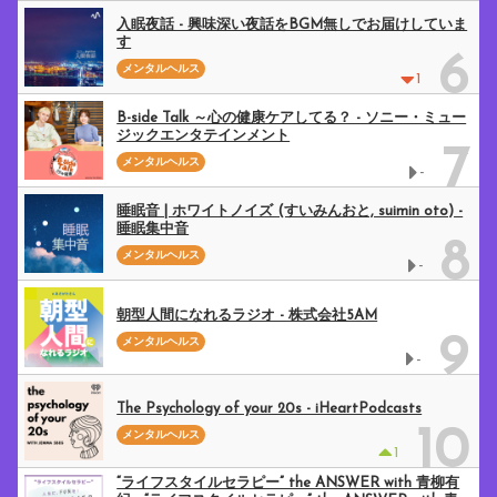
入眠夜話 - 興味深い夜話をBGM無しでお届けしていま
す
6
メンタルヘルス
1
B-side Talk ～心の健康ケアしてる？ - ソニー・ミュー
ジックエンタテインメント
7
メンタルヘルス
-
睡眠音 | ホワイトノイズ (すいみんおと, suimin oto) -
睡眠集中音
8
メンタルヘルス
-
朝型人間になれるラジオ - 株式会社5AM
9
メンタルヘルス
-
The Psychology of your 20s - iHeartPodcasts
10
メンタルヘルス
1
“ライフスタイルセラピー” the ANSWER with 青柳有