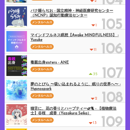
104
2
バク睡らぢお - 国立精神・神経医療研究センター
（NCNP）認知行動療法センター
105
メンタルヘルス
1
マインドフルネス瞑想【Awake MINDFULNESS】 -
Yusuke
106
メンタルヘルス
11
毒親出身sisters - ANE
107
メンタルヘルス
35
夢のとびら 〜吸い込まれるように、眠りの世界へ〜 -
Hypnospark
108
メンタルヘルス
2
猫舌に、花の香りとハーブティー🌿🐈 - 【植物療法
士】谷桜 成香（Yazakura Seika）
109
メンタルヘルス
13