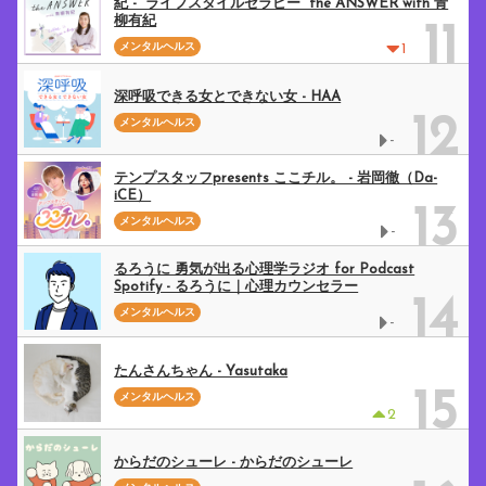
紀 - “ライフスタイルセラピー” the ANSWER with 青
柳有紀
11
メンタルヘルス
1
深呼吸できる女とできない女 - HAA
12
メンタルヘルス
-
テンプスタッフpresents ここチル。 - 岩岡徹（Da-
iCE）
13
メンタルヘルス
-
るろうに 勇気が出る心理学ラジオ for Podcast
Spotify - るろうに｜心理カウンセラー
14
メンタルヘルス
-
たんさんちゃん - Yasutaka
15
メンタルヘルス
2
からだのシューレ - からだのシューレ