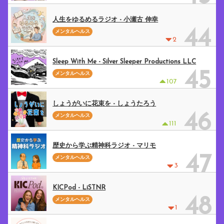
人生をゆるめるラジオ - 小瀬古 伸幸
44
メンタルヘルス
2
Sleep With Me - Silver Sleeper Productions LLC
45
メンタルヘルス
107
しょうがいに花束を - しょうたろう
46
メンタルヘルス
111
歴史から学ぶ精神科ラジオ - マリモ
47
メンタルヘルス
3
KICPod - LiSTNR
48
メンタルヘルス
1