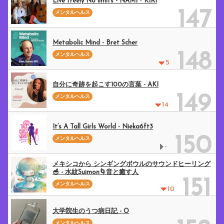
Live freely No limits - NAMI・KIRI
147
メンタルヘルス
Metabolic Mind - Bret Scher
148
メンタルヘルス
5
自分に奇跡を起こす100の言葉 - AKI
149
メンタルヘルス
14
It’s A Tall Girls World - Nieka6ft3
150
メンタルヘルス
-
メキシコから シンギングボウルのサウンドヒーリング
🥣 - 水紋Suimon🌀音と癒す人
151
メンタルヘルス
10
大学院生のうつ病日記 - O
メンタルヘルス