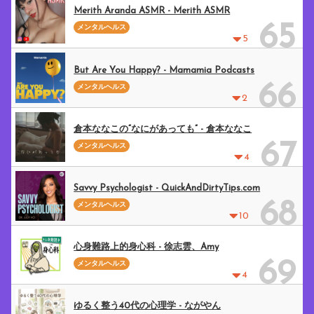
Merith Aranda ASMR - Merith ASMR
65
メンタルヘルス
5
But Are You Happy? - Mamamia Podcasts
66
メンタルヘルス
2
倉本ななこの“なにがあっても” - 倉本ななこ
67
メンタルヘルス
4
Savvy Psychologist - QuickAndDirtyTips.com
68
メンタルヘルス
10
心身難路上的身心科 - 徐志雲、Amy
69
メンタルヘルス
4
ゆるく整う40代の心理学 - ながやん