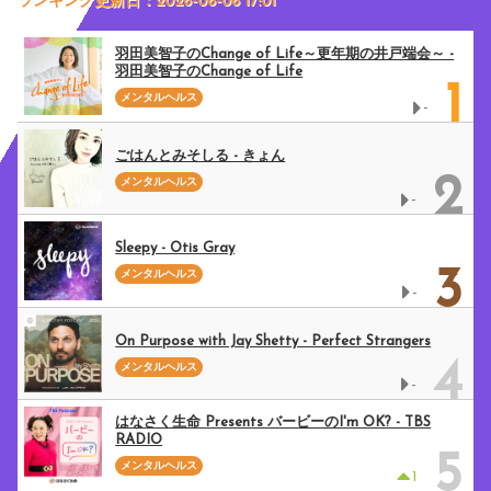
ランキング更新日：2026-08-08 17:01
羽田美智子のChange of Life～更年期の井戸端会～ -
羽田美智子のChange of Life
1
メンタルヘルス
-
ごはんとみそしる - きょん
2
メンタルヘルス
-
Sleepy - Otis Gray
3
メンタルヘルス
-
On Purpose with Jay Shetty - Perfect Strangers
4
メンタルヘルス
-
はなさく生命 Presents バービーのI'm OK? - TBS
RADIO
5
メンタルヘルス
1