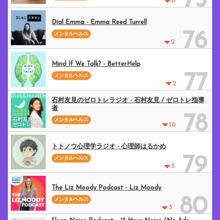
75
8
Dial Emma - Emma Reed Turrell
76
メンタルヘルス
2
Mind If We Talk? - BetterHelp
77
メンタルヘルス
2
石村友見のゼロトレラジオ - 石村友見 / ゼロトレ指導
者
78
メンタルヘルス
10
トトノウ心理学ラジオ - 心理師はるかめ
79
メンタルヘルス
3
The Liz Moody Podcast - Liz Moody
80
メンタルヘルス
3