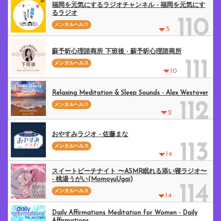
福岡を元気にするラジオチャンネル - 福岡を元気にす
るラジオ
110
メンタルヘルス
5
蘇予昕心理諮商所 下班後 - 蘇予昕心理諮商所
111
メンタルヘルス
10
Relaxing Meditation & Sleep Sounds - Alex Westover
112
メンタルヘルス
2
おやすみラジオ - 佐藤まな
113
メンタルヘルス
14
スイートピーチナイト 〜ASMR眠れる添い寝ラジオ〜
- 桃湯うがい(MomoyuUgai)
114
メンタルヘルス
14
Daily Affirmations Meditation for Women - Daily
Affirmations