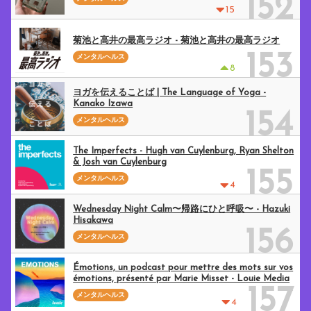
152
15
菊池と高井の最高ラジオ - 菊池と高井の最高ラジオ
153
メンタルヘルス
8
ヨガを伝えることば | The Language of Yoga -
Kanako Izawa
154
メンタルヘルス
The Imperfects - Hugh van Cuylenburg, Ryan Shelton
& Josh van Cuylenburg
155
メンタルヘルス
4
Wednesday Night Calm〜帰路にひと呼吸〜 - Hazuki
Hisakawa
156
メンタルヘルス
Émotions, un podcast pour mettre des mots sur vos
émotions, présenté par Marie Misset - Louie Media
157
メンタルヘルス
4