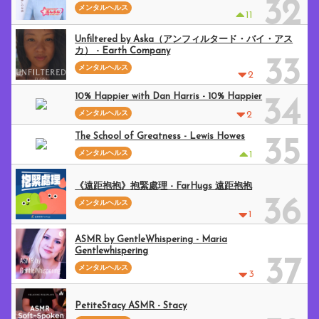
32
メンタルヘルス
11
Unfiltered by Aska（アンフィルタード・バイ・アス
カ） - Earth Company
33
メンタルヘルス
2
10% Happier with Dan Harris - 10% Happier
34
メンタルヘルス
2
The School of Greatness - Lewis Howes
35
メンタルヘルス
1
《遠距抱抱》抱緊處理 - FarHugs 遠距抱抱
36
メンタルヘルス
1
ASMR by GentleWhispering - Maria
Gentlewhispering
37
メンタルヘルス
3
PetiteStacy ASMR - Stacy