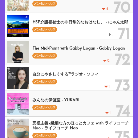
70
メンタルヘルス
4
HSP介護福祉士の非日常的なおはなし。 - にゃん太郎
71
メンタルヘルス
-
The Mid•Point with Gabby Logan - Gabby Logan
72
メンタルヘルス
2
自分にやさしくする™︎ラジオ - ソフィ
73
メンタルヘルス
1
みんなの保健室 - YUKARI
74
メンタルヘルス
1
完璧主義×繊細な方のほっとカフェ with ライフコーチ
Nao - ライフコーチ Nao
メンタルヘルス