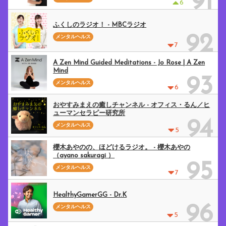
91
6
ふくしのラジオ！ - MBCラジオ
92
メンタルヘルス
7
A Zen Mind Guided Meditations - Jo Rose | A Zen
Mind
93
メンタルヘルス
6
おやすみまえの癒しチャンネル - オフィス・るん／ヒ
ューマンセラピー研究所
94
メンタルヘルス
5
櫻木あやのの、ほどけるラジオ。 - 櫻木あやの
（ayano sakuragi ）
95
メンタルヘルス
7
HealthyGamerGG - Dr.K
96
メンタルヘルス
5