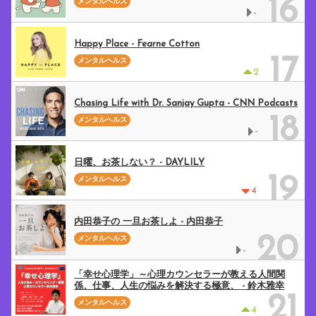
16
メンタルヘルス
-
Happy Place - Fearne Cotton
17
メンタルヘルス
2
Chasing Life with Dr. Sanjay Gupta - CNN Podcasts
18
メンタルヘルス
-
日曜、お茶しない？ - DAYLILY
19
メンタルヘルス
4
内田恭子の 一旦お茶しよ - 内田恭子
20
メンタルヘルス
-
「幸せ心理学」～心理カウンセラーが教える人間関
係、仕事、人生の悩みを解決する極意、 - 鈴木雅幸
21
メンタルヘルス
4