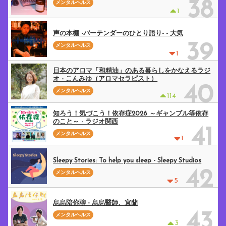
38
メンタルヘルス
1
声の本棚 -バーテンダーのひとり語り- - 大気
39
メンタルヘルス
1
日本のアロマ「和精油」のある暮らしをかなえるラジ
オ - こんみゆ（アロマセラピスト）
40
メンタルヘルス
114
知ろう！気づこう！依存症2026 ～ギャンブル等依存
のこと～ - ラジオ関西
41
メンタルヘルス
1
Sleepy Stories: To help you sleep - Sleepy Studios
42
メンタルヘルス
5
烏烏陪你聊 - 烏烏醫師、宜蘭
43
メンタルヘルス
3