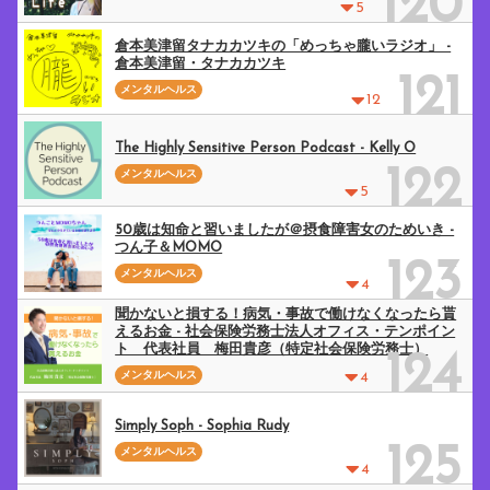
120
5
倉本美津留タナカカツキの「めっちゃ朧いラジオ」 -
倉本美津留・タナカカツキ
121
メンタルヘルス
12
The Highly Sensitive Person Podcast - Kelly O
122
メンタルヘルス
5
50歳は知命と習いましたが＠摂食障害女のためいき -
つん子＆MOMO
123
メンタルヘルス
4
聞かないと損する！病気・事故で働けなくなったら貰
えるお金 - 社会保険労務士法人オフィス・テンポイン
ト 代表社員 梅田貴彦（特定社会保険労務士）
124
メンタルヘルス
4
Simply Soph - Sophia Rudy
125
メンタルヘルス
4