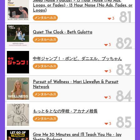
Sleep Noise Podcast – 13 Hour Noise (No Ads,
Loops, or Fades) - 13 Hour Noise (No Ads, Fades, or
Loops)
81
メンタルヘルス
3
Quiet The Clock - Beth Gulotta
82
メンタルヘルス
3
中年ジャンプ！ - ボンビ、ダニエル、ブッちゃん
83
メンタルヘルス
3
Pursuit of Wellness - Mari Llewellyn & Pursuit
Network
84
メンタルヘルス
3
もっとをとなの学校 - アカナメ校長
85
メンタルヘルス
3
Give Me 30 Minutes and I’ll Teach You Ho - Jay
Shetty Podcast