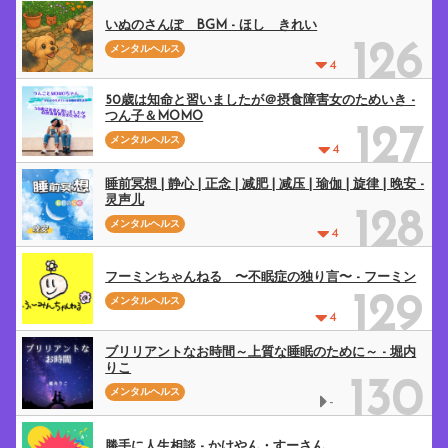
いぬのさんぽ BGM - ほし きれい
126
メンタルヘルス
4
50歳は知命と習いましたが＠摂食障害女のためいき -
つん子＆MOMO
127
メンタルヘルス
4
睡前冥想 | 静心 | 正念 | 减肥 | 减压 | 瑜伽 | 旋律 | 晚安 -
灵声儿
128
メンタルヘルス
4
フーミンちゃんねる 〜不眠症の独り言〜 - フーミン
129
メンタルヘルス
4
ブリリアントなお時間～上質な睡眠のために～ - 堀内
りこ
130
メンタルヘルス
-
勝手に人生相談 - かけやん・すーさん