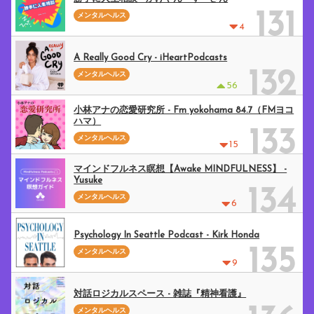
131
メンタルヘルス
4
A Really Good Cry - iHeartPodcasts
132
メンタルヘルス
56
小林アナの恋愛研究所 - Fm yokohama 84.7（FMヨコ
ハマ）
133
メンタルヘルス
15
マインドフルネス瞑想【Awake MINDFULNESS】 -
Yusuke
134
メンタルヘルス
6
Psychology In Seattle Podcast - Kirk Honda
135
メンタルヘルス
9
対話ロジカルスペース - 雑誌『精神看護』
メンタルヘルス