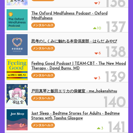
136
7
The Oxford Mindfulness Podcast - Oxford
Mindfulness
137
メンタルヘルス
10
思考のしくみに触れる本音倶楽部 - はらだ みやび
138
メンタルヘルス
6
Feeling Good Podcast | TEAM-CBT - The New Mood
Therapy - David Burns, MD
139
メンタルヘルス
3
戸田真琴と飯田エリカの保健室 - me_hokenshitsu
140
メンタルヘルス
Just Sleep - Bedtime Stories for Adults - Bedtime
Stories with Taesha Glasgow
141
メンタルヘルス
3