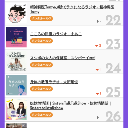
精神科医Tomyの1秒でラクになるラジオ - 精神科医
Tomy
22
メンタルヘルス
-
こころの回復力ラジオ - まあこ
23
メンタルヘルス
2
スシボの大人の保健室 - スシボーイ🍣⚡️
24
メンタルヘルス
1
身体の教養ラヂオ - 大沼竜也
25
メンタルヘルス
1
姐妹悄悄話｜SistersTalkTalkShow - 姐妹悄悄話｜
Sisterstalktalkshow
26
メンタルヘルス
-