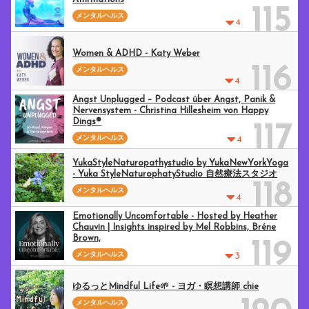
115
メンタルヘルス
4
Women & ADHD - Katy Weber
116
メンタルヘルス
4
Angst Unplugged – Podcast über Angst, Panik &
Nervensystem - Christina Hillesheim von Happy
Dings®
117
メンタルヘルス
4
YukaStyleNaturopathystudio by YukaNewYorkYoga
- Yuka StyleNaturophatyStudio 自然療法スタジオ
118
メンタルヘルス
4
Emotionally Uncomfortable - Hosted by Heather
Chauvin | Insights inspired by Mel Robbins, Bréne
Brown,
119
メンタルヘルス
3
ゆるっとMindful Life🌱 - ヨガ・瞑想講師 chie
メンタルヘルス