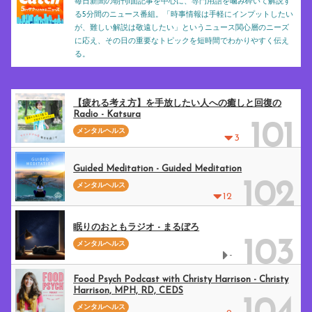
毎日新聞の朝刊1面記事を中心に、専門用語を噛み砕いて解説す
る5分間のニュース番組。「時事情報は手軽にインプットしたい
が、難しい解説は敬遠したい」というニュース関心層のニーズ
に応え、その日の重要なトピックを短時間でわかりやすく伝え
る。
【疲れる考え方】を手放したい人への癒しと回復の
Radio - Katsura
101
メンタルヘルス
3
Guided Meditation - Guided Meditation
102
メンタルヘルス
12
眠りのおともラジオ - まるぼろ
103
メンタルヘルス
-
Food Psych Podcast with Christy Harrison - Christy
Harrison, MPH, RD, CEDS
メンタルヘルス