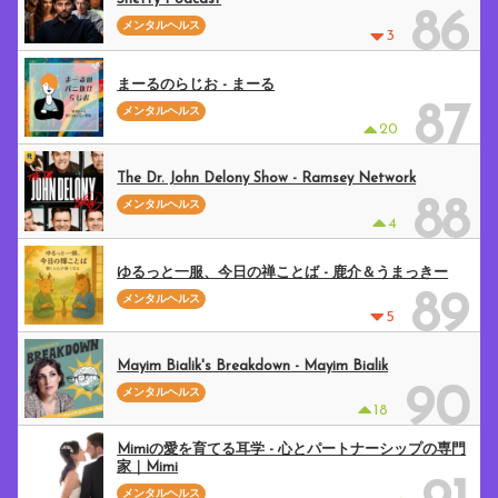
86
メンタルヘルス
3
まーるのらじお - まーる
87
メンタルヘルス
20
The Dr. John Delony Show - Ramsey Network
88
メンタルヘルス
4
ゆるっと一服、今日の禅ことば - 鹿介＆うまっきー
89
メンタルヘルス
5
Mayim Bialik's Breakdown - Mayim Bialik
90
メンタルヘルス
18
Mimiの愛を育てる耳学 - 心とパートナーシップの専門
家｜Mimi
メンタルヘルス