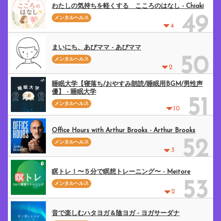
わたしの気持ちを軽くする こころのはなし - Chiaki
49
メンタルヘルス
4
まいにち、あぴママ - あぴママ
50
メンタルヘルス
2
睡眠大学【寝落ち/おやすみ朗読/睡眠用BGM/男性声
優】 - 睡眠大学
51
メンタルヘルス
10
Office Hours with Arthur Brooks - Arthur Brooks
52
メンタルヘルス
3
瞑トレ！〜５分で瞑想トレーニング〜 - Meitore
53
メンタルヘルス
2
音で楽しむハタヨガ＆陰ヨガ - ヨガサーダナ