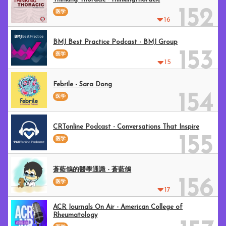
152
医学
16
BMJ Best Practice Podcast - BMJ Group
153
医学
15
Febrile - Sara Dong
154
医学
CRTonline Podcast - Conversations That Inspire
155
医学
蒼藍鴿的醫學通識 - 蒼藍鴿
156
医学
17
ACR Journals On Air - American College of
Rheumatology