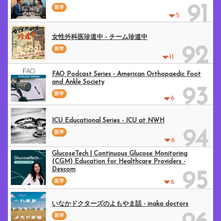
91
医学
5
女性外科医珍道中 - チーム珍道中
92
医学
11
FAO Podcast Series - American Orthopaedic Foot
and Ankle Society
93
医学
6
ICU Educational Series - ICU at NWH
94
医学
6
GlucoseTech | Continuous Glucose Monitoring
(CGM) Education for Healthcare Providers -
Dexcom
95
医学
6
いなかドクターズのよもやま話 - inaka doctors
医学