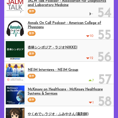
JALM Talk Podcast - Association for Diagnostics
and Laboratory Medicine
54
医学
-
Annals On Call Podcast - American College of
Physicians
55
医学
10
杏林シンポジア - ラジオNIKKEI
56
医学
12
NEJM Interviews - NEJM Group
57
医学
7
McKinsey on Healthcare - McKinsey Healthcare
Systems & Services
58
医学
1
やくめでぃラジオ - ふみやさん(薬剤師)