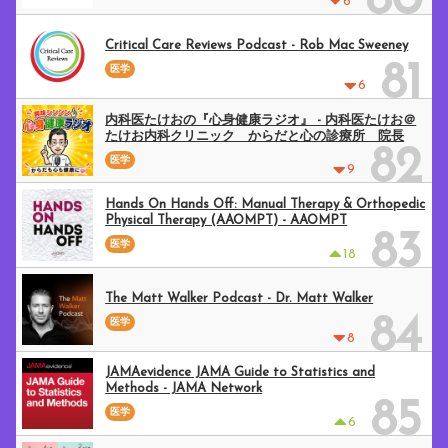
80
6
Critical Care Reviews Podcast - Rob Mac Sweeney
81
医学
6
内科医たけおの『心身健康ラジオ』 - 内科医たけお＠
たけお内科クリニック からだと心の診療所 院長
82
医学
9
Hands On Hands Off: Manual Therapy & Orthopedic
Physical Therapy (AAOMPT) - AAOMPT
83
医学
18
The Matt Walker Podcast - Dr. Matt Walker
84
医学
8
JAMAevidence JAMA Guide to Statistics and
Methods - JAMA Network
85
医学
6