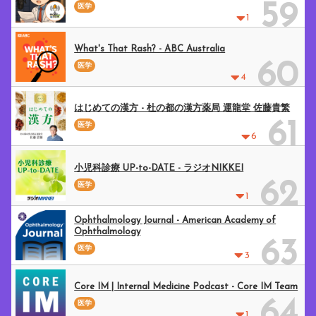
59
医学
1
What's That Rash? - ABC Australia
60
医学
4
はじめての漢方 - 杜の都の漢方薬局 運龍堂 佐藤貴繁
61
医学
6
小児科診療 UP-to-DATE - ラジオNIKKEI
62
医学
1
Ophthalmology Journal - American Academy of
Ophthalmology
63
医学
3
Core IM | Internal Medicine Podcast - Core IM Team
64
医学
1