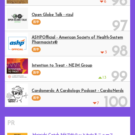
96
6
Open Globe Talk - rizul
97
医学
ASHPOfficial - American Society of Health-System
Pharmacists©
98
医学
3
Intention to Treat - NEJM Group
99
医学
13
Cardionerds: A Cardiology Podcast - CardioNerds
100
医学
7
PR