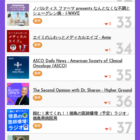
ノバルティス ファーマ presents なんとなくな不調と
シェーグレン病 - J-WAVE
33
医学
2
エイミのふわっとメディカルエイゴ - Amie
34
医学
1
ASCO Daily News - American Society of Clinical
Oncology (ASCO)
35
医学
3
The Second Opinion with Dr. Sharon - Higher Ground
36
医学
2
頼む！来てくれ！！徳島の医師爆増（予定）ラジオ -
徳島県病院局
37
医学
2