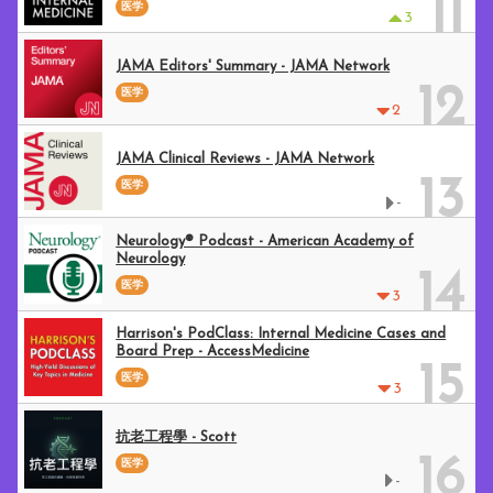
11
医学
3
JAMA Editors' Summary - JAMA Network
12
医学
2
JAMA Clinical Reviews - JAMA Network
13
医学
-
Neurology® Podcast - American Academy of
Neurology
14
医学
3
Harrison's PodClass: Internal Medicine Cases and
Board Prep - AccessMedicine
15
医学
3
抗老工程學 - Scott
16
医学
-