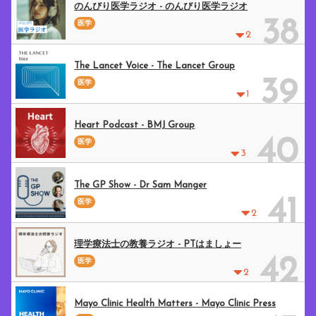
のんびり医学ラジオ - のんびり医学ラジオ
38
医学
2
The Lancet Voice - The Lancet Group
39
医学
1
Heart Podcast - BMJ Group
40
医学
3
The GP Show - Dr Sam Manger
41
医学
2
理学療法士の教養ラジオ - PTはましょー
42
医学
2
Mayo Clinic Health Matters - Mayo Clinic Press