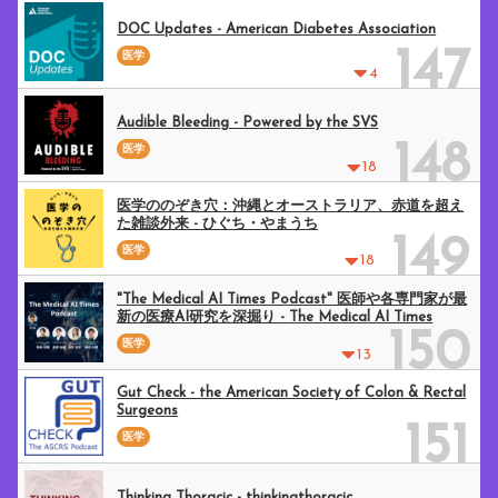
DOC Updates - American Diabetes Association
147
医学
4
Audible Bleeding - Powered by the SVS
148
医学
18
医学ののぞき穴：沖縄とオーストラリア、赤道を超え
た雑談外来 - ひぐち・やまうち
149
医学
18
"The Medical AI Times Podcast" 医師や各専門家が最
新の医療AI研究を深掘り - The Medical AI Times
150
医学
13
Gut Check - the American Society of Colon & Rectal
Surgeons
151
医学
Thinking Thoracic - thinkingthoracic