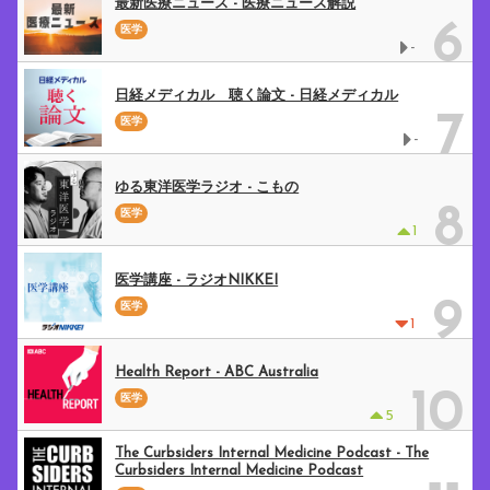
最新医療ニュース - 医療ニュース解説
6
医学
-
日経メディカル 聴く論文 - 日経メディカル
7
医学
-
ゆる東洋医学ラジオ - こもの
8
医学
1
医学講座 - ラジオNIKKEI
9
医学
1
Health Report - ABC Australia
10
医学
5
The Curbsiders Internal Medicine Podcast - The
Curbsiders Internal Medicine Podcast