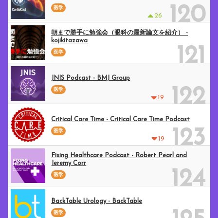
120
医学
26
朝まで勝手に勉強会（眼科の最新論文を紹介） -
kojikitazawa
121
医学
JNIS Podcast - BMJ Group
122
医学
19
Critical Care Time - Critical Care Time Podcast
123
医学
19
Fixing Healthcare Podcast - Robert Pearl and
Jeremy Corr
124
医学
BackTable Urology - BackTable
医学