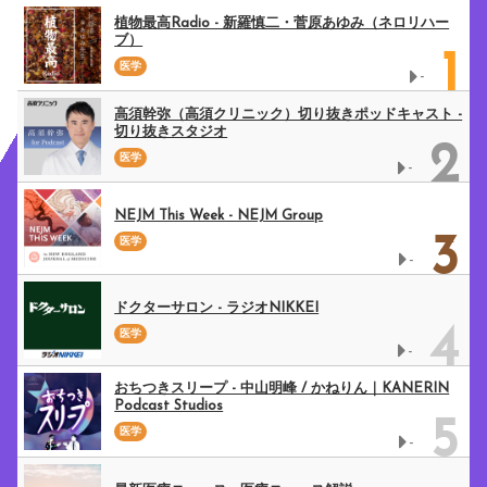
植物最高Radio - 新羅慎二・菅原あゆみ（ネロリハー
ブ）
1
医学
-
高須幹弥（高須クリニック）切り抜きポッドキャスト -
切り抜きスタジオ
2
医学
-
NEJM This Week - NEJM Group
3
医学
-
ドクターサロン - ラジオNIKKEI
4
医学
-
おちつきスリープ - 中山明峰 / かねりん｜KANERIN
Podcast Studios
5
医学
-