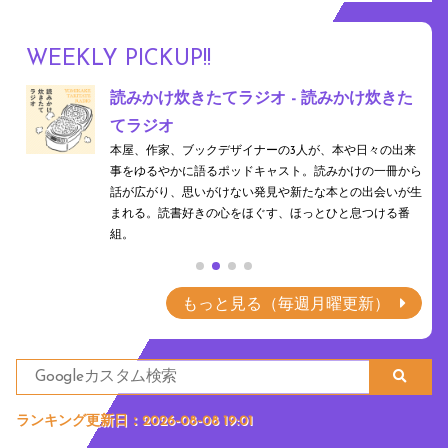
WEEKLY PICKUP!!
け炊きた
ワッツ和？それって和？ - J-WAVE
食や衣、色、香り、文字など、暮らしに息づく"和"の魅
をひもとくポッドキャスト。昔ながらの日本らしさと現
日々の出来
の感性を行き来しながら、何気ない日常に隠れた「和」
けの一冊から
を、新たな視点で再発見できるかも。
の出会いが生
息つける番
もっと見る（毎週月曜更新）
ランキング更新日：2026-08-08 19:01