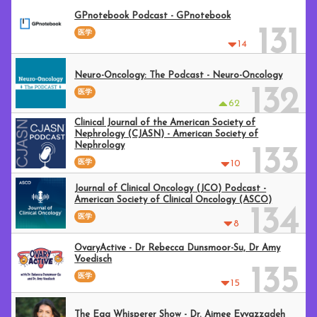
GPnotebook Podcast - GPnotebook
131
医学
14
Neuro-Oncology: The Podcast - Neuro-Oncology
132
医学
62
Clinical Journal of the American Society of
Nephrology (CJASN) - American Society of
Nephrology
133
医学
10
Journal of Clinical Oncology (JCO) Podcast -
American Society of Clinical Oncology (ASCO)
134
医学
8
OvaryActive - Dr Rebecca Dunsmoor-Su, Dr Amy
Voedisch
135
医学
15
The Egg Whisperer Show - Dr. Aimee Eyvazzadeh