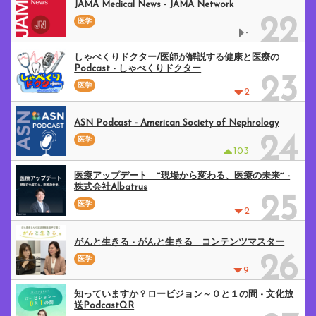
JAMA Medical News - JAMA Network
22
医学
-
しゃべくりドクター/医師が解説する健康と医療の
Podcast - しゃべくりドクター
23
医学
2
ASN Podcast - American Society of Nephrology
24
医学
103
医療アップデート ~現場から変わる、医療の未来~ -
株式会社Albatrus
25
医学
2
がんと生きる - がんと生きる コンテンツマスター
26
医学
9
知っていますか？ロービジョン～０と１の間 - 文化放
送PodcastQR