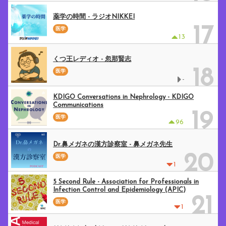
薬学の時間 - ラジオNIKKEI
17
医学
13
くつ王レディオ - 忽那賢志
18
医学
-
KDIGO Conversations in Nephrology - KDIGO
Communications
19
医学
96
Dr.鼻メガネの漢方診察室 - 鼻メガネ先生
20
医学
1
5 Second Rule - Association for Professionals in
Infection Control and Epidemiology (APIC)
21
医学
1