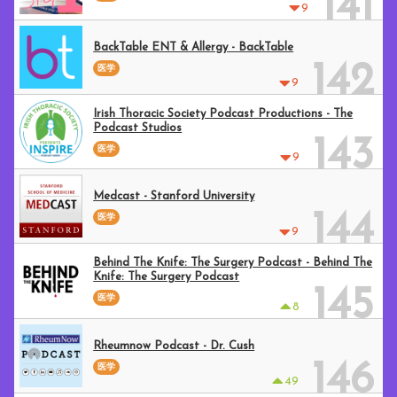
141
9
BackTable ENT & Allergy - BackTable
142
医学
9
Irish Thoracic Society Podcast Productions - The
Podcast Studios
143
医学
9
Medcast - Stanford University
144
医学
9
Behind The Knife: The Surgery Podcast - Behind The
Knife: The Surgery Podcast
145
医学
8
Rheumnow Podcast - Dr. Cush
146
医学
49