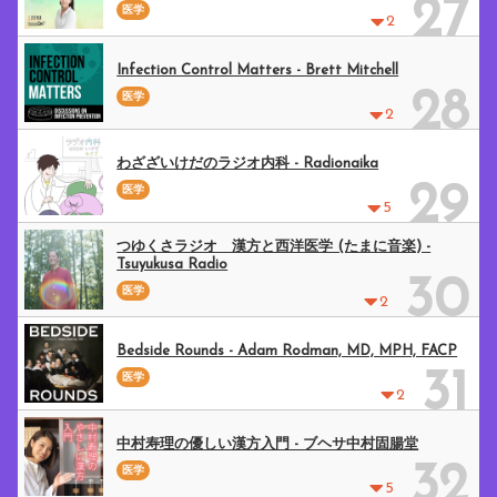
27
医学
2
Infection Control Matters - Brett Mitchell
28
医学
2
わざざいけだのラジオ内科 - Radionaika
29
医学
5
つゆくさラジオ 漢方と西洋医学 (たまに音楽) -
Tsuyukusa Radio
30
医学
2
Bedside Rounds - Adam Rodman, MD, MPH, FACP
31
医学
2
中村寿理の優しい漢方入門 - ブヘサ中村固腸堂
32
医学
5