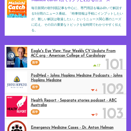
Mainichi Catch 5分でサクッとわかるニュース
毎日新聞の朝刊1面記事を中心に、専門用語を噛み砕いて解説す
る5分間のニュース番組。「時事情報は手軽にインプットしたい
が、難しい解説は敬遠したい」というニュース関心層のニーズ
に応え、その日の重要なトピックを短時間でわかりやすく伝え
る。
Eagle's Eye View: Your Weekly CV Update From
ACC.org - American College of Cardiology
101
医学
17
PodMed – Johns Hopkins Medicine Podcasts - Johns
Hopkins Medicine
102
医学
4
Health Report - Separate stories podcast - ABC
Australia
103
医学
9
Emergency Medicine Cases - Dr. Anton Helman