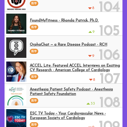
104
医学
8
FoundMyFitness - Rhonda Patrick, Ph.D.
105
医学
9
OrphaChat — a Rare Disease Podcast - RCH
106
医学
9
ACCEL Lite: Featured ACCEL Interviews on Exciting
CV Research - American College of Cardiology
107
医学
8
Anesthesia Patient Safety Podcast - Anesthesia
Patient Safety Foundation
108
医学
33
ESC TV Today – Your Cardiovascular News -
European Society of Cardiology
医学