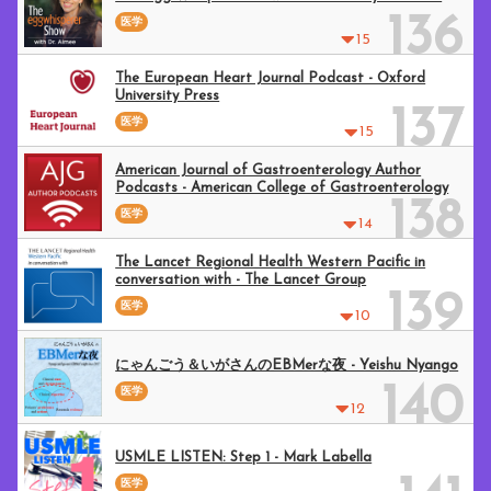
136
医学
15
The European Heart Journal Podcast - Oxford
University Press
137
医学
15
American Journal of Gastroenterology Author
Podcasts - American College of Gastroenterology
138
医学
14
The Lancet Regional Health Western Pacific in
conversation with - The Lancet Group
139
医学
10
にゃんごう＆いがさんのEBMerな夜 - Yeishu Nyango
140
医学
12
USMLE LISTEN: Step 1 - Mark Labella
医学