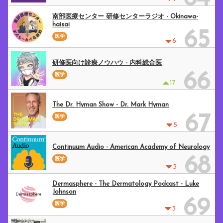
南部医療センター 研修センターラジオ - Okinawa-
haisai
65
医学
6
研修医向け診療ノウハウ - 内科総合医
66
医学
17
The Dr. Hyman Show - Dr. Mark Hyman
67
医学
5
Continuum Audio - American Academy of Neurology
68
医学
3
Dermasphere - The Dermatology Podcast - Luke
Johnson
69
医学
3