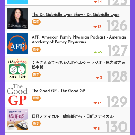
125
14
The Dr. Gabrielle Lyon Show - Dr. Gabrielle Lyon
126
医学
13
AFP: American Family Physician Podcast - American
Academy of Family Physicians
127
医学
42
くろさん＆てっちゃんのヘルシーラジオ - 黒岩政之＆
松本哲
128
医学
3
The Good GP - The Good GP
129
医学
13
日経メディカル 編集部から - 日経メディカル
130
医学
11