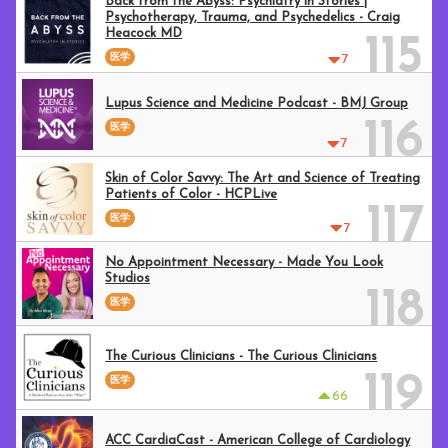
Back from the Abyss: Psychiatry in Stories |
Psychotherapy, Trauma, and Psychedelics - Craig
Heacock MD
115
医学
7
Lupus Science and Medicine Podcast - BMJ Group
116
医学
7
Skin of Color Savvy: The Art and Science of Treating
Patients of Color - HCPLive
117
医学
7
No Appointment Necessary - Made You Look
Studios
118
医学
The Curious Clinicians - The Curious Clinicians
119
医学
66
ACC CardiaCast - American College of Cardiology