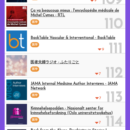
109
9
Ça va beaucoup mieux : l'encyclopédie médicale de
Michel Cymes - RTL
110
医学
BackTable Vascular & Interventional - BackTable
111
医学
9
医者夫婦ラジオ - ふたりごと
112
医学
7
JAMA Internal Medicine Author Interviews - JAMA
Network
113
医学
7
Kvinnehelsepodden - Nasjonalt senter for
kvinnehelseforskning (Oslo universitetssykehus)
114
医学
7