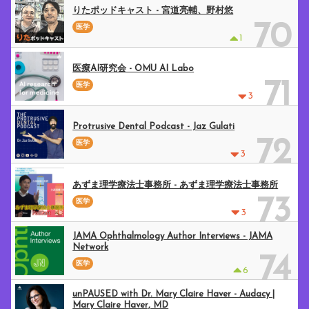
りたポッドキャスト - 宮道亮輔、野村悠
70
医学
1
医療AI研究会 - OMU AI Labo
71
医学
3
Protrusive Dental Podcast - Jaz Gulati
72
医学
3
あずま理学療法士事務所 - あずま理学療法士事務所
73
医学
3
JAMA Ophthalmology Author Interviews - JAMA
Network
74
医学
6
unPAUSED with Dr. Mary Claire Haver - Audacy |
Mary Claire Haver, MD