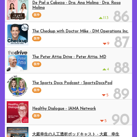
De Piel a Cabeza - Dra. Ana Molina · Dra. Rosa
Molina
86
医学
113
The Checkup with Doctor Mike - DM Operations Inc.
87
医学
9
The Peter Attia Drive - Peter Attia, MD
88
医学
4
The Sports Docs Podcast - SportsDocsPod
89
医学
5
Healthy Dialogue - JAMA Network
90
医学
5
大庭幸生の人工透析ポッドキャスト - 大庭 幸生