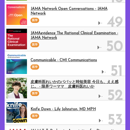
JAMA Network Open Conversations - JAMA
Network
49
医学
-
JAMAevidence The Rational Clinical Examination -
JAMA Network
50
医学
-
Communicable - CMI Communications
51
医学
-
皮膚科医れいかのパパッと時短美容 今日も、ええ感
じ。 - 限界ワーママ 皮膚科医れいか
52
医学
-
Knife Down - Lily Johnston, MD MPH
53
医学
-