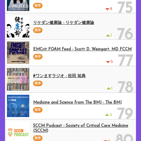
75
医学
8
リケダン健康論 - リケダン健康論
76
医学
1
EMCrit FOAM Feed - Scott D. Weingart, MD FCCM
77
医学
5
#ワンますラジオ - 松田 祐典
78
医学
1
Medicine and Science from The BMJ - The BMJ
79
医学
3
SCCM Podcast - Society of Critical Care Medicine
(SCCM)
医学