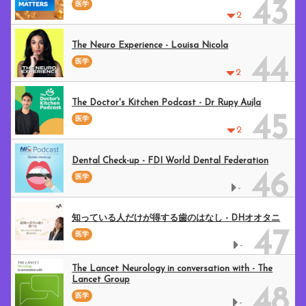
43
医学
2
The Neuro Experience - Louisa Nicola
44
医学
2
The Doctor's Kitchen Podcast - Dr Rupy Aujla
45
医学
2
Dental Check-up - FDI World Dental Federation
46
医学
-
知っている人だけが得する歯のはなし - DHオオタニ
47
医学
-
The Lancet Neurology in conversation with - The
Lancet Group
48
医学
-