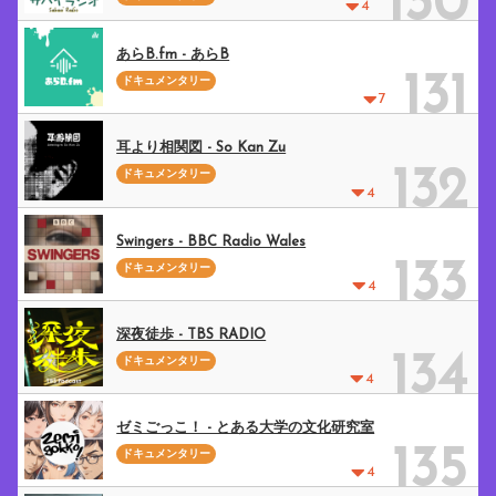
130
4
あらB.fm - あらB
131
ドキュメンタリー
7
耳より相関図 - So Kan Zu
132
ドキュメンタリー
4
Swingers - BBC Radio Wales
133
ドキュメンタリー
4
深夜徒歩 - TBS RADIO
134
ドキュメンタリー
4
ゼミごっこ！ - とある大学の文化研究室
135
ドキュメンタリー
4