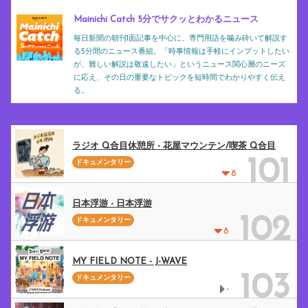
Mainichi Catch 5分でサクッとわかるニュース
毎日新聞の朝刊1面記事を中心に、専門用語を噛み砕いて解説す
る5分間のニュース番組。「時事情報は手軽にインプットしたい
が、難しい解説は敬遠したい」というニュース関心層のニーズ
に応え、その日の重要なトピックを短時間でわかりやすく伝え
る。
ラジオ Q合目休憩所 - 花屋マウンテン/喫茶 Q合目
101
ドキュメンタリー
8
日本浮游 - 日本浮游
102
ドキュメンタリー
8
MY FIELD NOTE - J-WAVE
103
ドキュメンタリー
-