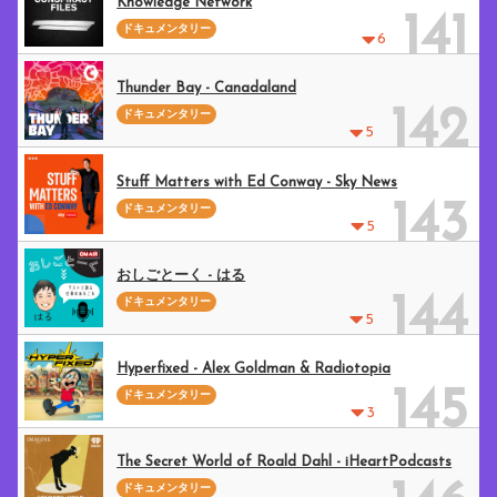
Knowledge Network
141
ドキュメンタリー
6
Thunder Bay - Canadaland
142
ドキュメンタリー
5
Stuff Matters with Ed Conway - Sky News
143
ドキュメンタリー
5
おしごとーく - はる
144
ドキュメンタリー
5
Hyperfixed - Alex Goldman & Radiotopia
145
ドキュメンタリー
3
The Secret World of Roald Dahl - iHeartPodcasts
ドキュメンタリー