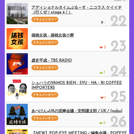
アディショナルタイムぶる～す - ニコラス ケイイチ
（行くぜ！stage 4！）
22
ドキュメンタリー
-
搞钱女孩 - 搞钱女孩小辉
23
ドキュメンタリー
3
虚史平成 - TBS RADIO
24
ドキュメンタリー
7
シュハリのVAMOS BIEN - SYU・HA・RI COFFEE
IMPORTERS
25
ドキュメンタリー
1
あべけん×UKの泥棒会議 - 安部謙太郎 / UK / (nobu)
26
ドキュメンタリー
9
【NEW】POP-EYE MEETING／編集会議 - POPEYE