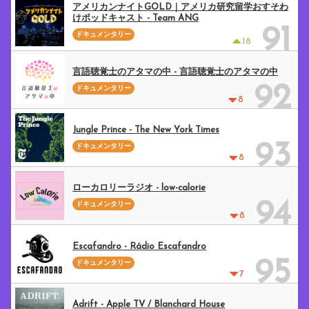
アメリカンナイトGOLD｜アメリカ研究留学おすそわ
けポッドキャスト - Team ANG
91
ドキュメンタリー
18
言語聴覚士のアタマの中 - 言語聴覚士のアタマの中
92
ドキュメンタリー
8
Jungle Prince - The New York Times
93
ドキュメンタリー
8
ローカロリーラジオ - low-calorie
94
ドキュメンタリー
8
Escafandro - Rádio Escafandro
95
ドキュメンタリー
7
Adrift - Apple TV / Blanchard House