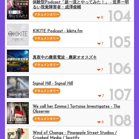
体験型Podcast「超一流とやってみた！」 - 世界一明
るい視覚障害者・成澤俊輔
104
ドキュメンタリー
8
KIKITE Podcast - kikite.fm
105
ドキュメンタリー
7
真夜中の農業電波 - 農家オオスズキ
106
ドキュメンタリー
7
Signal Hill - Signal Hill
107
ドキュメンタリー
7
We call her Emma | Tortoise Investigates - The
Observer
108
ドキュメンタリー
6
Wind of Change - Pineapple Street Studios /
Crooked Media / Spotify