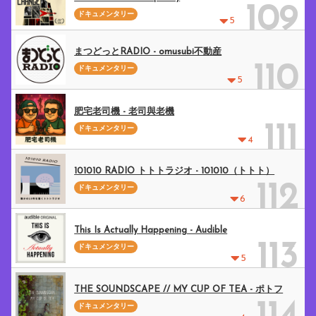
109
ドキュメンタリー
5
まつどっとRADIO - omusubi不動産
110
ドキュメンタリー
5
肥宅老司機 - 老司與老機
111
ドキュメンタリー
4
101010 RADIO トトトラジオ - 101010（トトト）
112
ドキュメンタリー
6
This Is Actually Happening - Audible
113
ドキュメンタリー
5
THE SOUNDSCAPE // MY CUP OF TEA - ポトフ
ドキュメンタリー