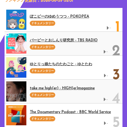
ランキング更新日：2026-08-09 02:01
ぽこピーのゆめうつつ - POKOPEA
1
ドキュメンタリー
-
バービーとおしんり研究所 - TBS RADIO
2
ドキュメンタリー
-
ゆとりっ娘たちのたわごと - ゆとたわ
3
ドキュメンタリー
-
take me high(er) - HIGH(er)magazine
4
ドキュメンタリー
-
The Documentary Podcast - BBC World Service
5
ドキュメンタリー
-