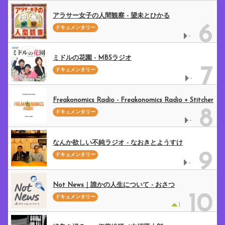
アラサー女子の人間観察 - 望未とひかる
6
ドキュメンタリー
-
ミドルの花園 - MBSラジオ
7
ドキュメンタリー
-
Freakonomics Radio - Freakonomics Radio + Stitcher
8
ドキュメンタリー
-
なんか欲しい不純ラジオ - なおきとようすけ
9
ドキュメンタリー
-
Not News｜誰かの人生について - おさつ
10
ドキュメンタリー
1