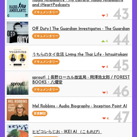
Radio Ambulante - My Cultura, Radio Ambulante
and iHeartPodcasts
43
ドキュメンタリー
3
Off Duty | The Guardian Investigates - The Guardian
44
ドキュメンタリー
4
うちらのタイ生活 Living the Thai Life - hitsujitokani
45
ドキュメンタリー
4
sprout! ｜長野ローカル放送局 - 岡澤浩太郎 / FOREST
BOOKS・八燿堂
46
ドキュメンタリー
1
Mel Robbins - Audio Biography - Inception Point AI
47
音楽解説
4
ヒビコレらじお - IKEI AI （こもれび）