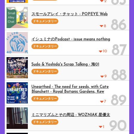
85
2
スモールアレイ・チャット - POPEYE Web
86
ドキュメンタリー
8
イシュミナのPodcast - issue means nothing
87
ドキュメンタリー
10
Sudo & Yoshida's Scrap Talking - 海01
88
ドキュメンタリー
9
Unearthed - The need for seeds, with Cate
Blanchett - Royal Botanic Gardens, Kew
89
ドキュメンタリー
7
ミニマリズムとその周辺 - WOZNIAK 星優太
90
ドキュメンタリー
1