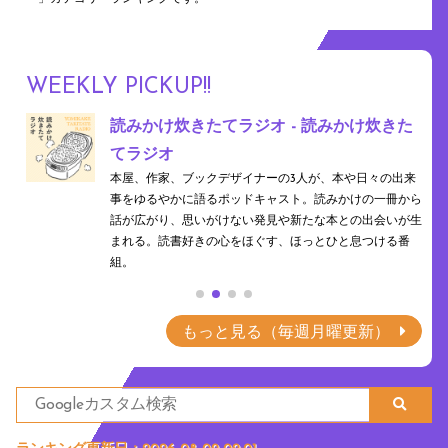
WEEKLY PICKUP!!
きた
ワッツ和？それって和？ - J-WAVE
食や衣、色、香り、文字など、暮らしに息づく"和"の魅力
をひもとくポッドキャスト。昔ながらの日本らしさと現代
の出来
の感性を行き来しながら、何気ない日常に隠れた「和」
一冊から
を、新たな視点で再発見できるかも。
会いが生
ける番
もっと見る（毎週月曜更新）