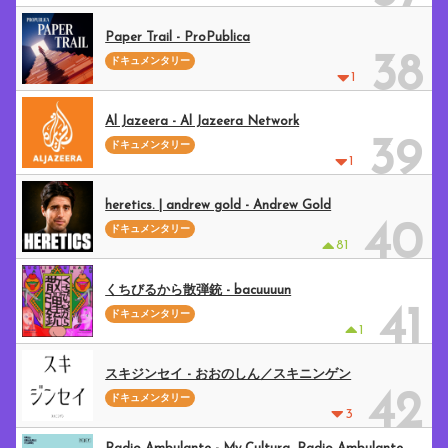
Paper Trail - ProPublica
38
ドキュメンタリー
1
Al Jazeera - Al Jazeera Network
39
ドキュメンタリー
1
heretics. | andrew gold - Andrew Gold
40
ドキュメンタリー
81
くちびるから散弾銃 - bacuuuun
41
ドキュメンタリー
1
スキジンセイ - おおのしん／スキニンゲン
42
ドキュメンタリー
3