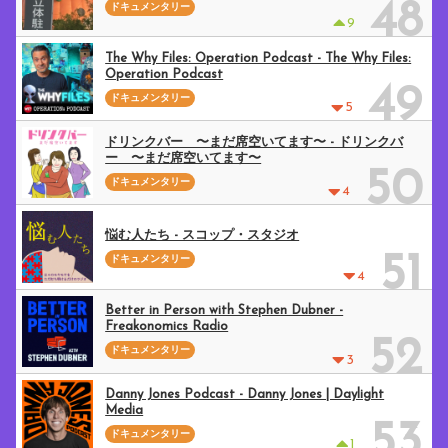
48
ドキュメンタリー
9
The Why Files: Operation Podcast - The Why Files:
Operation Podcast
49
ドキュメンタリー
5
ドリンクバー 〜まだ席空いてます〜 - ドリンクバ
ー 〜まだ席空いてます〜
50
ドキュメンタリー
4
悩む人たち - スコップ・スタジオ
51
ドキュメンタリー
4
Better in Person with Stephen Dubner -
Freakonomics Radio
52
ドキュメンタリー
3
Danny Jones Podcast - Danny Jones | Daylight
Media
53
ドキュメンタリー
1