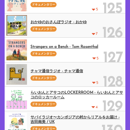
125
ドキュメンタリー
5
おかゆのおさんぽラジオ - おかゆ
126
ドキュメンタリー
7
Strangers on a Bench - Tom Rosenthal
127
ドキュメンタリー
5
チャマ通信ラジオ - チャマ通信
128
ドキュメンタリー
5
らいおんとアサコのLOCKERROOM - らいおんとアサ
コのロッカールーム
129
ドキュメンタリー
4
サバイラジオ〜カンボジアの村からリアルをお届け -
吉田南美 / UK
ドキュメンタリー