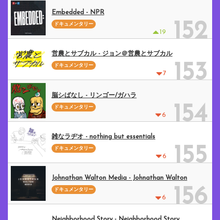
Embedded - NPR
152
ドキュメンタリー
19
営農とサブカル - ジョン＠営農とサブカル
153
ドキュメンタリー
7
脳シばなし - リンゴー/ガハラ
154
ドキュメンタリー
6
雑なラヂオ - nothing but essentials
155
ドキュメンタリー
6
Johnathan Walton Media - Johnathan Walton
156
ドキュメンタリー
6
Neighborhood Story - Neighborhood Story