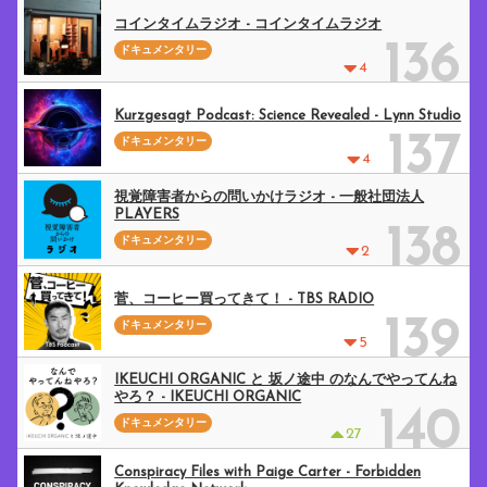
コインタイムラジオ - コインタイムラジオ
136
ドキュメンタリー
4
Kurzgesagt Podcast: Science Revealed - Lynn Studio
137
ドキュメンタリー
4
視覚障害者からの問いかけラジオ - 一般社団法人
PLAYERS
138
ドキュメンタリー
2
菅、コーヒー買ってきて！ - TBS RADIO
139
ドキュメンタリー
5
IKEUCHI ORGANIC と 坂ノ途中 のなんでやってんね
やろ？ - IKEUCHI ORGANIC
140
ドキュメンタリー
27
Conspiracy Files with Paige Carter - Forbidden