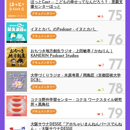
ほっとCast ─ こどもの幸せってなんだろう？ - 里親支
援センターほっと
75
ドキュメンタリー
6
イヌとカバ。のPodcast - イヌとカバ。
76
ドキュメンタリー
11
おちつき地方創生ラジオ - 上田敏孝 / かねりん｜
KANERIN Podcast Studios
77
ドキュメンタリー
7
大学づくりラジオ - 木原考晃 / 岡島匠（京都芸術大学
DCB）
78
ドキュメンタリー
3
コクヨ野外学習センター - コクヨ ワークスタイル研究
所＋黒鳥社
79
ドキュメンタリー
3
大阪サウナDESSE「アホちゃいまんねんバースでんね
ん」 - 大阪サウナDESSE