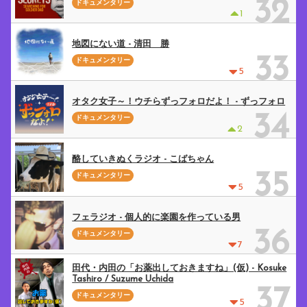
32
ドキュメンタリー
1
地図にない道 - 清田 勝
33
ドキュメンタリー
5
オタク女子～！ウチらずっフォロだよ！ - ずっフォロ
34
ドキュメンタリー
2
酪していきぬくラジオ - こばちゃん
35
ドキュメンタリー
5
フェラジオ - 個人的に楽園を作っている男
36
ドキュメンタリー
7
田代・内田の「お薬出しておきますね」(仮) - Kosuke
Tashiro / Suzume Uchida
37
ドキュメンタリー
5