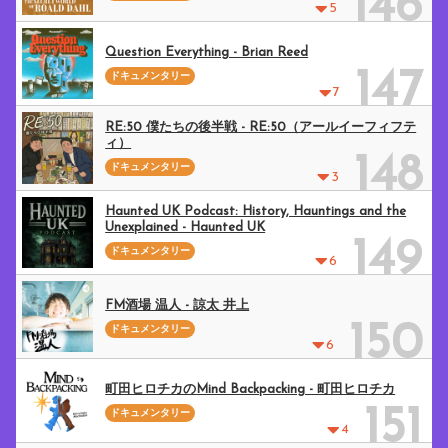
146
5
Question Everything - Brian Reed
147
ドキュメンタリー
7
RE:50 僕たちの後半戦 - RE:50（アールイーフィフテ
ィ）
148
ドキュメンタリー
3
Haunted UK Podcast: History, Hauntings and the
Unexplained - Haunted UK
149
ドキュメンタリー
6
FM酒場 温人 - 諒太 井上
150
ドキュメンタリー
6
町田ヒロチカのMind Backpacking - 町田ヒロチカ
151
ドキュメンタリー
4