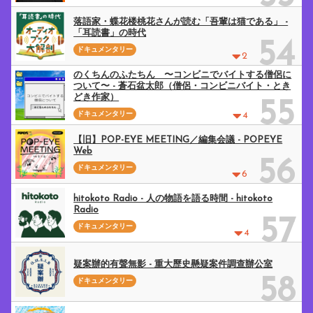
落語家・蝶花楼桃花さんが読む「吾輩は猫である」 -
「耳読書」の時代
54
ドキュメンタリー
2
のくちんのふたちん 〜コンビニでバイトする僧侶に
ついて〜 - 蒼石盆太郎（僧侶・コンビニバイト・とき
どき作家）
55
ドキュメンタリー
4
【旧】POP-EYE MEETING／編集会議 - POPEYE
Web
56
ドキュメンタリー
6
hitokoto Radio - 人の物語を語る時間 - hitokoto
Radio
57
ドキュメンタリー
4
疑案辦的有聲無影 - 重大歷史懸疑案件調查辦公室
58
ドキュメンタリー