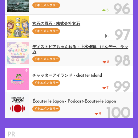
96
ドキュメンタリー
5
玄石の原石 - 株式会社玄石
97
ドキュメンタリー
-
ディストピアちゃんねる - 上水優輝、けんぞー、ラッ
カ
98
ドキュメンタリー
8
チャッターアイランド - chatter island
99
ドキュメンタリー
7
Écouter le Japon - Podcast-Ecouter-le Japon
100
ドキュメンタリー
5
PR