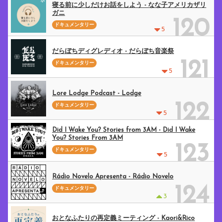
寝る前に少しだけお話をしよう - なな子アメリカザリ
ガニ
120
ドキュメンタリー
5
だらぼちディグレディオ - だらぼち音楽祭
121
ドキュメンタリー
5
Lore Lodge Podcast - Lodge
122
ドキュメンタリー
5
Did I Wake You? Stories from 3AM - Did I Wake
You? Stories From 3AM
123
ドキュメンタリー
5
Rádio Novelo Apresenta - Rádio Novelo
124
ドキュメンタリー
3
おとなふたりの再定義ミーティング - Kaori&Rico