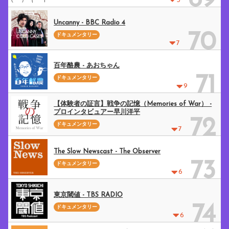
69
3
Uncanny - BBC Radio 4
70
ドキュメンタリー
7
百年酪農 - あおちゃん
71
ドキュメンタリー
9
【体験者の証言】戦争の記憶（Memories of War） -
プロインタビュアー早川洋平
72
ドキュメンタリー
7
The Slow Newscast - The Observer
73
ドキュメンタリー
6
東京閾値 - TBS RADIO
74
ドキュメンタリー
6