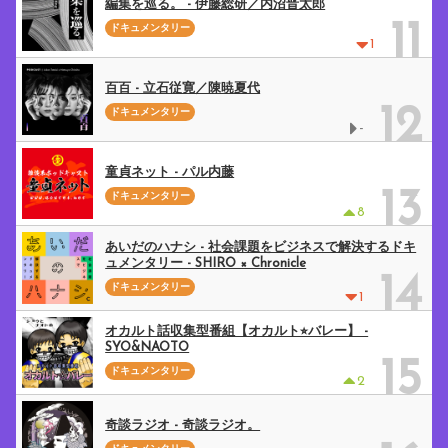
編集を巡る。 - 伊藤総研／内沼晋太郎
11
ドキュメンタリー
1
百百 - 立石従寛／陳暁夏代
12
ドキュメンタリー
-
童貞ネット - パル内藤
13
ドキュメンタリー
8
あいだのハナシ - 社会課題をビジネスで解決するドキ
ュメンタリー - SHIRO × Chronicle
14
ドキュメンタリー
1
オカルト話収集型番組【オカルト⭐︎バレー】 -
SYO&NAOTO
15
ドキュメンタリー
2
奇談ラジオ - 奇談ラジオ。