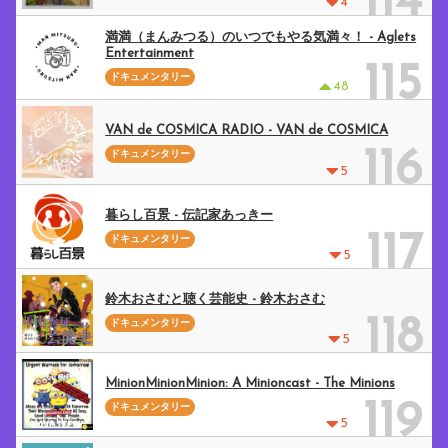
114
4
満満（まんみつる）のいつでもやる気満々！ - Aglets
Entertainment
115
ドキュメンタリー
48
VAN de COSMICA RADIO - VAN de COSMICA
116
ドキュメンタリー
5
暮らし百景 - 伝記家あっきー
117
ドキュメンタリー
5
鈴木おさむと聴く芸能史 - 鈴木おさむ
118
ドキュメンタリー
5
MinionMinionMinion: A Minioncast - The Minions
119
ドキュメンタリー
5