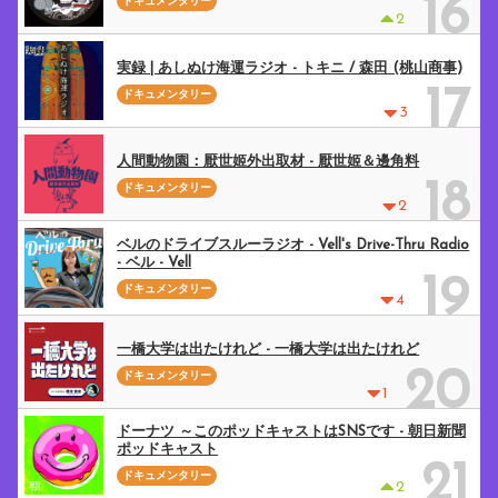
16
ドキュメンタリー
2
実録 | あしぬけ海運ラジオ - トキニ / 森田 (桃山商事)
17
ドキュメンタリー
3
人間動物園：厭世姬外出取材 - 厭世姬＆邊角料
18
ドキュメンタリー
2
ベルのドライブスルーラジオ - Vell's Drive-Thru Radio
- ベル - Vell
19
ドキュメンタリー
4
一橋大学は出たけれど - 一橋大学は出たけれど
20
ドキュメンタリー
1
ドーナツ ～このポッドキャストはSNSです - 朝日新聞
ポッドキャスト
21
ドキュメンタリー
2