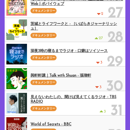
Web | ポパイウェブ
27
ドキュメンタリー
2
茨城とライフワークと - ［いばらきジャーナリッシ
ュ］
28
ドキュメンタリー
27
深夜3時の寝るまでラジオ - 口癖はソイソース
29
ドキュメンタリー
3
與軒軒講｜Talk with Shuan - 張瑋軒
30
ドキュメンタリー
3
見えないわたしの、聞けば見えてくるラジオ - TBS
RADIO
31
ドキュメンタリー
3
World of Secrets - BBC