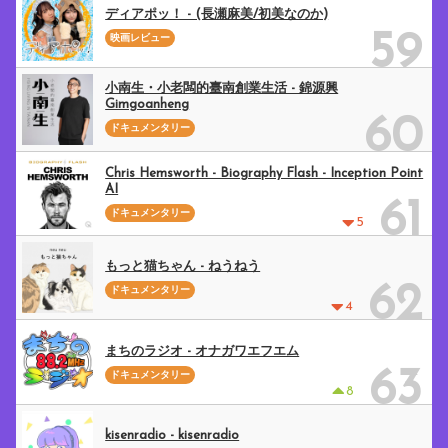
ディアポッ！ - (長瀬麻美/初美なのか)
59
映画レビュー
小南生・小老闆的臺南創業生活 - 錦源興
Gimgoanheng
60
ドキュメンタリー
Chris Hemsworth - Biography Flash - Inception Point
AI
61
ドキュメンタリー
5
もっと猫ちゃん - ねうねう
62
ドキュメンタリー
4
まちのラジオ - オナガワエフエム
63
ドキュメンタリー
8
kisenradio - kisenradio