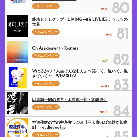
80
ドキュメンタリー
8
終末もしもクラブ - LIVING with LIVLIES：もしもの
世界
81
ドキュメンタリー
6
On Assignment - Reuters
82
ドキュメンタリー
9
Wはるかの「人生そんなもん」〜笑って、泣いて、生
きていく〜 - WHARUKA
83
ドキュメンタリー
10
田原総一朗の遺言 - 田原総一朗・箕輪厚介
84
ドキュメンタリー
10
放送作家の世の中考察ラジオ【三人寄れば無駄な知恵
2】 - audiobook.jp
ドキュメンタリー