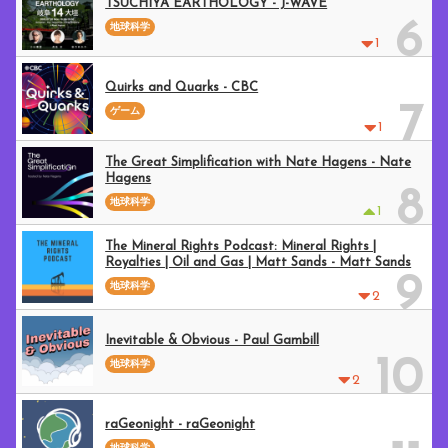
TSUCHIYA EARTHOLOGY - J-WAVE
6
地球科学
1
Quirks and Quarks - CBC
7
ゲーム
1
The Great Simplification with Nate Hagens - Nate
Hagens
8
地球科学
1
The Mineral Rights Podcast: Mineral Rights |
Royalties | Oil and Gas | Matt Sands - Matt Sands
9
地球科学
2
Inevitable & Obvious - Paul Gambill
10
地球科学
2
raGeonight - raGeonight