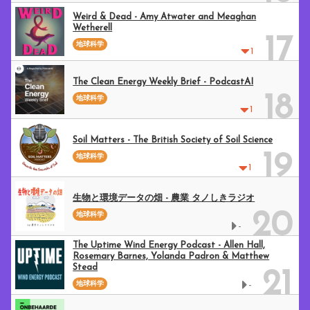
Weird & Dead - Amy Atwater and Meaghan
Wetherell
17
地球科学
1
The Clean Energy Weekly Brief - PodcastAI
18
地球科学
1
Soil Matters - The British Society of Soil Science
19
地球科学
1
生物と環境データの畑 - 農業 タノしきラジオ
20
地球科学
-
The Uptime Wind Energy Podcast - Allen Hall,
Rosemary Barnes, Yolanda Padron & Matthew
Stead
21
地球科学
-