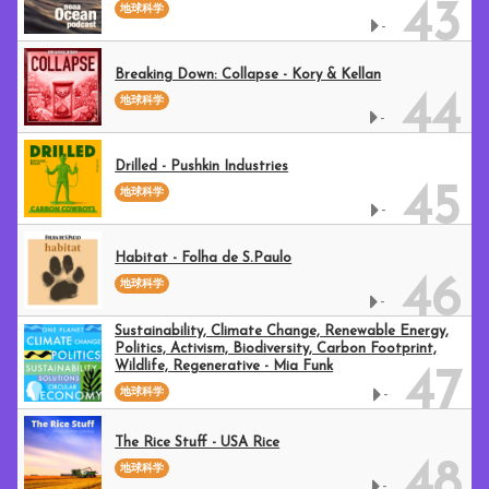
43
地球科学
-
Breaking Down: Collapse - Kory & Kellan
44
地球科学
-
Drilled - Pushkin Industries
45
地球科学
-
Habitat - Folha de S.Paulo
46
地球科学
-
Sustainability, Climate Change, Renewable Energy,
Politics, Activism, Biodiversity, Carbon Footprint,
Wildlife, Regenerative - Mia Funk
47
地球科学
-
The Rice Stuff - USA Rice
48
地球科学
-