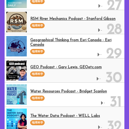
27
地球科学
-
RSM River Mechanics Podcast - Stanford Gibson
28
地球科学
-
Geographical Thinking from Esri Canada - Esri
Canada
29
地球科学
-
GEO Podcast - Gary Lewis, GEOetc.com
30
地球科学
-
Water Resources Podcast - Bridget Scanlon
31
地球科学
-
The Water Data Podcast - WELL Labs
32
地球科学
-