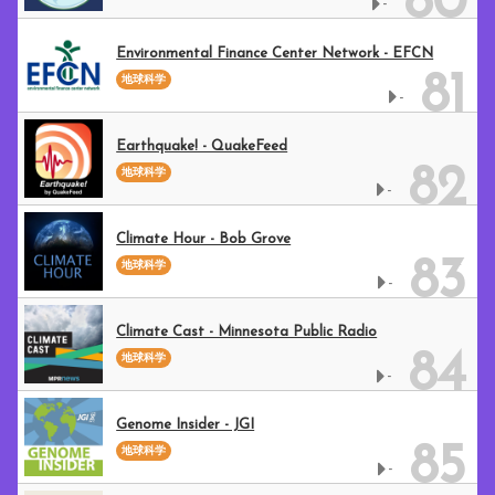
80
-
Environmental Finance Center Network - EFCN
81
地球科学
-
Earthquake! - QuakeFeed
82
地球科学
-
Climate Hour - Bob Grove
83
地球科学
-
Climate Cast - Minnesota Public Radio
84
地球科学
-
Genome Insider - JGI
85
地球科学
-