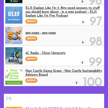
96
-
ELI5 Explain Like I'm 5: Bite sized answers to stuff
you should know about - in a mini podcast - ELI5
Explain Like I'm Five Podcast
97
地球科学
-
geo-saga - geo-saga
98
地球科学
-
4C Radio - Christ University
99
地球科学
-
New Castle Going Green - New Castle Sustainability
Advisory Board
100
地球科学
-
PR