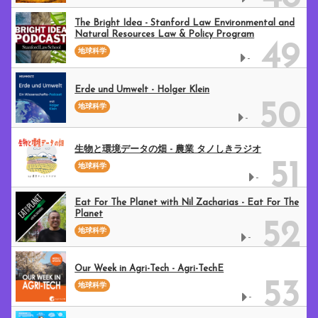
The Bright Idea - Stanford Law Environmental and
Natural Resources Law & Policy Program
49
地球科学
-
Erde und Umwelt - Holger Klein
50
地球科学
-
生物と環境データの畑 - 農業 タノしきラジオ
51
地球科学
-
Eat For The Planet with Nil Zacharias - Eat For The
Planet
52
地球科学
-
Our Week in Agri-Tech - Agri-TechE
53
地球科学
-