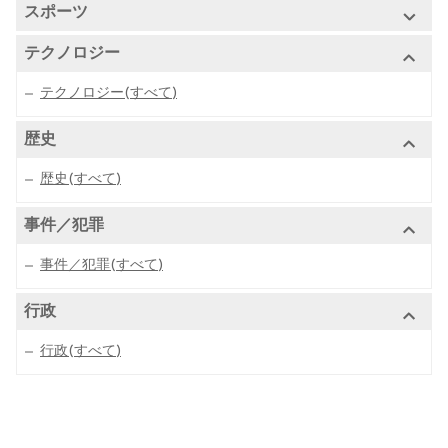
科学(すべて)
スポーツ
代替療法
航空
政治
恋愛関係
非営利
宗教
スポーツ(すべて)
テクノロジー
自然科学
フィットネス
趣味
技術ニュース
テクノロジー(すべて)
サッカー
社会科学
栄養
クラフト
スポーツニュース
歴史
アメリカンフットボール
数学
セクシャリティ
ゲーム
ニュース解説
歴史(すべて)
バスケットボール
自然
メンタルヘルス
ホーム／ガーデニング
エンターテインメントニュース
事件／犯罪
野球
天文学
医学
ビデオゲーム
事件／犯罪(すべて)
ホッケー
化学
アニメ＆漫画
行政
ランニング
地球科学
行政(すべて)
ラグビー
生命科学
ゴルフ
物理