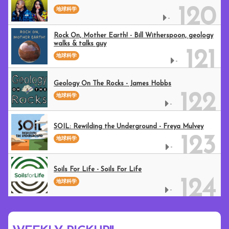
120
地球科学
-
Rock On, Mother Earth! - Bill Witherspoon, geology
walks & talks guy
121
地球科学
-
Geology On The Rocks - James Hobbs
122
地球科学
-
SOIL: Rewilding the Underground - Freya Mulvey
123
地球科学
-
Soils For Life - Soils For Life
124
地球科学
-