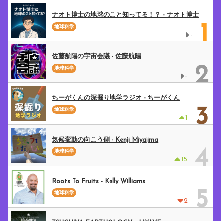
ナオト博士の地球のこと知ってる！？ - ナオト博士
1
地球科学
-
佐藤航陽の宇宙会議 - 佐藤航陽
2
地球科学
-
ちーがくんの深掘り地学ラジオ - ちーがくん
3
地球科学
1
気候変動の向こう側 - Kenji Miyajima
4
地球科学
15
Roots To Fruits - Kelly Williams
5
地球科学
2