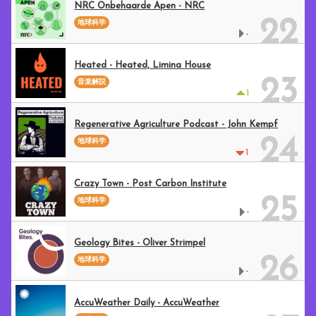
NRC Onbehaarde Apen - NRC
22
地球科学
-
Heated - Heated, Limina House
23
音楽解説
1
Regenerative Agriculture Podcast - John Kempf
24
地球科学
1
Crazy Town - Post Carbon Institute
25
地球科学
-
Geology Bites - Oliver Strimpel
26
地球科学
-
AccuWeather Daily - AccuWeather