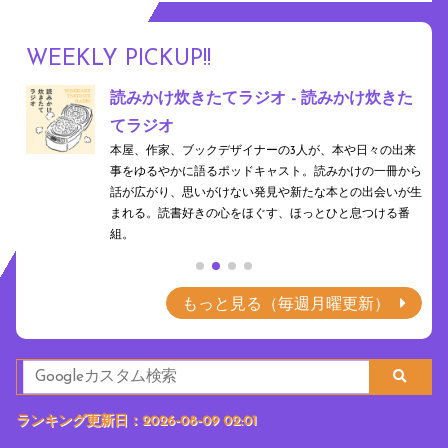
WEEKLY PICKUP!!
け炊きた
ワッツ和？それって和？ - J-WAVE
食や衣、色、香り、文字など、暮らしに息づく"和"の魅
をひもとくポッドキャスト。昔ながらの日本らしさと現
日々の出来
の感性を行き来しながら、何気ない日常に隠れた「和」
の一冊から
を、新たな視点で再発見できるかも。
出会いが生
つける番
もっと見る（毎週月曜更新）
ランキング更新日：2026-08-09 02:01