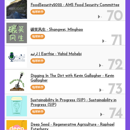
FoodSecurity2022 - AMS Food Security Committee
70
地球科学
-
碳笑风生 - Shangwei, MInghao
71
地球科学
-
ارثیه | Earthie - Vahid Mohebi
72
地球科学
-
Digging In The Dirt with Kevin Gallagher - Kevin
Gallagher
73
地球科学
-
Sustainability In Progress (SIP) - Sustainability in
Progress (SIP)
74
地球科学
-
Deep Seed - Regenerative Agriculture - Raphael
Esterhazy