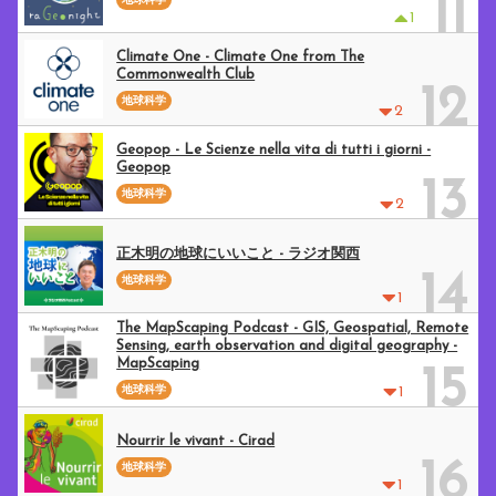
11
地球科学
1
Climate One - Climate One from The
Commonwealth Club
12
地球科学
2
Geopop - Le Scienze nella vita di tutti i giorni -
Geopop
13
地球科学
2
正木明の地球にいいこと - ラジオ関西
14
地球科学
1
The MapScaping Podcast - GIS, Geospatial, Remote
Sensing, earth observation and digital geography -
MapScaping
15
地球科学
1
Nourrir le vivant - Cirad
16
地球科学
1