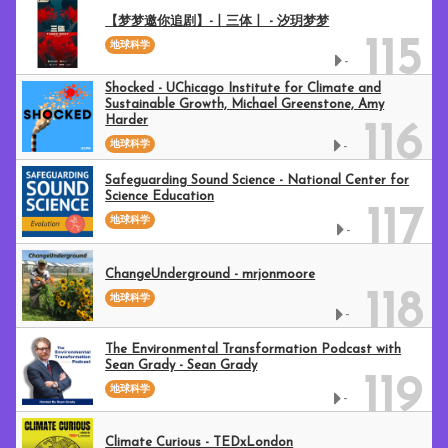
【梦梦邀你追剧】-丨三体丨 - 汐玥梦梦
115
地球科学
-
Shocked - UChicago Institute for Climate and
Sustainable Growth, Michael Greenstone, Amy
Harder
116
地球科学
-
Safeguarding Sound Science - National Center for
Science Education
117
地球科学
-
ChangeUnderground - mrjonmoore
118
地球科学
-
The Environmental Transformation Podcast with
Sean Grady - Sean Grady
119
地球科学
-
Climate Curious - TEDxLondon