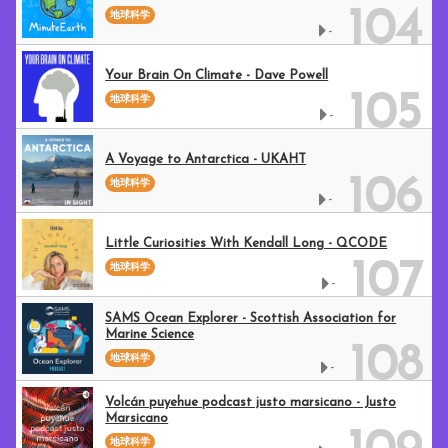
104
地球科学
-
Your Brain On Climate - Dave Powell
105
地球科学
-
A Voyage to Antarctica - UKAHT
106
地球科学
-
Little Curiosities With Kendall Long - QCODE
107
地球科学
-
SAMS Ocean Explorer - Scottish Association for
Marine Science
108
地球科学
-
Volcán puyehue podcast justo marsicano - Justo
Marsicano
地球科学