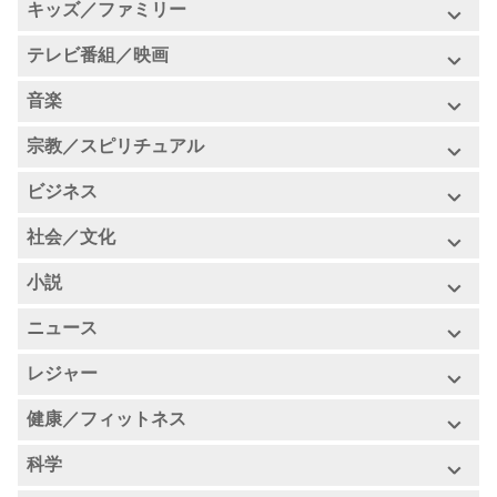
教育(すべて)
キッズ／ファミリー
即興コメディ
デザイン
キッズ／ファミリー(すべて)
テレビ番組／映画
言語学習
コメディ・インタビュー
パフォーマンスアート
テレビ番組／映画(すべて)
音楽
子どもの教育
ハウツー
スタンドアップ・コメディ
ビジュアルアート
音楽(すべて)
宗教／スピリチュアル
TV番組レビュー
子どもの読みもの
自己啓発
ファッション／美容
宗教／スピリチュアル(すべて)
ビジネス
音楽解説
バックステージ
子育て
コース
ブック
ビジネス(すべて)
社会／文化
仏教
音楽史
映画レビュー
ペット＆動物
社会／文化(すべて)
小説
キャリア
キリスト教
音楽インタビュー
映画史
小説(すべて)
ニュース
個人ジャーナル
投資
イスラム教
映画インタビュー
ニュース(すべて)
レジャー
ドラマ
地域情報／トラベル
マネージメント
ユダヤ教
レジャー(すべて)
健康／フィットネス
ビジネスニュース
SF
哲学
マーケティング
スピリチュアル
健康／フィットネス(すべて)
科学
自動車
今日のニュース
コメディ
ドキュメンタリー
起業
ヒンズー教