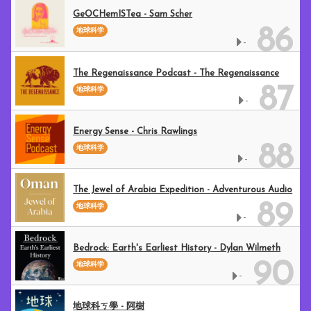
GeOCHemISTea - Sam Scher
86
地球科学
-
The Regenaissance Podcast - The Regenaissance
87
地球科学
-
Energy Sense - Chris Rawlings
88
地球科学
-
The Jewel of Arabia Expedition - Adventurous Audio
89
地球科学
-
Bedrock: Earth's Earliest History - Dylan Wilmeth
90
地球科学
-
地球科ㄎ學 - 阿樹