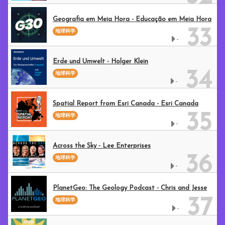
Geografia em Meia Hora - Educação em Meia Hora
33
地球科学
-
Erde und Umwelt - Holger Klein
34
地球科学
-
Spatial Report from Esri Canada - Esri Canada
35
地球科学
-
Across the Sky - Lee Enterprises
36
地球科学
-
PlanetGeo: The Geology Podcast - Chris and Jesse
37
地球科学
-