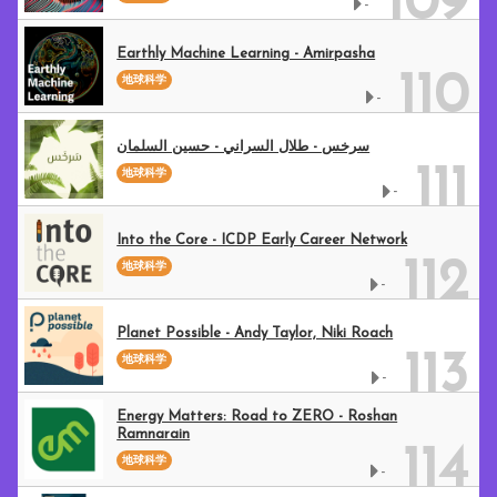
109
-
Earthly Machine Learning - Amirpasha
110
地球科学
-
سرخس - طلال السراني - حسين السلمان
111
地球科学
-
Into the Core - ICDP Early Career Network
112
地球科学
-
Planet Possible - Andy Taylor, Niki Roach
113
地球科学
-
Energy Matters: Road to ZERO - Roshan
Ramnarain
114
地球科学
-