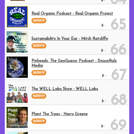
64
-
Real Organic Podcast - Real Organic Project
65
地球科学
-
Sustainability In Your Ear - Mitch Ratcliffe
66
地球科学
-
Pinheads: The GeoGuessr Podcast - DouceRulz
Media
67
地球科学
-
The WELL Labs Show - WELL Labs
68
地球科学
-
Plant The Trees - Harry Greene
69
地球科学
-