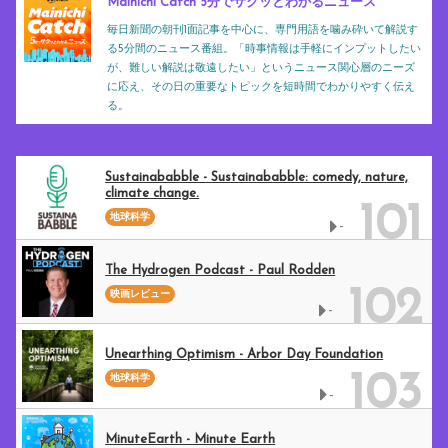
Mainichi Catch 5分でサクッとわかるニュース
毎日新聞の朝刊1面記事を中心に、専門用語を噛み砕いて解説す
る5分間のニュース番組。「時事情報は手軽にインプットしたい
が、難しい解説は敬遠したい」というニュース関心層のニーズ
に応え、その日の重要なトピックを短時間でわかりやすく伝え
る。
Sustainababble - Sustainababble: comedy, nature,
climate change.
101
地球科学
-
The Hydrogen Podcast - Paul Rodden
102
映画レビュー
-
Unearthing Optimism - Arbor Day Foundation
103
地球科学
-
MinuteEarth - Minute Earth