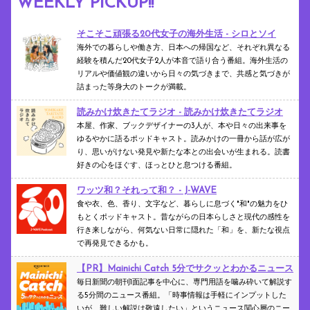
WEEKLY PICKUP!!
そこそこ頑張る20代女子の海外生活 - シロとソイ
海外での暮らしや働き方、日本への帰国など、それぞれ異なる
経験を積んだ20代女子2人が本音で語り合う番組。海外生活の
リアルや価値観の違いから日々の気づきまで、共感と気づきが
詰まった等身大のトークが満載。
読みかけ炊きたてラジオ - 読みかけ炊きたてラジオ
本屋、作家、ブックデザイナーの3人が、本や日々の出来事を
ゆるやかに語るポッドキャスト。読みかけの一冊から話が広が
り、思いがけない発見や新たな本との出会いが生まれる。読書
好きの心をほぐす、ほっとひと息つける番組。
ワッツ和？それって和？ - J-WAVE
食や衣、色、香り、文字など、暮らしに息づく"和"の魅力をひ
もとくポッドキャスト。昔ながらの日本らしさと現代の感性を
行き来しながら、何気ない日常に隠れた「和」を、新たな視点
で再発見できるかも。
【PR】
Mainichi Catch 5分でサクッとわかるニュース
毎日新聞の朝刊1面記事を中心に、専門用語を噛み砕いて解説す
る5分間のニュース番組。「時事情報は手軽にインプットした
いが、難しい解説は敬遠したい」というニュース関心層のニー