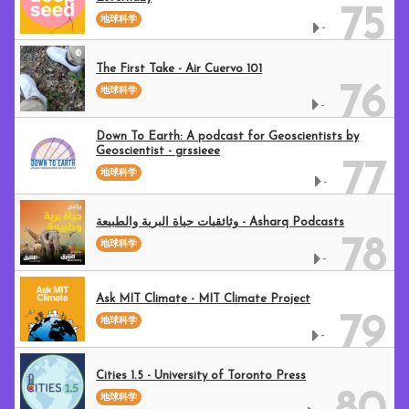
75
地球科学
-
The First Take - Air Cuervo 101
76
地球科学
-
Down To Earth: A podcast for Geoscientists by
Geoscientist - grssieee
77
地球科学
-
وثائقيات حياة البرية والطبيعة - Asharq Podcasts
78
地球科学
-
Ask MIT Climate - MIT Climate Project
79
地球科学
-
Cities 1.5 - University of Toronto Press
地球科学