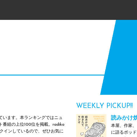
WEEKLY PICKUP!!
の海外生活 - シロとソイ
読みかけ炊
しています。本ランキングではニュ
組の上位100位を掲載。radiko
への帰国など、それぞれ異なる経験を積
本屋、作家、
クインしているので、ぜひお気に
り合う番組。海外生活のリアルや価値観の
に語るポッド