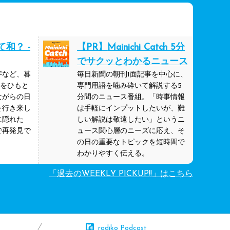
和？ -
【PR】
Mainichi Catch 5分
でサクッとわかるニュース
字など、暮
毎日新聞の朝刊1面記事を中心に、
力をひもと
専門用語を噛み砕いて解説する5
ながらの日
分間のニュース番組。「時事情報
を行き来し
は手軽にインプットしたいが、難
に隠れた
しい解説は敬遠したい」というニ
で再発見で
ュース関心層のニーズに応え、そ
の日の重要なトピックを短時間で
わかりやすく伝える。
「過去のWEEKLY PICKUP!!」はこちら
radiko Podcast