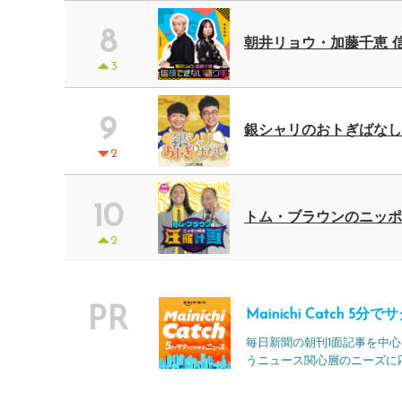
8
朝井リョウ・加藤千恵 信
3
9
銀シャリのおトぎばなし 
2
10
トム・ブラウンのニッポン
2
PR
Mainichi Catch 
毎日新聞の朝刊1面記事を中
うニュース関心層のニーズに