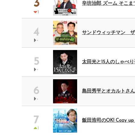
3
辛坊治郎 ズーム そこま
1
4
サンドウィッチマン ザ・
-
5
太田光と15人のしゃべり手 -
-
6
島田秀平とオカルトさん！
-
7
飯田浩司のOK! Cozy up
1