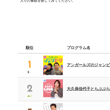
入りの番組を探してみてください。
違いから日々の気づきまで、共
満載。
順位
プログラム名
1
アンガールズのジャンピン
-
2
大久保佳代子とらぶぶらLOV
1