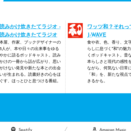
読みかけ炊きたてラジオ -
ワッツ和？それって
読みかけ炊きたてラジオ
J-WAVE
本屋、作家、ブックデザイナーの
食や衣、色、香り、文
3人が、本や日々の出来事をゆる
らしに息づく"和"の魅
やかに語るポッドキャスト。読み
くポッドキャスト。昔
かけの一冊から話が広がり、思い
本らしさと現代の感性
がけない発見や新たな本との出会
ながら、何気ない日常
いが生まれる。読書好きの心をほ
「和」を、新たな視点
ぐす、ほっとひと息つける番組。
きるかも。
Spotify
Amazon Music