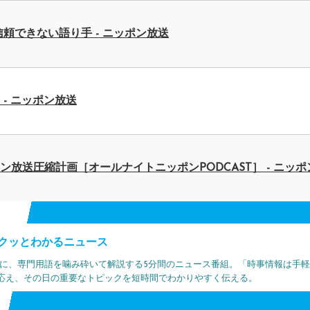
頼できない語り手 - ニッポン放送
- ニッポン放送
放送圧縮計画［オールナイトニッポンPODCAST］ - ニッポ
5分でサクッとわかるニュース
心に、専門用語を噛み砕いて解説する5分間のニュース番組。「時事情報は手
応え、その日の重要なトピックを短時間でわかりやすく伝える。