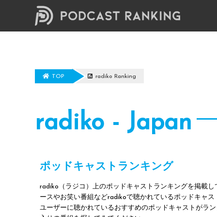
TOP
radiko Ranking
radiko - Japan
ポッドキャストランキング
そこそこ頑張る20代女子
radiko（ラジコ）上のポッドキャストランキングを掲載
ースやお笑い番組などradikoで聴かれているポッドキャスト番
海外での暮らしや働き方、日本
ユーザーに聴かれているおすすめのポッドキャストがラン
んだ20代女子2人が本音で語