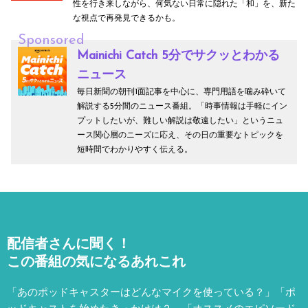
性を行き来しながら、何気ない日常に隠れた「和」を、新た
な視点で再発見できるかも。
Sponsored
Mainichi Catch 5分でサクッとわかる
ニュース
毎日新聞の朝刊1面記事を中心に、専門用語を噛み砕いて
解説する5分間のニュース番組。「時事情報は手軽にイン
プットしたいが、難しい解説は敬遠したい」というニュ
ース関心層のニーズに応え、その日の重要なトピックを
短時間でわかりやすく伝える。
配信者さんに聞く！
この番組の気になるあれこれ
「あのポッドキャスターはどんなマイクを使っている？」「ポ