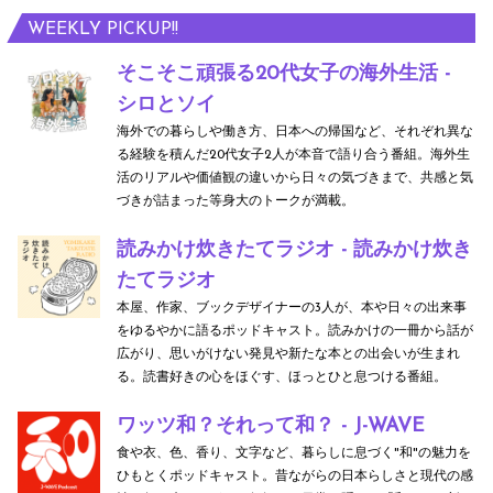
WEEKLY PICKUP!!
そこそこ頑張る20代女子の海外生活 -
シロとソイ
海外での暮らしや働き方、日本への帰国など、それぞれ異な
る経験を積んだ20代女子2人が本音で語り合う番組。海外生
活のリアルや価値観の違いから日々の気づきまで、共感と気
づきが詰まった等身大のトークが満載。
読みかけ炊きたてラジオ - 読みかけ炊き
たてラジオ
本屋、作家、ブックデザイナーの3人が、本や日々の出来事
をゆるやかに語るポッドキャスト。読みかけの一冊から話が
広がり、思いがけない発見や新たな本との出会いが生まれ
る。読書好きの心をほぐす、ほっとひと息つける番組。
ワッツ和？それって和？ - J-WAVE
食や衣、色、香り、文字など、暮らしに息づく"和"の魅力を
ひもとくポッドキャスト。昔ながらの日本らしさと現代の感