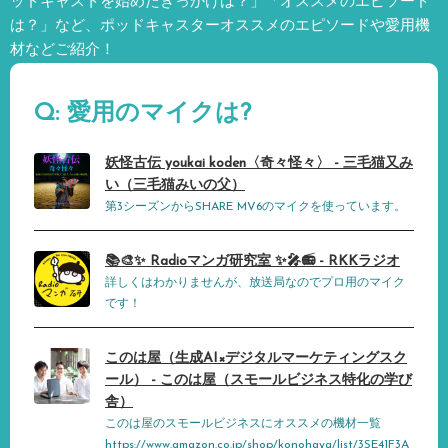
ッドキャストを始めたきっかけは？」「オススメのエピソード
は？」など、
ポッドキャスターオススメのエピソードや愛用機
材などご紹介！
Q: 愛用のマイクは?
妖怪古伝 youkai koden〈奇々怪々〉 - 三毛猫又み
い（三毛猫みいの父）
第3シーズンからSHARE MV6のマイクを使っています。
📚🎨✨ Radioマンガ研究室 ✨🎤📻 - RKKラジオ
詳しくはわかりませんが、放送局なのでプロ用のマイク
です！
このは屋（生成AI×デジタルマーケティングスク
ール） - このは屋（スモールビジネス特化の学び
舎）
このは屋のスモールビジネスにオススメの機材一覧
https://www.amazon.co.jp/shop/konohaya/list/3SE41F3A