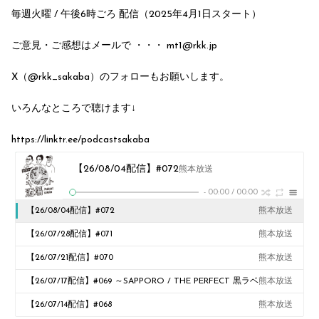
毎週火曜 / 午後6時ごろ 配信（2025年4月1日スタート）
ご意見・ご感想はメールで ・・・ mt1@rkk.jp
X（@rkk_sakaba）のフォローもお願いします。
いろんなところで聴けます↓
https://linktr.ee/podcastsakaba
【26/08/04配信】#072
熊本放送
-
00:00
/
00:00
【26/08/04配信】#072
熊本放送
【26/07/28配信】#071
熊本放送
【26/07/21配信】#070
熊本放送
【26/07/17配信】#069 ～SAPPORO / THE PERFECT 黒ラベ
熊本放送
ル WAGON -LIVE DRAFT- コラボ回～
【26/07/14配信】#068
熊本放送