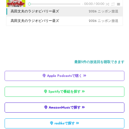
-
00:00
/
00:00
高田文夫のラジオビバリー昼ズ
2026 ニッポン放送
高田文夫のラジオビバリー昼ズ
2026 ニッポン放送
最新5件の放送回を聴取できます
Apple Podcastsで聴く
Spotifyで番組を探す
AmazonMusicで探す
radikoで探す