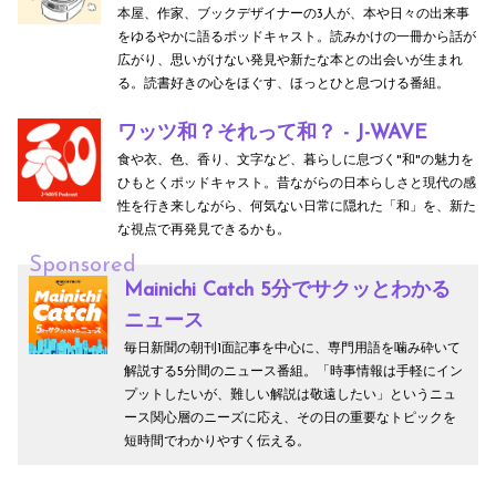
本屋、作家、ブックデザイナーの3人が、本や日々の出来事
をゆるやかに語るポッドキャスト。読みかけの一冊から話が
広がり、思いがけない発見や新たな本との出会いが生まれ
る。読書好きの心をほぐす、ほっとひと息つける番組。
ワッツ和？それって和？ - J-WAVE
食や衣、色、香り、文字など、暮らしに息づく"和"の魅力を
ひもとくポッドキャスト。昔ながらの日本らしさと現代の感
性を行き来しながら、何気ない日常に隠れた「和」を、新た
な視点で再発見できるかも。
Sponsored
Mainichi Catch 5分でサクッとわかる
ニュース
毎日新聞の朝刊1面記事を中心に、専門用語を噛み砕いて
解説する5分間のニュース番組。「時事情報は手軽にイン
プットしたいが、難しい解説は敬遠したい」というニュ
ース関心層のニーズに応え、その日の重要なトピックを
短時間でわかりやすく伝える。