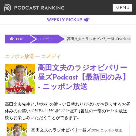
MENU
TOP
コメディ
高田文夫のラジオビバリー昼ズPodcast【
ニッポン放送
コメディ
高田文夫のラジオビバリー
昼ズPodcast【最新回のみ】
- ニッポン放送
高田文夫先生と､ｷｬﾗｸﾀｰの濃～い日替わりｱｼｽﾀﾝﾄがお送りするお昼
休みのお笑いﾊﾞﾗｴﾃｨ-!!｢ﾗｼﾞｵﾋﾞﾊﾞﾘｰ昼ｽﾞ｣番組の一部のｺｰﾅｰを放送
後もお楽しみいただくことができます｡
高田文夫のラジオビバリー昼ズ
2026 ニッポン放送