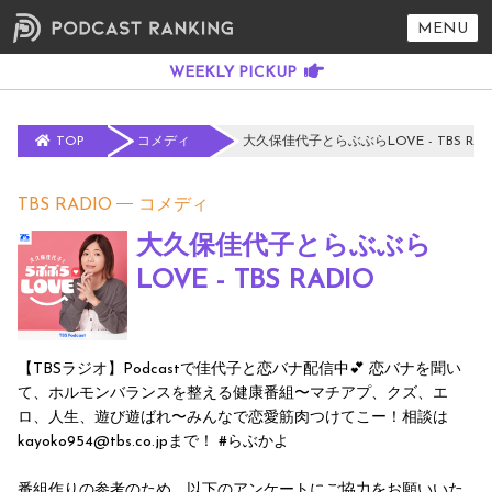
MENU
TOP
コメディ
大久保佳代子とらぶぶらLOVE - TBS RAD
TBS RADIO
コメディ
大久保佳代子とらぶぶら
LOVE - TBS RADIO
【TBSラジオ】Podcastで佳代子と恋バナ配信中💕 恋バナを聞い
て、ホルモンバランスを整える健康番組〜マチアプ、クズ、エ
ロ、人生、遊び遊ばれ〜みんなで恋愛筋肉つけてこー！相談は
kayoko954@tbs.co.jpまで！ #らぶかよ
番組作りの参考のため、以下のアンケートにご協力をお願いいた