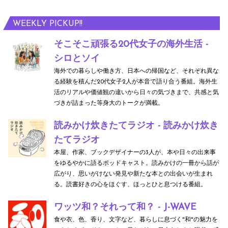
WEEKLY PICKUP!!
そこそこ頑張る20代女子の海外生活 -
シロとソイ
海外での暮らしや働き方、日本への帰国など、それぞれ異な
る経験を積んだ20代女子2人が本音で語り合う番組。海外生
活のリアルや価値観の違いから日々の気づきまで、共感と気
づきが詰まった等身大のトークが満載。
読みかけ炊きたてラジオ - 読みかけ炊き
たてラジオ
本屋、作家、ブックデザイナーの3人が、本や日々の出来事
をゆるやかに語るポッドキャスト。読みかけの一冊から話が
広がり、思いがけない発見や新たな本との出会いが生まれ
る。読書好きの心をほぐす、ほっとひと息つける番組。
ワッツ和？それって和？ - J-WAVE
食や衣、色、香り、文字など、暮らしに息づく"和"の魅力を