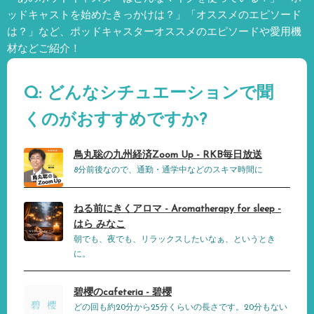
ッドキャストを始めたきっかけは？」「オススメのエピソード
は？」など、
ポッドキャスターオススメのエピソードや愛用機
材などご紹介！
Q: どんなシチュエーションで聞
くのがおすすめですか?
鳥丸聡の九州経済Zoom Up - RKB毎日放送
8分前後なので、通勤・通学中などのスキマ時間に
ねる前にきくアロマ - Aromatherapy for sleep -
はら みなこ
朝でも、夜でも、リラックスしたいなぁ、というとき
に。
碧櫻のcafeteria - 碧櫻
どの回も約20分から25分くらいの長さです。20分もない