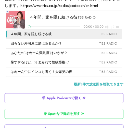
します。https://www.tbs.co.jp/radio/podcast/en.html
４年間、家を隠し続ける彼
TBS RADIO
-
00:00
/
00:00
４年間、家を隠し続ける彼
TBS RADIO
回らない寿司屋に愛はあるんか？
TBS RADIO
あなたの“はぬーん満足度”はいかが？
TBS RADIO
暑すぎるけど、汗まみれで性欲爆裂♡
TBS RADIO
はぬーん中にインコも鳴く！大爆笑の夜
TBS RADIO
最新5件の放送回を聴取できます
Apple Podcastsで聴く
Spotifyで番組を探す