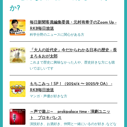
か?
毎日新聞客員編集委員・元村有希子のZoom Up -
RKB毎日放送
科学分野のニュースに関心がある方
「大人の近代史」今だからわかる日本の歴史 - 長
まろ＆おが太郎
これまで歴史に興味なかった人や、歴史好きな方にも聴
いてほしいです
もちこみっ！SP！（2024/4 〜 2025/9 OA） -
RKB毎日放送
マンガ・声優が好きな方
～声で遊ぶ～ prokipalace time - 演劇ユニッ
ト プロキパレス
演技好き、お酒好き、仲間と一緒にいるのが好き…などな