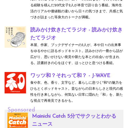
る経験を積んだ20代女子2人が本音で語り合う番組。海外生
活のリアルや価値観の違いから日々の気づきまで、共感と気
づきが詰まった等身大のトークが満載。
読みかけ炊きたてラジオ - 読みかけ炊き
たてラジオ
本屋、作家、ブックデザイナーの3人が、本や日々の出来事
をゆるやかに語るポッドキャスト。読みかけの一冊から話が
広がり、思いがけない発見や新たな本との出会いが生まれ
る。読書好きの心をほぐす、ほっとひと息つける番組。
ワッツ和？それって和？ - J-WAVE
食や衣、色、香り、文字など、暮らしに息づく"和"の魅力を
ひもとくポッドキャスト。昔ながらの日本らしさと現代の感
性を行き来しながら、何気ない日常に隠れた「和」を、新た
な視点で再発見できるかも。
Sponsored
Mainichi Catch 5分でサクッとわかる
ニュース