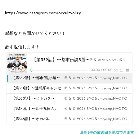
https://www.instagram.com/occultvolley
感想なども聞かせてください！
必ず返信します！
【第352話】〜都市伝説3選〜
℗ & © 2026 SYO&amp;amp;NAOTO
-
00:00
/
00:00
【第352話】〜都市伝説3選〜
℗ & © 2026 SYO&amp;amp;NAOTO
【第351話】〜迷惑系キャンセ
℗ & © 2026 SYO&amp;amp;NAOTO
ルジジイ〜【投稿】
【第350話】〜ヒトガタ〜
℗ & © 2026 SYO&amp;amp;NAOTO
【第349話】〜四十九日の足
℗ & © 2026 SYO&amp;amp;NAOTO
音〜【投稿】
【第348話】〜オカバレ
℗ & © 2026 SYO&amp;amp;NAOTO
×Gemini〜
最新5件の放送回を聴取できます