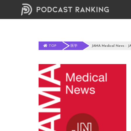
TOP
医学
JAMA Medical News - J