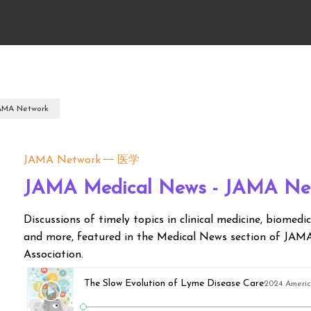
AMA Network
JAMA Network
医学
JAMA Medical News - JAMA Ne
Discussions of timely topics in clinical medicine, biomedic
and more, featured in the Medical News section of JAMA
Association.
The Slow Evolution of Lyme Disease Care
2024 American Medical Asso