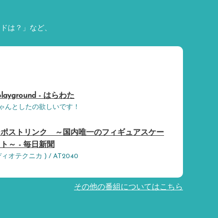
ードは？」など、
layground - はらわた
クちゃんとしたの欲しいです！
ーポストリンク ～国内唯一のフィギュアスケー
～ - 毎日新聞
オーディオテクニカ ) / AT2040
その他の番組についてはこちら