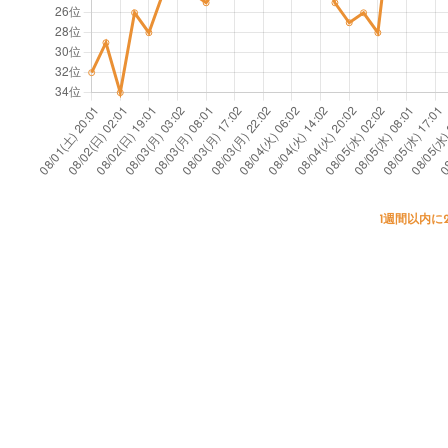
a
r'
d
A
r
s
s
r
e
A
e
s
H
s
e
o
r
ci
e
1週間以内に
a
ti
o
n
I
n
t