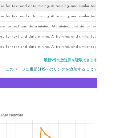
se for text and data mining, AI training, and similar technologies.
se for text and data mining, AI training, and similar technologies.
se for text and data mining, AI training, and similar technologies.
se for text and data mining, AI training, and similar technologies.
se for text and data mining, AI training, and similar technologies.
最新5件の放送回を聴取できます
このページに番組SNSへのリンクを追加するには？