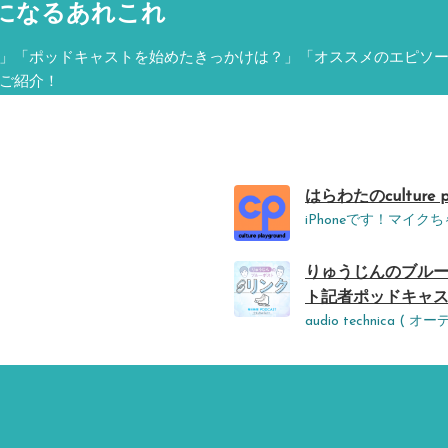
になるあれこれ
r
e
」「ポッドキャストを始めたきっかけは？」「オススメのエピソ
ご紹介！
n
c
e
はらわたのculture p
iPhoneです！マイ
りゅうじんのブル
ト記者ポッドキャスト
audio technica ( 