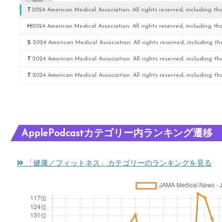
T
2024 American Medical Association. All rights reserved, including tho
h
H
2024 American Medical Association. All rights reserved, including tho
e
i
S
2024 American Medical Association. All rights reserved, including tho
S
g
tr
T
2024 American Medical Association. All rights reserved, including tho
l
h
ik
h
T
2024 American Medical Association. All rights reserved, including tho
o
li
in
e
h
w
g
g
M
e
E
h
t
e
Fi
ApplePodcastカテゴリー内ランキング遷移
v
t
h
n
rs
o
s
e
o
t
「健康／フィットネス」カテゴリーのランキングを見る
l
F
B
p
C
u
r
al
a
K
ti
o
a
u
M
o
m
n
s
S