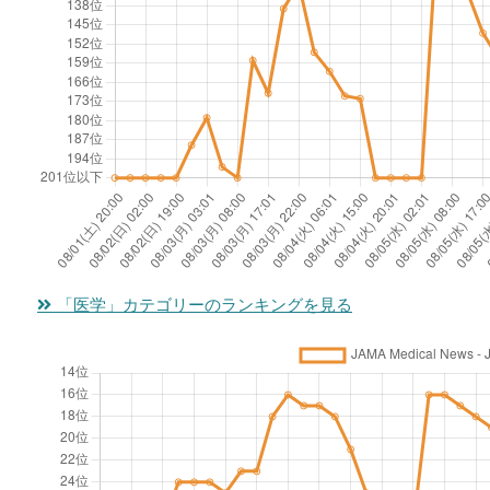
n
t
c
e
y
o
h
e
T
n
f
e
f
r
d
L
2
or
e
r
y
0
Pr
a
o
m
2
e
t
m
e
6
sc
m
e
D
A
ri
e
G
is
lz
bi
「医学」カテゴリーのランキングを見る
n
ui
e
h
n
t
d
a
e
g
B
el
s
i
O
o
in
e
m
pi
o
e
C
e
oi
m
s