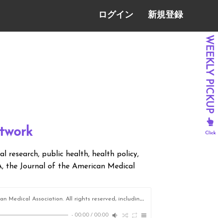
ログイン
新規登録
twork
al research, public health, health policy,
, the Journal of the American Medical
ciation. All rights reserved, including those for text and data mining, AI training, and similar technologies.
-
00:00
/
00:00