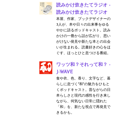
読みかけ炊きたてラジオ -
読みかけ炊きたてラジオ
本屋、作家、ブックデザイナーの
3人が、本や日々の出来事をゆる
やかに語るポッドキャスト。読み
かけの一冊から話が広がり、思い
がけない発見や新たな本との出会
いが生まれる。読書好きの心をほ
ぐす、ほっとひと息つける番組。
ワッツ和？それって和？ -
J-WAVE
食や衣、色、香り、文字など、暮
らしに息づく"和"の魅力をひもと
くポッドキャスト。昔ながらの日
本らしさと現代の感性を行き来し
ながら、何気ない日常に隠れた
「和」を、新たな視点で再発見で
きるかも。