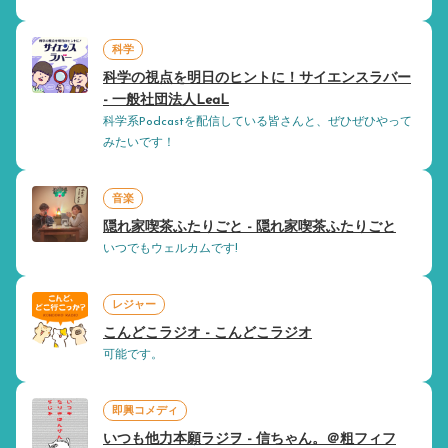
科学
科学の視点を明日のヒントに！サイエンスラバー
- 一般社団法人LeaL
科学系Podcastを配信している皆さんと、ぜひぜひやって
みたいです！
音楽
隠れ家喫茶ふたりごと - 隠れ家喫茶ふたりごと
いつでもウェルカムです!
レジャー
こんどこラジオ - こんどこラジオ
可能です。
即興コメディ
いつも他力本願ラジヲ - 信ちゃん。＠粗フィフ