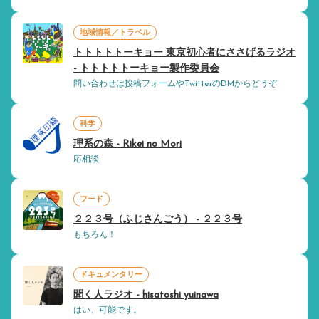
地域情報／トラベル
トトトトトーキョー 東京初心者にささげるラジオ
- トトトトトーキョー製作委員会
問い合わせは投稿フォームやTwitterのDMからどうぞ
科学
理系の森 - Rikei no Mori
応相談
フード
２２３号（ふじさんごう） - ２２３号
もちろん！
ドキュメンタリー
聞く人ラジオ - hisatoshi yuinawa
はい、可能です。