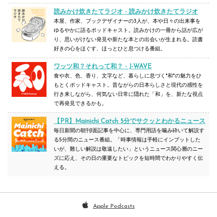
読みかけ炊きたてラジオ - 読みかけ炊きたてラジオ
本屋、作家、ブックデザイナーの3人が、本や日々の出来事を
ゆるやかに語るポッドキャスト。読みかけの一冊から話が広が
り、思いがけない発見や新たな本との出会いが生まれる。読書
好きの心をほぐす、ほっとひと息つける番組。
ワッツ和？それって和？ - J-WAVE
食や衣、色、香り、文字など、暮らしに息づく"和"の魅力をひ
もとくポッドキャスト。昔ながらの日本らしさと現代の感性を
行き来しながら、何気ない日常に隠れた「和」を、新たな視点
で再発見できるかも。
【PR】
Mainichi Catch 5分でサクッとわかるニュース
毎日新聞の朝刊1面記事を中心に、専門用語を噛み砕いて解説す
る5分間のニュース番組。「時事情報は手軽にインプットした
いが、難しい解説は敬遠したい」というニュース関心層のニー
ズに応え、その日の重要なトピックを短時間でわかりやすく伝
える。
「過去のWEEKLY PICKUP!!」はこちら
Apple Podcasts