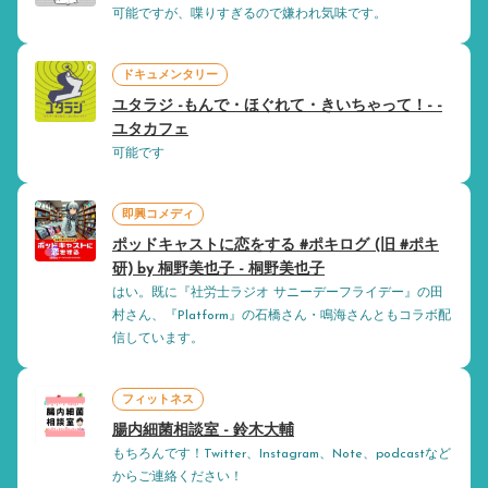
可能ですが、喋りすぎるので嫌われ気味です。
ドキュメンタリー
ユタラジ -もんで・ほぐれて・きいちゃって！- -
ユタカフェ
可能です
即興コメディ
ポッドキャストに恋をする #ポキログ (旧 #ポキ
研) by 桐野美也子 - 桐野美也子
はい。既に『社労士ラジオ サニーデーフライデー』の田
村さん、『Platform』の石橋さん・鳴海さんともコラボ配
信しています。
フィットネス
腸内細菌相談室 - 鈴木大輔
もちろんです！Twitter、Instagram、Note、podcastなど
からご連絡ください！