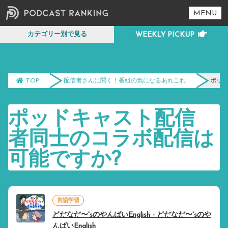
MENU
カテゴリー別で見る
TOP
配信者さんに聞く！番組の気になるあれこれ
ポッ
ポッドキャスト配信
者同士のコラボ配信は
可能ですか?
言語学習
どだなだ〜'sのやんばいEnglish - どだなだ〜'sのや
んばいEnglish