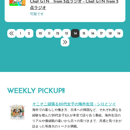
Chat GTN from 5点ラジオ - Chat GTN from 5
点ラジオ
可能です
...
1
2
10
11
12
13
14
15
16
17
18
19
WEEKLY PICKUP!!
そこそこ頑張る20代女子の海外生活 - シロとソイ
海外での暮らしや働き方、日本への帰国など、それぞれ異なる
経験を積んだ20代女子2人が本音で語り合う番組。海外生活の
リアルや価値観の違いから日々の気づきまで、共感と気づきが
詰まった等身大のトークが満載。