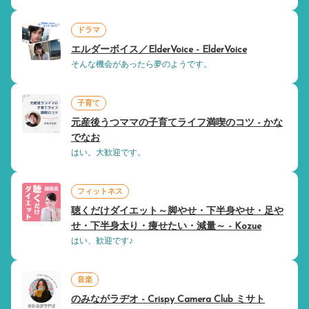
ドラマ
エルダーボイス／ElderVoice - ElderVoice
そんな機会があったら夢のようです。
子育て
元産後うつママの子育てライフ満喫のコツ - かな
でなお
はい。大歓迎です。
フィットネス
聴くだけダイエット～脚やせ・下半身やせ・足や
せ・下半身太り・痩せたい・減量～ - Kozue
はい、歓迎です♪
音楽
のみながラヂオ - Crispy Camera Club ミサト