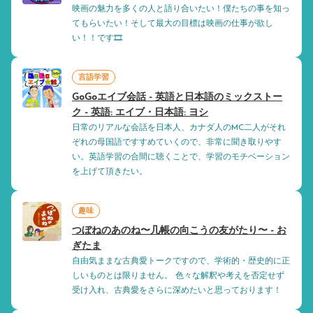
映画の魅力を多くの人と語り合いたい！僕たちの事を知っ
てもらいたい！そして最大の目標は映画の仕事が欲し
い！！です🎞️
言語学習
GoGoエイブ会話 - 英語と日本語のミックストー
ク - 英語: エイブ・日本語: ヨシ
日常のリアルな会話を日本人、カナダ人のMC二人がそれ
ぞれの母国語ですすめていくので、非常に聞き取りやす
い。英語学習の合間に聴くことで、学習のモチベーション
を上げて頂きたい。
趣味
つぼねのあのね〜几帳の向こうの友がたり〜 - お
ぎたま
自由気ままな古典愛トークですので、学術的・歴史的に正
しいものとは限りません。 色々な解釈や考えを否定せず
受け入れ、古典愛をさらに深めたいと思っております！