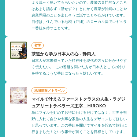
より浅～く聴いてもらいたいので、農業の専門的なところ
はあまり話さず（話せず？）とにかく農家が沖縄のことや
農業界隈のことを楽しそうに話すことを心がけています。
目標は、住んでいる地域（沖縄）のローカル局でレギュラ
ー番組を持つことです。
哲学
茶道から学ぶ日本人の心 - 静岡人
日本人が本来持っていた精神性を現代の方々に分かりやす
く伝えたい。 この番組を聞いた方が日本人としての誇り
を持てるような番組になったら嬉しいです。
地域情報／トラベル
マイルで叶えるファーストクラスの人生 - ラグジ
ュアリートラベラーズ主宰 HIROKO
単にマイルを貯めてお得に行けるだけではなく、世界を視
野に入れて自分や大事な家族の人生をデザインしてほしい
と思っています。この番組を聞いてマイルを貯めて旅行に
行きました！という報告が届くことを目標としています。