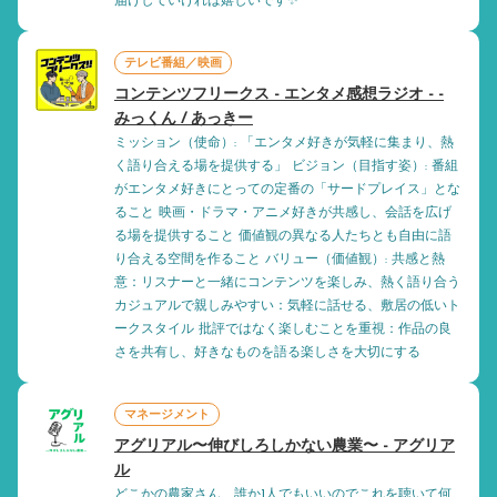
届けしていければ嬉しいです✨
テレビ番組／映画
コンテンツフリークス - エンタメ感想ラジオ - -
みっくん / あっきー
ミッション（使命）: 「エンタメ好きが気軽に集まり、熱
く語り合える場を提供する」 ビジョン（目指す姿）: 番組
がエンタメ好きにとっての定番の「サードプレイス」とな
ること 映画・ドラマ・アニメ好きが共感し、会話を広げ
る場を提供すること 価値観の異なる人たちとも自由に語
り合える空間を作ること バリュー（価値観）: 共感と熱
意：リスナーと一緒にコンテンツを楽しみ、熱く語り合う
カジュアルで親しみやすい：気軽に話せる、敷居の低いト
ークスタイル 批評ではなく楽しむことを重視：作品の良
さを共有し、好きなものを語る楽しさを大切にする
マネージメント
アグリアル〜伸びしろしかない農業〜 - アグリア
ル
どこかの農家さん、誰か1人でもいいのでこれを聴いて何