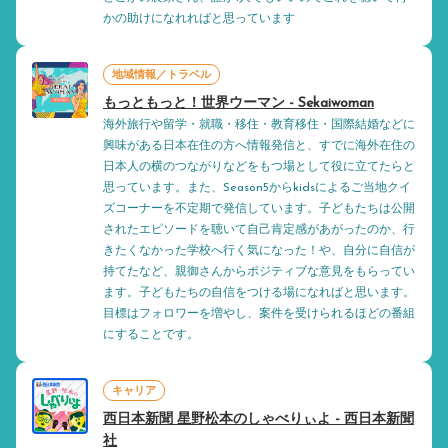
かの助けになれればと思っています
地域情報／トラベル
もっともっと！世界ウーマン - Sekaiwoman
海外旅行や留学・就職・移住・教育移住・国際結婚などに
興味がある日本在住の方へ情報発信と、すでに海外在住の
日本人の横のつながりなどをもつ場として役に立てたらと
思っています。また、Season5からkidsによるご当地クイ
ズコーナーを不定期で発信しています。子どもたちは公開
されたエピソードを聴いて自己肯定感があがったのか、行
きたくなかった学校へ行く気になった！や、自分に自信が
持てたなど、親御さんからポジティブな意見をもらってい
ます。子どもたちの自信をつける場になればと思います。
目標はフォロワーを増やし、案件を受けられるほどの番組
にすることです。
キャリア
西日本新聞 星野松本のしゃべりぃよ - 西日本新聞
社