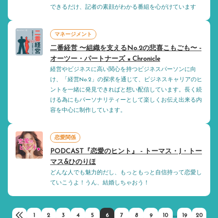
できるだけ、記者の素顔がわかる番組を心がけています
マネージメント
二番経営 〜組織を支えるNo.2の悲喜こもごも〜 -
オーツー・パートナーズ × Chronicle
経営やビジネスに高い関心を持つビジネスパーソンに向
け、「経営No.2」の探求を通じて、ビジネスキャリアのヒ
ントを一緒に発見できればと想い配信しています。長く続
ける為にもパーソナリティーとして楽しくお伝え出来る内
容を中心に制作しています。
恋愛関係
PODCAST『恋愛のヒント』 - トーマス・J・トー
マス&ひのりほ
どんな人でも魅力的だし、もっともっと自信持って恋愛し
ていこうよ！うん、結婚しちゃおう！
...
1
2
3
4
5
6
7
8
9
10
19
20