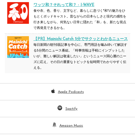
ワッツ和？それって和？ - J-WAVE
食や衣、色、香り、文字など、暮らしに息づく"和"の魅力をひ
もとくポッドキャスト。昔ながらの日本らしさと現代の感性を
行き来しながら、何気ない日常に隠れた「和」を、新たな視点
で再発見できるかも。
【PR】
Mainichi Catch 5分でサクッとわかるニュース
毎日新聞の朝刊1面記事を中心に、専門用語を噛み砕いて解説す
る5分間のニュース番組。「時事情報は手軽にインプットした
いが、難しい解説は敬遠したい」というニュース関心層のニー
ズに応え、その日の重要なトピックを短時間でわかりやすく伝
える。
「過去のWEEKLY PICKUP!!」はこちら
Apple Podcasts
Spotify
Amazon Music