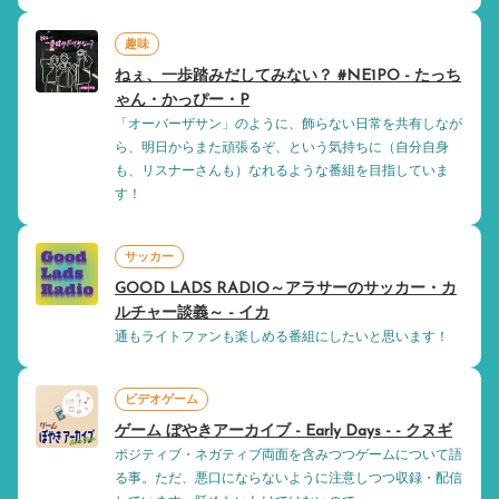
趣味
ねぇ、一歩踏みだしてみない？ #NE1PO - たっち
ゃん・かっぴー・P
「オーバーザサン」のように、飾らない日常を共有しなが
ら、明日からまた頑張るぞ、という気持ちに（自分自身
も、リスナーさんも）なれるような番組を目指していま
す！
サッカー
GOOD LADS RADIO～アラサーのサッカー・カ
ルチャー談義～ - イカ
通もライトファンも楽しめる番組にしたいと思います！
ビデオゲーム
ゲーム ぼやきアーカイブ - Early Days - - クヌギ
ポジティブ・ネガティブ両面を含みつつゲームについて語
る事。ただ、悪口にならないように注意しつつ収録・配信