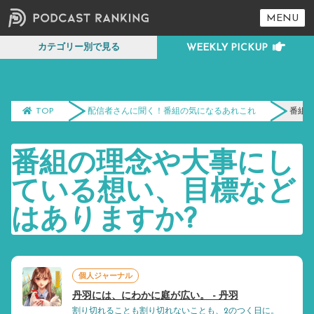
MENU
カテゴリー別で見る
TOP
配信者さんに聞く！番組の気になるあれこれ
番組
番組の理念や大事にし
ている想い、目標など
はありますか?
個人ジャーナル
丹羽には、にわかに庭が広い。 - 丹羽
割り切れることも割り切れないことも、2のつく日に。