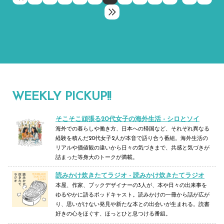
WEEKLY PICKUP!!
そこそこ頑張る20代女子の海外生活 - シロとソイ
海外での暮らしや働き方、日本への帰国など、それぞれ異なる
経験を積んだ20代女子2人が本音で語り合う番組。海外生活の
リアルや価値観の違いから日々の気づきまで、共感と気づきが
詰まった等身大のトークが満載。
読みかけ炊きたてラジオ - 読みかけ炊きたてラジオ
本屋、作家、ブックデザイナーの3人が、本や日々の出来事を
ゆるやかに語るポッドキャスト。読みかけの一冊から話が広が
り、思いがけない発見や新たな本との出会いが生まれる。読書
好きの心をほぐす、ほっとひと息つける番組。