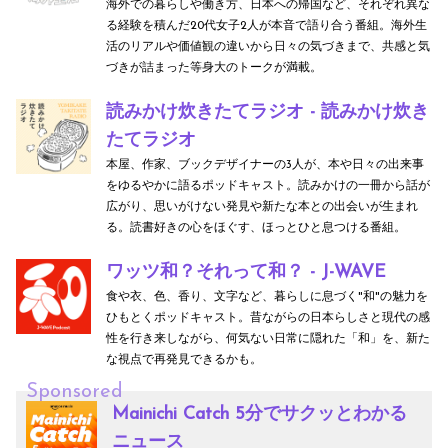
海外での暮らしや働き方、日本への帰国など、それぞれ異な
る経験を積んだ20代女子2人が本音で語り合う番組。海外生
活のリアルや価値観の違いから日々の気づきまで、共感と気
づきが詰まった等身大のトークが満載。
読みかけ炊きたてラジオ - 読みかけ炊き
たてラジオ
本屋、作家、ブックデザイナーの3人が、本や日々の出来事
をゆるやかに語るポッドキャスト。読みかけの一冊から話が
広がり、思いがけない発見や新たな本との出会いが生まれ
る。読書好きの心をほぐす、ほっとひと息つける番組。
ワッツ和？それって和？ - J-WAVE
食や衣、色、香り、文字など、暮らしに息づく"和"の魅力を
ひもとくポッドキャスト。昔ながらの日本らしさと現代の感
性を行き来しながら、何気ない日常に隠れた「和」を、新た
な視点で再発見できるかも。
Sponsored
Mainichi Catch 5分でサクッとわかる
ニュース