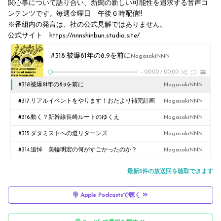
関心事について語り合い、新聞の新しい可能性を追求する音声コ
ンテンツです。毎週金曜日 午後６時配信!!
※番組内の発言は、社の公式見解ではありません。
公式サイト https://nnnshinbun.studio.site/
#318.被爆81年の8.9を前に
NagasakiNNN
-
00:00
/
00:00
#318.被爆81年の8.9を前に
NagasakiNNN
#317.リアルイベントをやります！おたより補完計画
NagasakiNNN
#316.動く？新幹線長崎ルートのゆくえ
NagasakiNNN
#315.ダタミストへの道リターンズ
NagasakiNNN
#314.追悼 美輪明宏の何がすごかったのか？
NagasakiNNN
最新5件の放送回を聴取できます
Apple Podcastsで聴く