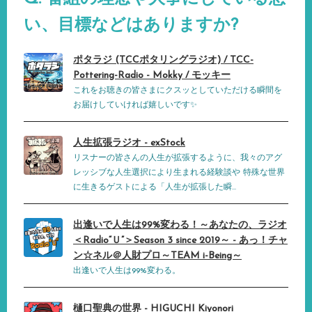
い、目標などはありますか?
ポタラジ (TCCポタリングラジオ) / TCC-
Pottering-Radio - Mokky / モッキー
これをお聴きの皆さまにクスッとしていただける瞬間を
お届けしていければ嬉しいです✨
人生拡張ラジオ - exStock
リスナーの皆さんの人生が拡張するように、我々のアグ
レッシブな人生選択により生まれる経験談や 特殊な世界
に生きるゲストによる「人生が拡張した瞬...
出逢いで人生は99%変わる！～あなたの、ラジオ
＜Radio“Ｕ”＞Season 3 since 2019～ - あっ！チャ
ン☆ネル＠人財プロ～TEAM i-Being～
出逢いで人生は99%変わる。
樋口聖典の世界 - HIGUCHI Kiyonori