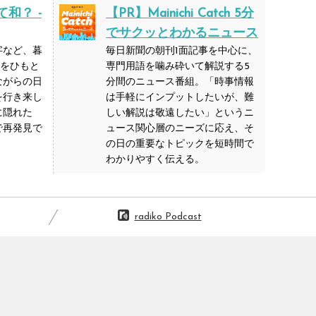
和？ -
【PR】
Mainichi Catch 5分
でサクッとわかるニュース
字など、暮
毎日新聞の朝刊1面記事を中心に、
力をひもと
専門用語を噛み砕いて解説する5
ながらの日
分間のニュース番組。「時事情報
を行き来し
は手軽にインプットしたいが、難
に隠れた
しい解説は敬遠したい」というニ
で再発見で
ュース関心層のニーズに応え、そ
の日の重要なトピックを短時間で
わかりやすく伝える。
「過去のWEEKLY PICKUP!!」はこちら
radiko Podcast