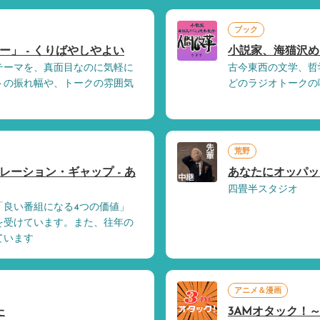
ブック
」 - くりばやしやよい
小説家、海猫沢めろ
テーマを、真面目なのに気軽に
古今東西の文学、哲
トの振れ幅や、トークの雰囲気
どのラジオトークの
荒野
ーション・ギャップ - あ
あなたにオッパッピ
四畳半スタジオ
「良い番組になる4つの価値」
を受けています。また、往年の
ています
アニメ＆漫画
た
3AMオタック！