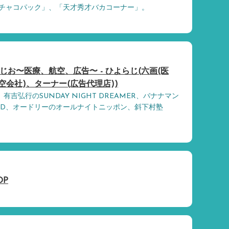
チャコパック」、「天才秀才バカコーナー」。
じお〜医療、航空、広告〜 - ひよらじ(六画(医
空会社)、ターナー(広告代理店))
pany、有吉弘行のSUNDAY NIGHT DREAMER、バナナマン
LD、オードリーのオールナイトニッポン、斜下村塾
OP