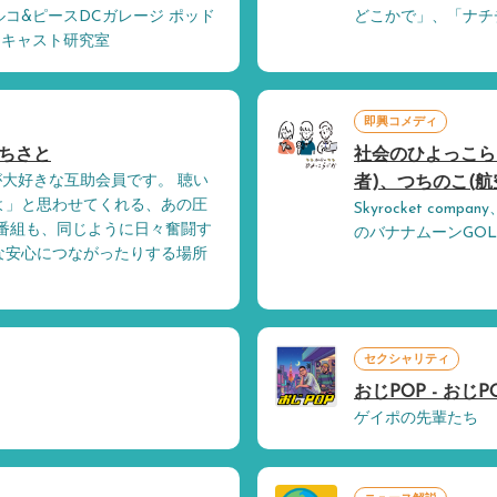
コ&ピースDCガレージ ポッド
どこかで」、「ナチ
ドキャスト研究室
即興コメディ
だちさと
社会のひよっこら
』が大好きな互助会員です。 聴い
者)、つちのこ(航
よ」と思わせてくれる、あの圧
Skyrocket com
番組も、同じように日々奮闘す
のバナナムーンGO
な安心につながったりする場所
セクシャリティ
おじPOP - おじP
ゲイポの先輩たち