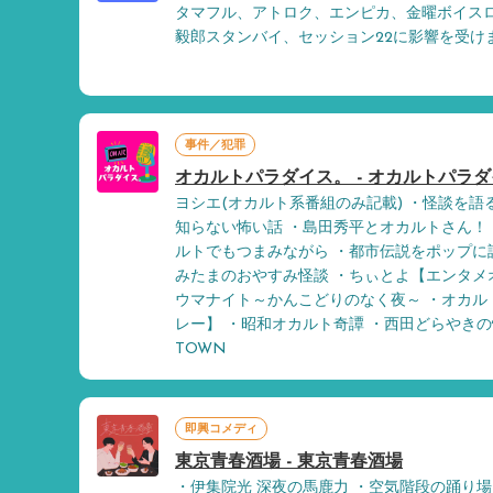
タマフル、アトロク、エンピカ、金曜ボイス
毅郎スタンバイ、セッション22に影響を受け
事件／犯罪
オカルトパラダイス。 - オカルトパラダイス
ヨシエ(オカルト系番組のみ記載) ・怪談を語
知らない怖い話 ・島田秀平とオカルトさん！ ・妖怪
ルトでもつまみながら ・都市伝説をポップに
みたまのおやすみ怪談 ・ちぃとよ【エンタメ
ウマナイト～かんこどりのなく夜～ ・オカル
レー】 ・昭和オカルト奇譚 ・西田どらやき
TOWN
即興コメディ
東京青春酒場 - 東京青春酒場
・伊集院光 深夜の馬鹿力 ・空気階段の踊り場