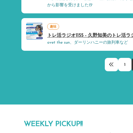
から影響を受けました🍺
趣味
トレ活ラジオ1155 - 久野知美のトレ活ラジ
ovet the sun、ダーリンハニーの旅列車など
1
WEEKLY PICKUP!!