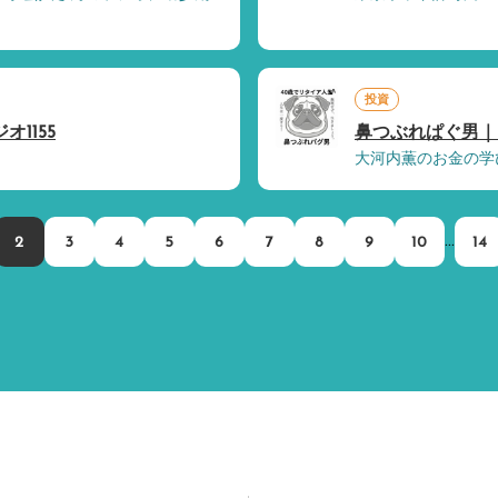
投資
オ1155
鼻つぶれぱぐ男｜
大河内薫のお金の学び
...
2
3
4
5
6
7
8
9
10
14