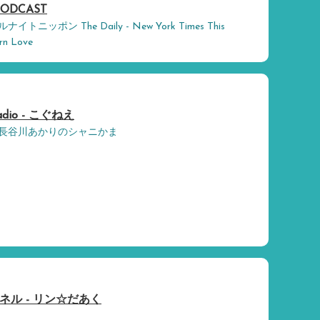
PODCAST
ッポン The Daily - New York Times This
rn Love
io - こぐねえ
長谷川あかりのシャニかま
ル - リン☆だあく