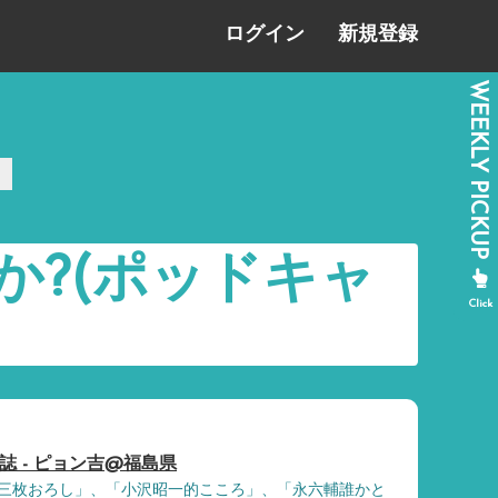
ログイン
新規登録
?(ポッドキャ
誌 - ピョン吉@福島県
三枚おろし」、「小沢昭一的こころ」、「永六輔誰かと