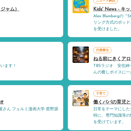
ニュース解説
リオ・ジャム）
Kids' News - 
Alex Blumbergの『S
リング方式のポッド
を受けました。
代替療法
ねる前にきくアロマ - 
ています！
TBSラジオ 安住
んの癒しボイスに一
子育て
オ
働くパパの育児と
屋さん フェルミ漫画大学 星野源
日常をテーマにした
特に、専門知識等の
を受けています。