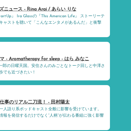
キッズニュース - Rina Arai / あらい りな
tartUp』 Ira Glassの『This American Life』 ストーリーテ
キャストを聴いて「こんなエンタメがあるんだ」と衝撃
Aromatherapy for sleep - はら みなこ
紳一郎の日曜天国。安住さんのみごとなトーク回しと中澤さ
歩でも近づきたい！
仕事のリアル二刀流！ - 田村陽太
一人語り系ポッドキャスト全般に影響を受けています。
情報を発信するだけでなく“人柄”が伝わる番組に強く影響