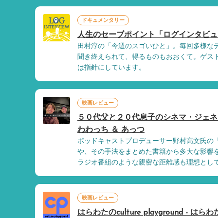
ドキュメンタリー
人生のセーブポイント「ログインタビュー
田村淳の「今週のスゴいひと」。毎回多様な
聞き終えられて、得るものもおおくて。ゲス
は指針にしています。
映画レビュー
５０代父と２０代息子のシネマ・ジェネレ
わわっち ＆ あっつ
ポッドキャストプロデューサー野村高文氏の
や、その手法をまとめた書籍から多大な影響
ラジオ番組のような親密な距離感も理想とし
映画レビュー
はらわたのculture playground - はらわ