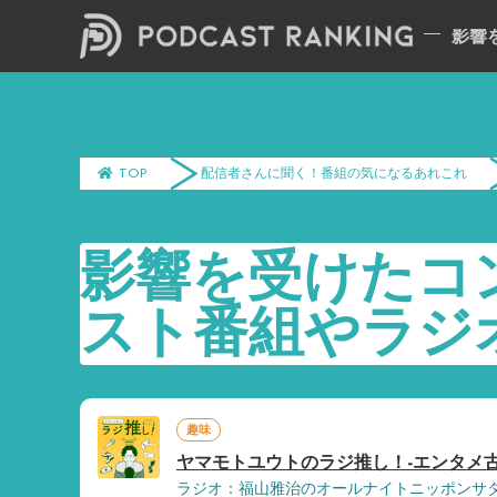
TOP
配信者さんに聞く！番組の気になるあれこれ
影響を受けたコ
スト番組やラジ
趣味
ヤマモトユウトのラジ推し！-エンタメ古今
ラジオ：福山雅治のオールナイトニッポンサ