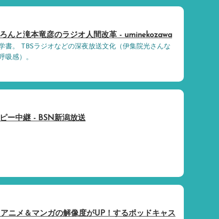
んと滝本竜彦のラジオ人間改革 - uminekozawa
学書。 TBSラジオなどの深夜放送文化（伊集院光さんな
呼吸感）。
ー中継 - BSN新潟放送
～アニメ＆マンガの解像度がUP！するポッドキャス