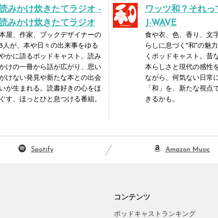
読みかけ炊きたてラジオ -
ワッツ和？それって
読みかけ炊きたてラジオ
J-WAVE
本屋、作家、ブックデザイナーの
食や衣、色、香り、文
3人が、本や日々の出来事をゆる
らしに息づく"和"の魅
やかに語るポッドキャスト。読み
くポッドキャスト。昔
かけの一冊から話が広がり、思い
本らしさと現代の感性
がけない発見や新たな本との出会
ながら、何気ない日常
いが生まれる。読書好きの心をほ
「和」を、新たな視点
ぐす、ほっとひと息つける番組。
きるかも。
Spotify
Amazon Music
コンテンツ
ポッドキャストランキング