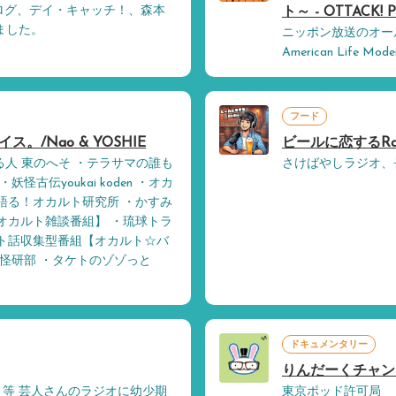
ログ、デイ・キャッチ！、森本
ト～ - OTTACK! 
ました。
ニッポン放送のオールナイトニ
American Life Mode
フード
。/Nao & YOSHIE
ビールに恋するRad
る人 東のへそ ・テラサマの誰も
さけばやしラジオ、
古伝youkai koden ・オカ
語る！オカルト研究所 ・かすみ
オカルト雑談番組】 ・琉球トラ
ト話収集型番組【オカルト☆バ
の怪研部 ・タケトのゾゾっと
ドキュメンタリー
りんだーくチャンネ
 等 芸人さんのラジオに幼少期
東京ポッド許可局