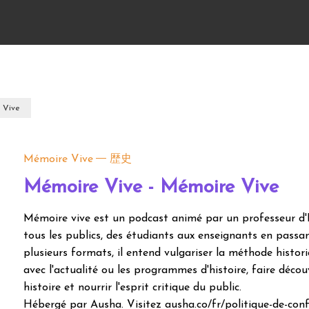
 Vive
Mémoire Vive
歴史
Mémoire Vive - Mémoire Vive
Mémoire vive est un podcast animé par un professeur d'Hi
tous les publics, des étudiants aux enseignants en passan
plusieurs formats, il entend vulgariser la méthode histori
avec l'actualité ou les programmes d'histoire, faire déco
histoire et nourrir l'esprit critique du public.
Hébergé par Ausha. Visitez ausha.co/fr/politique-de-confi