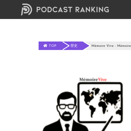
TOP
歴史
Mémoire Vive - Mémoire