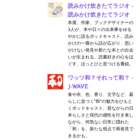
読みかけ炊きたてラジオ -
読みかけ炊きたてラジオ
本屋、作家、ブックデザイナーの
3人が、本や日々の出来事をゆる
やかに語るポッドキャスト。読み
かけの一冊から話が広がり、思い
がけない発見や新たな本との出会
いが生まれる。読書好きの心をほ
ぐす、ほっとひと息つける番組。
ワッツ和？それって和？ -
J-WAVE
食や衣、色、香り、文字など、暮
らしに息づく"和"の魅力をひもと
くポッドキャスト。昔ながらの日
本らしさと現代の感性を行き来し
ながら、何気ない日常に隠れた
「和」を、新たな視点で再発見で
きるかも。