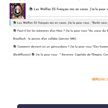
📚 Les Waffen SS français mis en cases. J'ai lu pour vous : "Berlin se
📚 Faut-il lire les mémoires d'un Nazi ? J'ai lu pour vous "Au coeur du I
Brasillach : le procès d'un collabo (Janvier 1945)
📚 Comment devient-on un génocidaire ? J'ai lu pour vous "Des homme
(Rediffusion) 📚 J'ai lu pour vous : " Ravenne. Capitale de l'Empire, Cr
1週間以内に