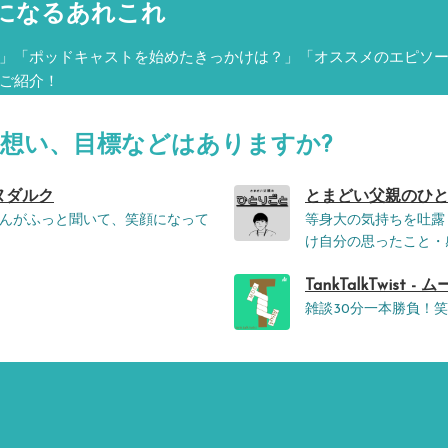
になるあれこれ
」「ポッドキャストを始めたきっかけは？」「オススメのエピソ
ご紹介！
る想い、目標などはありますか?
ヌダルク
とまどい父親のひとりご
んがふっと聞いて、笑顔になって
等身大の気持ちを吐露
け自分の思ったこと・
TankTalkTwist - ム
雑談30分一本勝負！笑