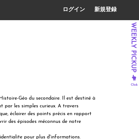
ログイン
新規登録
stoire-Géo du secondaire. Il est destiné à
t par les simples curieux. A travers
que, éclairer des points précis en rapport
uvrir des épisodes méconnus de notre
dentialite pour plus d'informations.