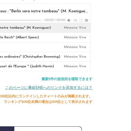
📚 Les Waffen SS français mis en cases. J'ai lu pour vous : "Berlin sera notre tombeau" (M. Koeniguer)
Mémoire Vive
-
00:00
/
00:00
ra notre tombeau" (M. Koeniguer)
Mémoire Vive
IIe Reich" (Albert Speer)
Mémoire Vive
Mémoire Vive
s ordinaires" (Christopher Browning)
Mémoire Vive
euset de l'Europe " (Judith Herrin)
Mémoire Vive
最新5件の放送回を聴取できます
このページに番組SNSへのリンクを追加するには？
200位以内にランクインしたチャートのみが掲載されます。
ランキング200位未満の場合は201位として表示されます