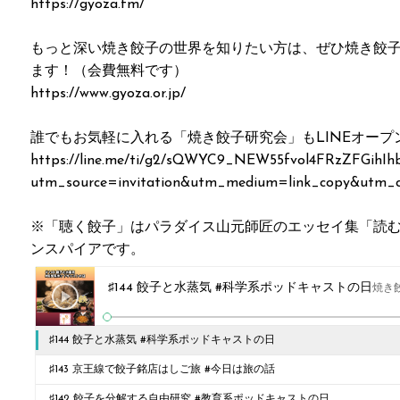
https://gyoza.fm/
もっと深い焼き餃子の世界を知りたい方は、ぜひ焼き餃
ます！（会費無料です）
https://www.gyoza.or.jp/
誰でもお気軽に入れる「焼き餃子研究会」もLINEオー
https://line.me/ti/g2/sQWYC9_NEW55fvol4FRzZFGihIh
utm_source=invitation&utm_medium=link_copy&utm_
※「聴く餃子」はパラダイス山元師匠のエッセイ集「読む餃子」 htt
ンスパイアです。
♯144 餃子と水蒸気 #科学系ポッドキャストの日
焼き餃
♯144 餃子と水蒸気 #科学系ポッドキャストの日
♯143 京王線で餃子銘店はしご旅 #今日は旅の話
♯142 餃子を分解する自由研究 #教育系ポッドキャストの日