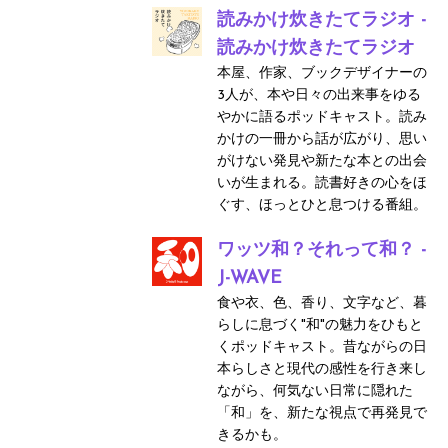
読みかけ炊きたてラジオ -
読みかけ炊きたてラジオ
本屋、作家、ブックデザイナーの
3人が、本や日々の出来事をゆる
やかに語るポッドキャスト。読み
かけの一冊から話が広がり、思い
がけない発見や新たな本との出会
いが生まれる。読書好きの心をほ
ぐす、ほっとひと息つける番組。
ワッツ和？それって和？ -
J-WAVE
食や衣、色、香り、文字など、暮
らしに息づく"和"の魅力をひもと
くポッドキャスト。昔ながらの日
本らしさと現代の感性を行き来し
ながら、何気ない日常に隠れた
「和」を、新たな視点で再発見で
きるかも。