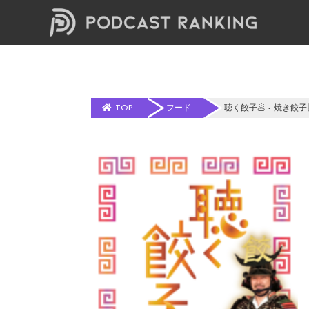
TOP
フード
聴く餃子🥟 - 焼き餃子