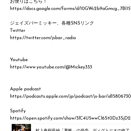
お便りはこちら！
https://docs.google.com/forms/d/10GWc2b9aGmcg_7BI1
ジェイズバーミッキー、各種SNSリンク
Twitter
https://twitter.com/jsbar_radio
Youtube
https://www.youtube.com/@Mickey333
Apple podcast
https://podcasts.apple.com/jp/podcast/js-bar/id15806730
Spotify
https://open.spotify.com/show/3lC4U5wwCl6St0Dz3Sj
村上春樹長編「夏帆」の発売、ディグトリオの終了