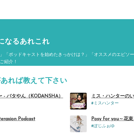
になるあれこれ
」「ポッドキャストを始めたきっかけは？」「オススメのエピソ
ご紹介！
タグがあれば教えて下さい
- バタやん（KODANSHA）
ミス・ハンターのい
#ミスハンター
raxion Podcast
Posy for you
#ぽじふぉゆ