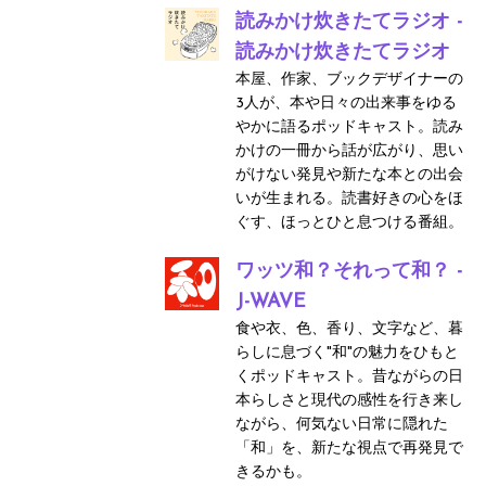
読みかけ炊きたてラジオ -
読みかけ炊きたてラジオ
本屋、作家、ブックデザイナーの
3人が、本や日々の出来事をゆる
やかに語るポッドキャスト。読み
かけの一冊から話が広がり、思い
がけない発見や新たな本との出会
いが生まれる。読書好きの心をほ
ぐす、ほっとひと息つける番組。
ワッツ和？それって和？ -
J-WAVE
食や衣、色、香り、文字など、暮
らしに息づく"和"の魅力をひもと
くポッドキャスト。昔ながらの日
本らしさと現代の感性を行き来し
ながら、何気ない日常に隠れた
「和」を、新たな視点で再発見で
きるかも。