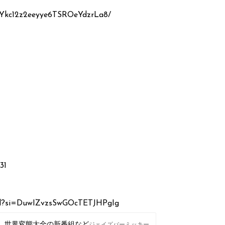
5Ykc12z2eeyye6TSROeYdzrLa8/
31
D2l?si=DuwIZvzsSwGOcTETJHPgIg
、世界変態大全の新番組など
ジェイズバーミッキー