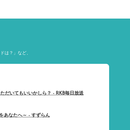
ードは？」など、
ただいてもいいかしら？ - RKB毎日放送
～花束をあなたへ～ - すずらん