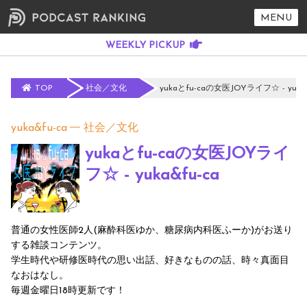
MENU
TOP
社会／文化
yukaとfu-caの女医JOYライフ☆ - yuka&
yuka&fu-ca
社会／文化
yukaとfu-caの女医JOYライ
フ☆ - yuka&fu-ca
普通の女性医師2人(麻酔科医ゆか、糖尿病内科医ふーか)がお送り
する雑談コンテンツ。
学生時代や研修医時代の思い出話、好きなものの話、時々真面目
なおはなし。
毎週金曜日18時更新です！