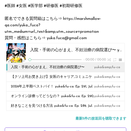
#医師 #女医 #医学部 #研修医 #初期研修医
匿名でできる質問箱はこちら⇒ https://marshmallow-
qa.com/yuka_fuca?
utm_medium=url_text&amp;utm_source=promotion
質問・感想はこちら⇒ yuka.fuca@gmail.com
入院・手術の心がまえ、不妊治療の病院選び〜 yuka&fu-ca. Ep. 293, Jul. 2026
-
00:00
/
00:00
入院・手術の心がまえ、不妊治療の病院選び〜
yuka&amp;fu-ca
yuka&fu-ca. Ep. 293, Jul. 2026
【クソ上司お焚き上げ】女医のキャリア,コミュニケ
yuka&amp;fu-ca
ーションのお悩み相談室〜yuka&fu-ca. Ep. 292, Jul.
2026年上半期ベストバイ！ yuka&fu-ca. Ep. 291, Jul.
yuka&amp;fu-ca
2026
2026
オンライン診療ってどうなの？ yuka&fu-ca. Ep. 290,
yuka&amp;fu-ca
Jul. 2026
好きなことを見つける方法 yuka&fu-ca. Ep. 289, Jul.
yuka&amp;fu-ca
2026
最新5件の放送回を聴取できます