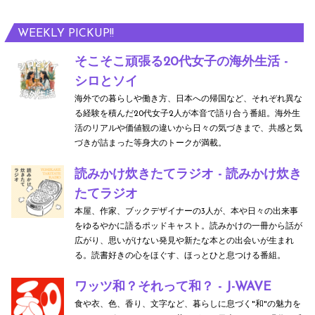
WEEKLY PICKUP!!
そこそこ頑張る20代女子の海外生活 -
シロとソイ
海外での暮らしや働き方、日本への帰国など、それぞれ異な
る経験を積んだ20代女子2人が本音で語り合う番組。海外生
活のリアルや価値観の違いから日々の気づきまで、共感と気
づきが詰まった等身大のトークが満載。
読みかけ炊きたてラジオ - 読みかけ炊き
たてラジオ
本屋、作家、ブックデザイナーの3人が、本や日々の出来事
をゆるやかに語るポッドキャスト。読みかけの一冊から話が
広がり、思いがけない発見や新たな本との出会いが生まれ
る。読書好きの心をほぐす、ほっとひと息つける番組。
ワッツ和？それって和？ - J-WAVE
食や衣、色、香り、文字など、暮らしに息づく"和"の魅力を