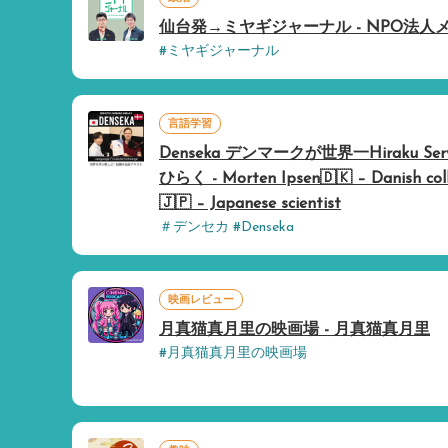
仙台発→ミヤギジャーナル - NPO法人
#ミヤギジャーナル
言語学習
Denseka デンマークが世界一Hiraku Serv
ひらく - Morten Ipsen🇩🇰 – Danish col
🇯🇵 – Japanese scientist
＃デンセカ #Denseka
映画レビュー
月真猫真月里の映画場 - 月真猫真月里
#月真猫真月里の映画場