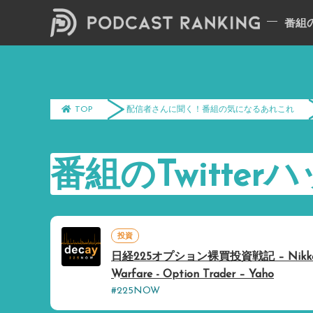
TOP
配信者さんに聞く！番組の気になるあれこれ
番組のTwitt
投資
日経225オプション裸買投資戦記 – Nikkei 2
Warfare - Option Trader – Yaho
#225NOW