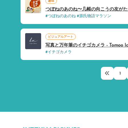
趣味
つぼねのあのね〜几帳の向こうの友がたり
#つぼねのあのね #源氏物語マラソン
ビジュアルアート
写真と万年筆のイチゴカメラ - Tomoo Ich
#イチゴカメラ
1