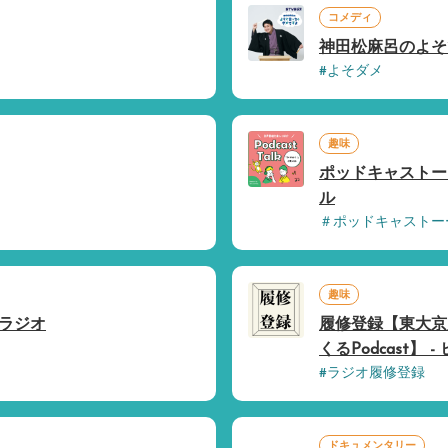
コメディ
神田松麻呂のよそで言
#よそダメ
趣味
ポッドキャストー
ル
＃ポッドキャストー
趣味
KKラジオ
履修登録【東大京
くるPodcast】 
#ラジオ履修登録
ドキュメンタリー