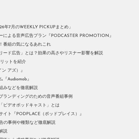
年7月のWEEKLY PICKUPまとめ」
よる音声広告プラン『PODCASTER PROMOTION』
！番組の気になるあれこれ
リード広告」とは？効果の高さやリスナー影響を解説
やメリットを紹介
イン アズ）』
Audiomob』
組みなどを徹底解説
ブランディングのための音声番組事例
「ビデオポッドキャスト」とは
イト『PODPLACE（ポッドプレイス）』
広告の事例や種類など徹底解説
解説