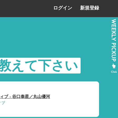
ログイン
新規登録
ば教えて下さい
ィブ - 谷口泰星／丸山優河
ィブ