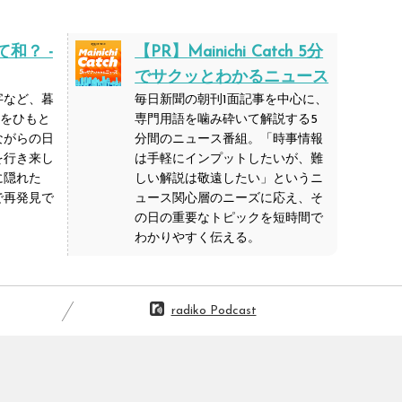
和？ -
【PR】
Mainichi Catch 5分
でサクッとわかるニュース
字など、暮
毎日新聞の朝刊1面記事を中心に、
力をひもと
専門用語を噛み砕いて解説する5
ながらの日
分間のニュース番組。「時事情報
を行き来し
は手軽にインプットしたいが、難
に隠れた
しい解説は敬遠したい」というニ
で再発見で
ュース関心層のニーズに応え、そ
の日の重要なトピックを短時間で
わかりやすく伝える。
「過去のWEEKLY PICKUP!!」はこちら
radiko Podcast