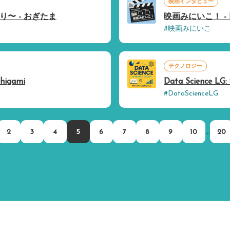
映画インタビュー
〜 - おぎたま
映画みにいこ！ - 
#映画みにいこ
テクノロジー
igami
Data Science
#DataScienceLG
...
2
3
4
5
6
7
8
9
10
20