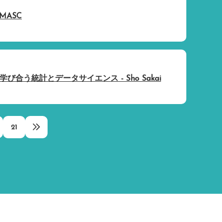
MASC
 LG: 学び合う統計とデータサイエンス - Sho Sakai
21