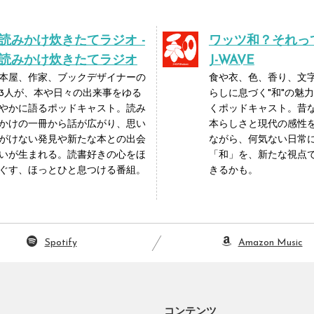
読みかけ炊きたてラジオ -
ワッツ和？それって
読みかけ炊きたてラジオ
J-WAVE
本屋、作家、ブックデザイナーの
食や衣、色、香り、文
3人が、本や日々の出来事をゆる
らしに息づく"和"の魅
やかに語るポッドキャスト。読み
くポッドキャスト。昔
かけの一冊から話が広がり、思い
本らしさと現代の感性
がけない発見や新たな本との出会
ながら、何気ない日常
いが生まれる。読書好きの心をほ
「和」を、新たな視点
ぐす、ほっとひと息つける番組。
きるかも。
Spotify
Amazon Music
コンテンツ