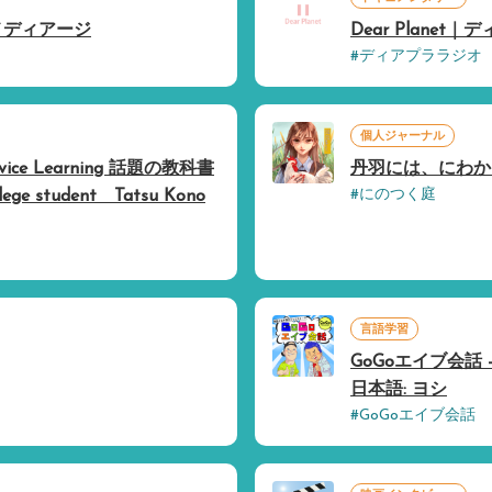
メディアージ
Dear Planet
#ディアプララジオ
個人ジャーナル
ice Learning 話題の教科書
丹羽には、にわかに
#にのつく庭
lege student Tatsu Kono
言語学習
GoGoエイブ会話
日本語: ヨシ
#GoGoエイブ会話