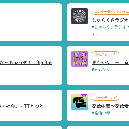
エンターテインメント
しゃらくさラジオ 
#しゃらくさラジオ
ぇ。
個人ジャーナル
ゃうぞ！ - Big Bat
まもかん ー上京
#まもかん
マーケティング
社会。 - TTとゆと
発信中毒〜発信者
#発信中毒