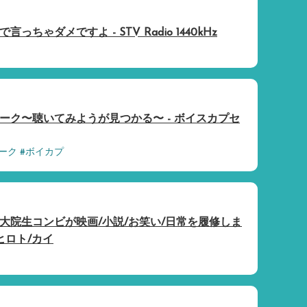
っちゃダメですよ - STV Radio 1440kHz
ーク〜聴いてみようが見つかる〜 - ボイスカプセ
ーク #ボイカプ
大院生コンビが映画/小説/お笑い/日常を履修しま
- ヒロト/カイ