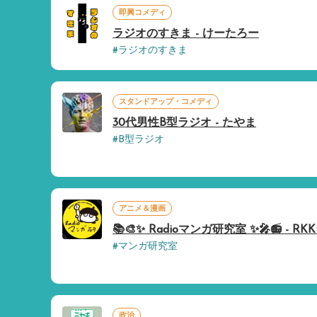
即興コメディ
ラジオのすきま - けーたろー
#ラジオのすきま
スタンドアップ・コメディ
30代男性B型ラジオ - たやま
#B型ラジオ
アニメ＆漫画
📚🎨✨ Radioマンガ研究室 ✨🎤📻 - R
#マンガ研究室
政治