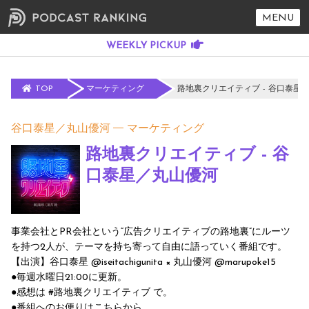
MENU
TOP
マーケティング
路地裏クリエイティブ - 谷口泰星
谷口泰星／丸山優河
マーケティング
路地裏クリエイティブ - 谷
口泰星／丸山優河
事業会社とPR会社という“広告クリエイティブの路地裏”にルーツ
を持つ2人が、テーマを持ち寄って自由に語っていく番組です。
【出演】谷口泰星 @iseitachigunita × 丸山優河 @marupoke15
●毎週水曜日21:00に更新。
●感想は #路地裏クリエイティブ で。
●番組へのお便りはこちらから。