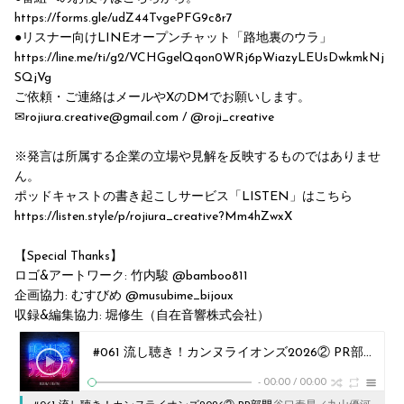
https://forms.gle/udZ44TvgePFG9c8r7
●リスナー向けLINEオープンチャット「路地裏のウラ」
https://line.me/ti/g2/VCHGgelQqon0WRj6pWiazyLEUsDwkmkNj
SQjVg
ご依頼・ご連絡はメールやXのDMでお願いします。
✉rojiura.creative@gmail.com / @roji_creative
※発言は所属する企業の立場や見解を反映するものではありませ
ん。
ポッドキャストの書き起こしサービス「LISTEN」はこちら
https://listen.style/p/rojiura_creative?Mm4hZwxX
【Special Thanks】
ロゴ&アートワーク: 竹内駿 @bamboo811
企画協力: むすびめ @musubime_bijoux
収録&編集協力: 堀修生（自在音響株式会社）
#061 流し聴き！カンヌライオンズ2026② PR部門 Silver
-
00:00
/
00:00