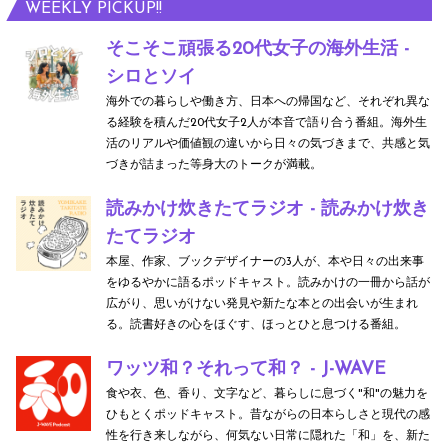
WEEKLY PICKUP!!
そこそこ頑張る20代女子の海外生活 -
シロとソイ
海外での暮らしや働き方、日本への帰国など、それぞれ異な
る経験を積んだ20代女子2人が本音で語り合う番組。海外生
活のリアルや価値観の違いから日々の気づきまで、共感と気
づきが詰まった等身大のトークが満載。
読みかけ炊きたてラジオ - 読みかけ炊き
たてラジオ
本屋、作家、ブックデザイナーの3人が、本や日々の出来事
をゆるやかに語るポッドキャスト。読みかけの一冊から話が
広がり、思いがけない発見や新たな本との出会いが生まれ
る。読書好きの心をほぐす、ほっとひと息つける番組。
ワッツ和？それって和？ - J-WAVE
食や衣、色、香り、文字など、暮らしに息づく"和"の魅力を
ひもとくポッドキャスト。昔ながらの日本らしさと現代の感
性を行き来しながら、何気ない日常に隠れた「和」を、新た