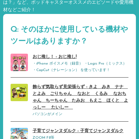
は？」など、
ポッドキャスターオススメのエピソードや愛用機
材などご紹介！
Q: そのほかに使用している機材や
ツールはありますか？
おじ推し！ - おじ推し!
・iPhone ボイスメモ（録音） ・Logic Pro（ミックス）
・CapCut（ナレーション） を使っています！
飾らず気取らず見栄張らず - きよ みき ナナ
とよみ ごりちゃん なおと くるみ なおち
ゃん ちーちゃん たみお もえこ ほくと よ
っしー たいしー
パソコンがメイン
子育てジャンヌダルク - 子育てジャンヌダルク
ZOOM F8等