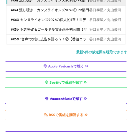
#061 流し聴き！カンヌライオンズ2026② PR部門
谷口泰星／丸山優河
Silver
#061 流し聴き！カンヌライオンズ2026① PR部門
谷口泰星／丸山優河
Grand Prix〜Gold
#060 カンヌライオンズ2026の個人的5選！世界
谷口泰星／丸山優河
の企画事例クイズ
#059 予選突破＆ゴールド受賞企画を初公開【ヤ
谷口泰星／丸山優河
ング・クリエイティブ・アジェンダ】
#058 "音声"の推し広告を語ろう！②【番組コラ
谷口泰星／丸山優河
ボ: アドバタラヂオ】
最新5件の放送回を聴取できます
Apple Podcastsで聴く
Spotifyで番組を探す
AmazonMusicで探す
RSSで番組を購読する