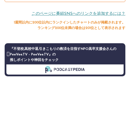
このページに番組SNSへのリンクを追加するには？
1週間以内に200位以内にランクインしたチャートのみが掲載されます。
ランキング200位未満の場合は201位として表示されます
『不登校,高校中退,引きこもりの救済を目指すNPO高卒支援会さんの
PeeVee.TV - PeeVee.TV』の
推しポイントや神回をチェック