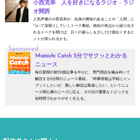
小西克幸 人を好きになるラジオ - ラジ
オ関西
人気声優の小西克幸が、自身の興味のあることや「人間」に
ついて深堀りしていくトーク番組。独自の視点から繰り出さ
れるトークを聞けば、日々の暮らしを少しだけ面白くするヒ
ントが得られるかも。
Sponsored
Mainichi Catch 5分でサクッとわかる
ニュース
毎日新聞の朝刊1面記事を中心に、専門用語を噛み砕いて
解説する5分間のニュース番組。「時事情報は手軽にイン
プットしたいが、難しい解説は敬遠したい」というニュ
ース関心層のニーズに応え、その日の重要なトピックを
短時間でわかりやすく伝える。