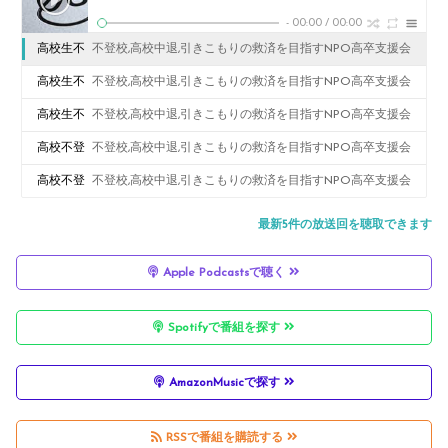
-
00:00
/
00:00
高校生不
不登校,高校中退,引きこもりの救済を目指すNPO高卒支援会
登校克服
高校生不
不登校,高校中退,引きこもりの救済を目指すNPO高卒支援会
相談東京
登校克服
高校生不
不登校,高校中退,引きこもりの救済を目指すNPO高卒支援会
都NPO高
相談東京
登校克服
高校不登
不登校,高校中退,引きこもりの救済を目指すNPO高卒支援会
卒支援会
都NPO高
相談東京
校相談東
高校不登
不登校,高校中退,引きこもりの救済を目指すNPO高卒支援会
高校生不
卒支援会
都NPO高
京都NPO
校相談東
最新5件の放送回を聴取できます
登校克服
高校生不
卒支援会
法人高卒
京都NPO
相談高校
Apple Podcastsで聴く
登校克服
高校生不
支援会不
法人高卒
不登校相
相談高校
登校克服
登校高校
支援会不
Spotifyで番組を探す
談対応高
不登校相
相談高校
生対応
登校高校
校生グル
談対応高
不登校相
生対応
AmazonMusicで探す
ープ3
校生グル
談対応高
ープ②
校生
RSSで番組を購読する