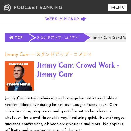
MENU
TOP
スタンドアップ・コメディ
Jimmy Carr: Crowd Work
Jimmy Carr
スタンドアップ・コメディ
Jimmy Carr: Crowd Work -
Jimmy Carr
Jimmy Car invites audiences to challenge him with their boldest
heckles. Filmed live during his sell-out Laughs Funny tour, Carr
unleashes sharp responses and quick-fire wit as he takes on
whatever the crowd throws his way. Featuring quick-fire exchanges,
audience confessions, offbeat observations and more. No topic is
off limits and every seat is part of the act.