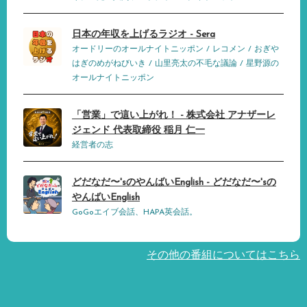
日本の年収を上げるラジオ - Sera
オードリーのオールナイトニッポン / レコメン / おぎや
はぎのめがねびいき / 山里亮太の不毛な議論 / 星野源の
オールナイトニッポン
「営業」で這い上がれ！ - 株式会社 アナザーレ
ジェンド 代表取締役 稲月 仁一
経営者の志
どだなだ〜'sのやんばいEnglish - どだなだ〜'sの
やんばいEnglish
GoGoエイブ会話、HAPA英会話。
その他の番組についてはこちら