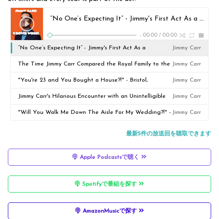
“No One’s Expecting It” - Jimmy's First Act As a Politician - Ghent, Belgium
-
00:00
/
00:00
“No One’s Expecting It” - Jimmy's First Act As a
Jimmy Carr
Politician - Ghent, Belgium
The Time Jimmy Carr Compared the Royal Family to the
Jimmy Carr
Kardashians - Seattle, Washington State
"You're 23 and You Bought a House?!" - Bristol,
Jimmy Carr
England
Jimmy Carr's Hilarious Encounter with an Unintelligible
Jimmy Carr
Heckler! - Clacton, England
"Will You Walk Me Down The Aisle For My Wedding?!" -
Jimmy Carr
Basingstoke, England
最新5件の放送回を聴取できます
Apple Podcastsで聴く
Spotifyで番組を探す
AmazonMusicで探す