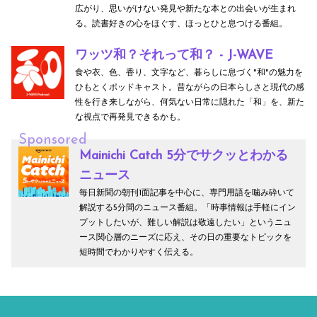
広がり、思いがけない発見や新たな本との出会いが生まれ
る。読書好きの心をほぐす、ほっとひと息つける番組。
ワッツ和？それって和？ - J-WAVE
食や衣、色、香り、文字など、暮らしに息づく"和"の魅力を
ひもとくポッドキャスト。昔ながらの日本らしさと現代の感
性を行き来しながら、何気ない日常に隠れた「和」を、新た
な視点で再発見できるかも。
Sponsored
Mainichi Catch 5分でサクッとわかる
ニュース
毎日新聞の朝刊1面記事を中心に、専門用語を噛み砕いて
解説する5分間のニュース番組。「時事情報は手軽にイン
プットしたいが、難しい解説は敬遠したい」というニュ
ース関心層のニーズに応え、その日の重要なトピックを
短時間でわかりやすく伝える。