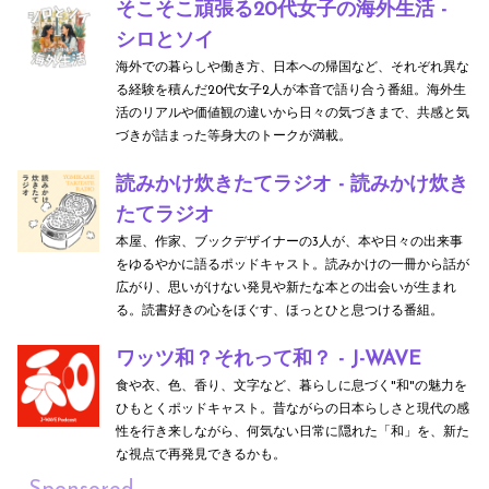
そこそこ頑張る20代女子の海外生活 -
シロとソイ
海外での暮らしや働き方、日本への帰国など、それぞれ異な
る経験を積んだ20代女子2人が本音で語り合う番組。海外生
活のリアルや価値観の違いから日々の気づきまで、共感と気
づきが詰まった等身大のトークが満載。
読みかけ炊きたてラジオ - 読みかけ炊き
たてラジオ
本屋、作家、ブックデザイナーの3人が、本や日々の出来事
をゆるやかに語るポッドキャスト。読みかけの一冊から話が
広がり、思いがけない発見や新たな本との出会いが生まれ
る。読書好きの心をほぐす、ほっとひと息つける番組。
ワッツ和？それって和？ - J-WAVE
食や衣、色、香り、文字など、暮らしに息づく"和"の魅力を
ひもとくポッドキャスト。昔ながらの日本らしさと現代の感
性を行き来しながら、何気ない日常に隠れた「和」を、新た
な視点で再発見できるかも。