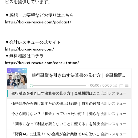
ビスを提供しています。
▼感想・ご要望などお便りはこちら
https://kaikei-rescue.com/podcast/
▼会計レスキュー公式サイト
⁠https://kaikei-rescue.com/⁠
▼無料相談はコチラ
⁠https://kaikei-rescue.com/consultation/
銀行融資を引き出す決算書の見せ方｜金融機関はここを見ている『ポイントと事前準備』
-
00:00
/
00:00
銀行融資を引き出す決算書の見せ方｜金融機関はここ
会計レスキュー
を見ている『ポイントと事前準備』
価格競争から抜け出すための値上げ戦略｜自社の付加
会計レスキュー
価値を伝える交渉ステップ
今さら聞けない？「損金」っていったい何？｜知らな
会計レスキュー
いと損する税務の基本
「期末になって利益が残らないことに慌てる」を解決
会計レスキュー
する製造業の原価計算入門
「野良AI」に注意！中小企業が会計業務でAIを使いこ
会計レスキュー