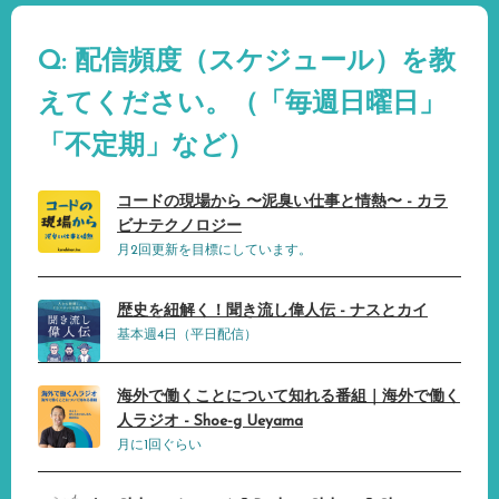
Q: 配信頻度（スケジュール）を教
えてください。（「毎週日曜日」
「不定期」など）
コードの現場から 〜泥臭い仕事と情熱〜 - カラ
ビナテクノロジー
月2回更新を目標にしています。
歴史を紐解く！聞き流し偉人伝 - ナスとカイ
基本週4日（平日配信）
海外で働くことについて知れる番組｜海外で働く
人ラジオ - Shoe-g Ueyama
月に1回ぐらい