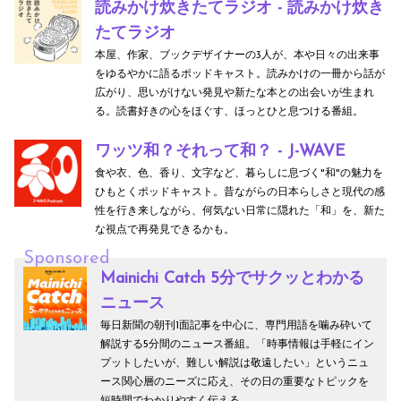
読みかけ炊きたてラジオ - 読みかけ炊き
たてラジオ
本屋、作家、ブックデザイナーの3人が、本や日々の出来事
をゆるやかに語るポッドキャスト。読みかけの一冊から話が
広がり、思いがけない発見や新たな本との出会いが生まれ
る。読書好きの心をほぐす、ほっとひと息つける番組。
ワッツ和？それって和？ - J-WAVE
食や衣、色、香り、文字など、暮らしに息づく"和"の魅力を
ひもとくポッドキャスト。昔ながらの日本らしさと現代の感
性を行き来しながら、何気ない日常に隠れた「和」を、新た
な視点で再発見できるかも。
Sponsored
Mainichi Catch 5分でサクッとわかる
ニュース
毎日新聞の朝刊1面記事を中心に、専門用語を噛み砕いて
解説する5分間のニュース番組。「時事情報は手軽にイン
プットしたいが、難しい解説は敬遠したい」というニュ
ース関心層のニーズに応え、その日の重要なトピックを