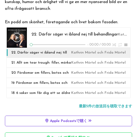
kunskap, humor och ärlighet vill vi ge en mer nyanserad bild av en
ofta ifrågasatt bransch.
En podd om skönhet, företagande och livet bakom fasaden.
22. Därför säger vi ibland nej till behandlingar
Kathrin Mörtel och Frida Mörtel
-
00:00
/
00:00
22. Därför säger vi ibland nej till
Kathrin Mörtel och Frida Mörtel
behandlingar
21. Allt om tear trough: filler, mörka
Kathrin Mörtel och Frida Mörtel
ringar och trötta ögon
20. Fördomar om fillers, botox och
Kathrin Mörtel och Frida Mörtel
skönhetsbranschen del 2
19. Fördomar om fillers, botox och
Kathrin Mörtel och Frida Mörtel
skönhetsbranschen
18. 6 saker som får dig att se äldre
Kathrin Mörtel och Frida Mörtel
ut – och hur du behandlar dem
最新5件の放送回を聴取できます
Apple Podcastsで聴く