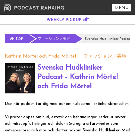
MENU
TOP
ファッション／美容
Svenska Hudkliniker Podcast -
Kathrin Mörtel och Frida Mörtel
ファッション／美容
Svenska Hudkliniker
Podcast - Kathrin Mörtel
och Frida Mörtel
Den här podden tar dig med bakom kulisserna i skönhetsbranschen.
Vi pratar öppet om hud, estetik och behandlingar, reder ut myter
och missuppfattningar och delar våra egna erfarenheter som
entreprenörer och mor och dotter bakom Svenska Hudkliniker. Med