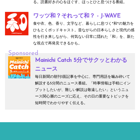
る。読書好きの心をほぐす、ほっとひと息つける番組。
ワッツ和？それって和？ - J-WAVE
食や衣、色、香り、文字など、暮らしに息づく"和"の魅力を
ひもとくポッドキャスト。昔ながらの日本らしさと現代の感
性を行き来しながら、何気ない日常に隠れた「和」を、新た
な視点で再発見できるかも。
Sponsored
Mainichi Catch 5分でサクッとわかる
ニュース
毎日新聞の朝刊1面記事を中心に、専門用語を噛み砕いて
解説する5分間のニュース番組。「時事情報は手軽にイン
プットしたいが、難しい解説は敬遠したい」というニュ
ース関心層のニーズに応え、その日の重要なトピックを
短時間でわかりやすく伝える。