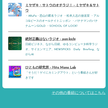
ミヤザキ・サトウのオチラジ！ - ミヤザキ＆サト
ウ
・ARuFa・恐山の匿名ラジオ ・松本人志の放送室 ・アル
コ&ピースのオールナイトニッポン ・バナナマンのバナ
ナムーンGOLD ・SCHOOL OF LOCK!
絶対正義はないラジオ - pon-kichi
日経ビジネス、ながら日経、ゆるコンピュータ科学ラジ
オ、サイエンマニア、NEWSPICKS Daily Briefing、な
がらAI
ひともの研究所 - Hito Mono Lab
「そうだ！ゲイにカミングアウト」という番組さんが好
きです
その他の番組についてはこちら