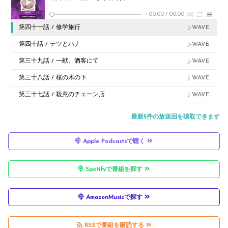
-
00:00
/
00:00
第四十一話 / 修学旅行
J-WAVE
第四十話 / テツとハナ
J-WAVE
第三十九話 / 一献、酒客にて
J-WAVE
第三十八話 / 桜の木の下
J-WAVE
第三十七話 / 殺意のチェーン店
J-WAVE
最新5件の放送回を聴取できます
Apple Podcastsで聴く
Spotifyで番組を探す
AmazonMusicで探す
RSSで番組を購読する