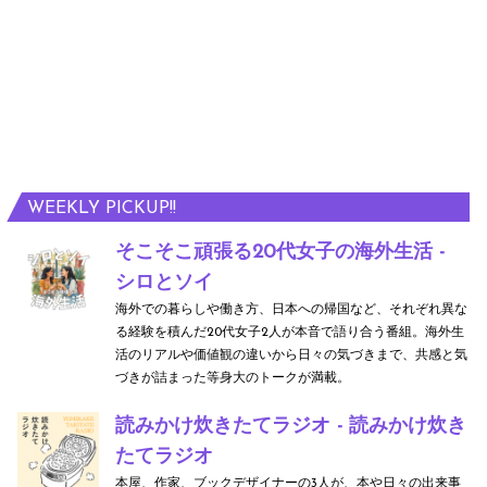
WEEKLY PICKUP!!
そこそこ頑張る20代女子の海外生活 -
シロとソイ
海外での暮らしや働き方、日本への帰国など、それぞれ異な
る経験を積んだ20代女子2人が本音で語り合う番組。海外生
活のリアルや価値観の違いから日々の気づきまで、共感と気
づきが詰まった等身大のトークが満載。
読みかけ炊きたてラジオ - 読みかけ炊き
たてラジオ
本屋、作家、ブックデザイナーの3人が、本や日々の出来事