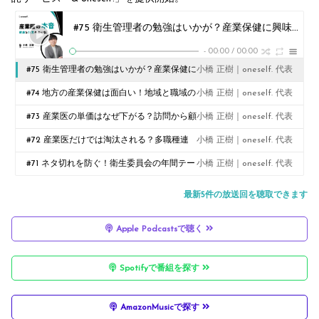
#75 衛生管理者の勉強はいかが？産業保健に興味がある医療職の方へ
-
00:00
/
00:00
#75 衛生管理者の勉強はいかが？産業保健に
小橋 正樹｜oneself. 代表
興味がある医療職の方へ
#74 地方の産業保健は面白い！地域と職域の
小橋 正樹｜oneself. 代表
あいだで「愛」を叫ぶ
#73 産業医の単価はなぜ下がる？訪問から顧
小橋 正樹｜oneself. 代表
問へのシフトチェンジ
#72 産業医だけでは淘汰される？多職種連
小橋 正樹｜oneself. 代表
携に潜むリアルな危機感
#71 ネタ切れを防ぐ！衛生委員会の年間テー
小橋 正樹｜oneself. 代表
マ例（10〜3月編）
最新5件の放送回を聴取できます
Apple Podcastsで聴く
Spotifyで番組を探す
AmazonMusicで探す