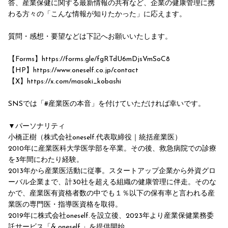
答、産業保健に関する最新情報の共有など、企業の健康管理に携
わる方々の「こんな情報が知りたかった」に応えます。
質問・感想・要望などは下記へお願いいたします。
【Forms】https://forms.gle/fgRTdU6mDjsVmSoC8
【HP】https://www.oneself.co.jp/contact
【X】https://x.com/masaki_kobashi
SNSでは「#産業医の本音」を付けていただければ幸いです。
▼パーソナリティ
小橋正樹（株式会社oneself.代表取締役｜統括産業医）
2010年に産業医科大学医学部を卒業。その後、救急病院での診療
を3年間にわたり経験。
2013年から産業医活動に従事。スタートアップ企業から外資グロ
ーバル企業まで、計30社を超える組織の健康管理に伴走。そのな
かで、産業医有資格者数の中でも１％以下の保有率と言われる産
業医の専門医・指導医資格を取得。
2019年に株式会社oneself.を設立後、2023年より産業保健業務委
託サービス「& oneself.」を提供開始。