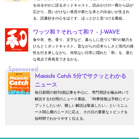
をゆるやかに語るポッドキャスト。読みかけの一冊から話が
広がり、思いがけない発見や新たな本との出会いが生まれ
る。読書好きの心をほぐす、ほっとひと息つける番組。
ワッツ和？それって和？ - J-WAVE
食や衣、色、香り、文字など、暮らしに息づく"和"の魅力を
ひもとくポッドキャスト。昔ながらの日本らしさと現代の感
性を行き来しながら、何気ない日常に隠れた「和」を、新た
な視点で再発見できるかも。
Sponsored
Mainichi Catch 5分でサクッとわかる
ニュース
毎日新聞の朝刊1面記事を中心に、専門用語を噛み砕いて
解説する5分間のニュース番組。「時事情報は手軽にイン
プットしたいが、難しい解説は敬遠したい」というニュ
ース関心層のニーズに応え、その日の重要なトピックを
短時間でわかりやすく伝える。