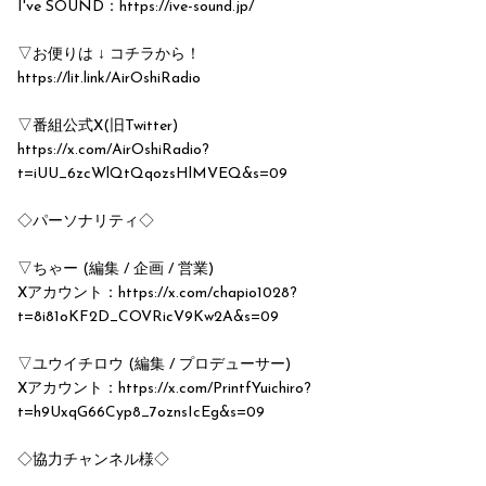
I've SOUND：https://ive-sound.jp/
▽お便りは ↓ コチラから！
https://lit.link/AirOshiRadio
▽番組公式X(旧Twitter)
https://x.com/AirOshiRadio?
t=iUU_6zcWlQtQqozsHlMVEQ&s=09
◇パーソナリティ◇
▽ちゃー (編集 / 企画 / 営業)
Xアカウント：https://x.com/chapio1028?
t=8i81oKF2D_COVRicV9Kw2A&s=09
▽ユウイチロウ (編集 / プロデューサー)
Xアカウント：https://x.com/PrintfYuichiro?
t=h9UxqG66Cyp8_7oznsIcEg&s=09
◇協力チャンネル様◇