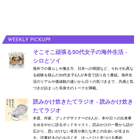
WEEKLY PICKUP!!
そこそこ頑張る20代女子の海外生活 -
シロとソイ
海外での暮らしや働き方、日本への帰国など、それぞれ異な
る経験を積んだ20代女子2人が本音で語り合う番組。海外生
活のリアルや価値観の違いから日々の気づきまで、共感と気
づきが詰まった等身大のトークが満載。
読みかけ炊きたてラジオ - 読みかけ炊き
たてラジオ
本屋、作家、ブックデザイナーの3人が、本や日々の出来事
をゆるやかに語るポッドキャスト。読みかけの一冊から話が
広がり、思いがけない発見や新たな本との出会いが生まれ
る。読書好きの心をほぐす、ほっとひと息つける番組。