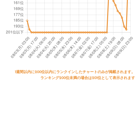
1週間以内に200位以内にランクインしたチャートのみが掲載されます。
ランキング200位未満の場合は201位として表示されます