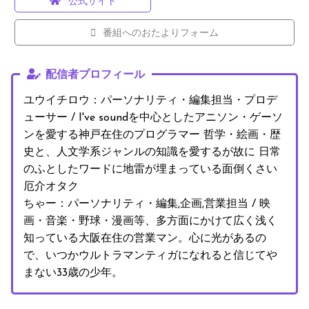
公式サイト
番組へのおたよりフォーム
配信者プロフィール
ユウイチロウ：パーソナリティ・編集担当・プロデ
ューサー / I've soundを中心としたアニソン・ゲーソ
ンを愛する神戸在住のプログラマー 哲学・絵画・歴
史と、人文学系ジャンルの知識を愛するが故に 日常
のふとしたワードに地雷が埋まっている面倒くさい
厄介オタク
ちゃー：パーソナリティ・編集,企画,営業担当 / 映
画・音楽・野球・漫画等、多方面にかけて広く浅く
知っている大阪在住の営業マン。心に光があるの
で、いつかウルトラマンティガになれると信じてや
まない33歳の少年。