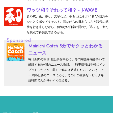
ワッツ和？それって和？ - J-WAVE
食や衣、色、香り、文字など、暮らしに息づく"和"の魅力を
ひもとくポッドキャスト。昔ながらの日本らしさと現代の感
性を行き来しながら、何気ない日常に隠れた「和」を、新た
な視点で再発見できるかも。
Sponsored
Mainichi Catch 5分でサクッとわかる
ニュース
毎日新聞の朝刊1面記事を中心に、専門用語を噛み砕いて
解説する5分間のニュース番組。「時事情報は手軽にイン
プットしたいが、難しい解説は敬遠したい」というニュ
ース関心層のニーズに応え、その日の重要なトピックを
短時間でわかりやすく伝える。