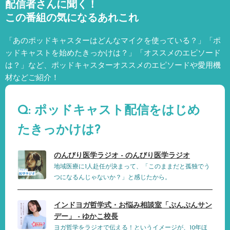
配信者さんに聞く！
この番組の気になるあれこれ
「あのポッドキャスターはどんなマイクを使っている？」「ポ
ッドキャストを始めたきっかけは？」「オススメのエピソード
は？」など、
ポッドキャスターオススメのエピソードや愛用機
材などご紹介！
Q: ポッドキャスト配信をはじめ
たきっかけは?
のんびり医学ラジオ - のんびり医学ラジオ
地域医療に1人赴任が決まって、「このままだと孤独でう
つになるんじゃないか？」と感じたから。
インドヨガ哲学式・お悩み相談室「ぷんぷんサン
デー」 - ゆかこ校長
ヨガ哲学をラジオで伝える！というイメージが、10年ほ