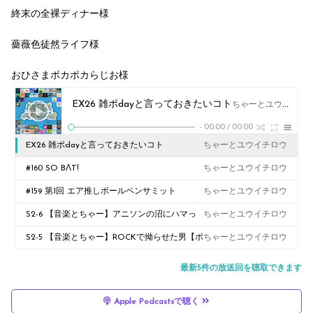
終末の全裸ディナー様
薔薇色徒然ライフ様
おひさまポカポカらじお様
EX26 雑ポdayと言っておきたいコト
ちゃーとユウイチロウ
-
00:00
/
00:00
EX26 雑ポdayと言っておきたいコト
ちゃーとユウイチロウ
#160 SO BΛT!
ちゃーとユウイチロウ
#159 第1回 エア推しボールペンサミット
ちゃーとユウイチロウ
S2-6 【音楽とちゃー】アニソンの沼にハマっ
ちゃーとユウイチロウ
た男【ポッキャトークテーマ】
S2-5 【音楽とちゃー】ROCKで拗らせた男【ポ
ちゃーとユウイチロウ
ッキャトークテーマ】
最新5件の放送回を聴取できます
Apple Podcastsで聴く