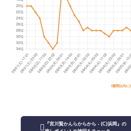
1週間以内に
『宮川賢かんらからから - (C)浜岡』の