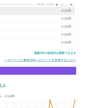
-
00:00
/
00:00
(C)浜岡
(C)浜岡
(C)浜岡
(C)浜岡
(C)浜岡
最新5件の放送回を聴取できます
このページに番組SNSへのリンクを追加するには？
見る