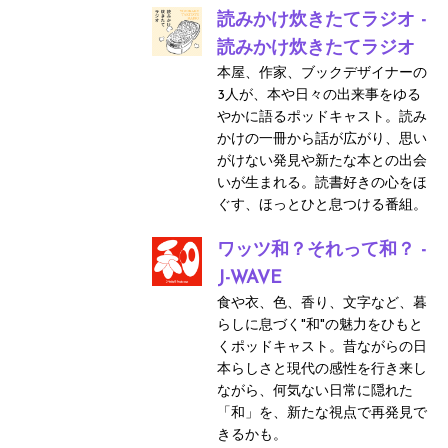
読みかけ炊きたてラジオ -
読みかけ炊きたてラジオ
本屋、作家、ブックデザイナーの
3人が、本や日々の出来事をゆる
やかに語るポッドキャスト。読み
かけの一冊から話が広がり、思い
がけない発見や新たな本との出会
いが生まれる。読書好きの心をほ
ぐす、ほっとひと息つける番組。
ワッツ和？それって和？ -
J-WAVE
食や衣、色、香り、文字など、暮
らしに息づく"和"の魅力をひもと
くポッドキャスト。昔ながらの日
本らしさと現代の感性を行き来し
ながら、何気ない日常に隠れた
「和」を、新たな視点で再発見で
きるかも。