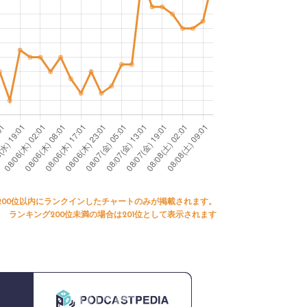
200位以内にランクインしたチャートのみが掲載されます。
ランキング200位未満の場合は201位として表示されます