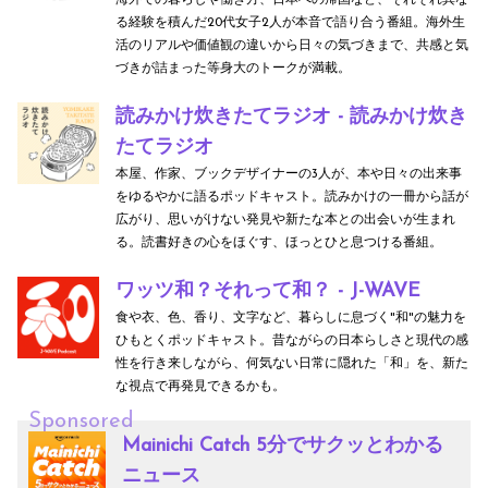
海外での暮らしや働き方、日本への帰国など、それぞれ異な
る経験を積んだ20代女子2人が本音で語り合う番組。海外生
活のリアルや価値観の違いから日々の気づきまで、共感と気
づきが詰まった等身大のトークが満載。
読みかけ炊きたてラジオ - 読みかけ炊き
たてラジオ
本屋、作家、ブックデザイナーの3人が、本や日々の出来事
をゆるやかに語るポッドキャスト。読みかけの一冊から話が
広がり、思いがけない発見や新たな本との出会いが生まれ
る。読書好きの心をほぐす、ほっとひと息つける番組。
ワッツ和？それって和？ - J-WAVE
食や衣、色、香り、文字など、暮らしに息づく"和"の魅力を
ひもとくポッドキャスト。昔ながらの日本らしさと現代の感
性を行き来しながら、何気ない日常に隠れた「和」を、新た
な視点で再発見できるかも。
Sponsored
Mainichi Catch 5分でサクッとわかる
ニュース