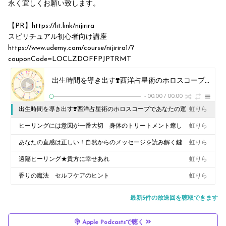
永く宜しくお願い致します。
【PR】https://lit.link/nijirira
スピリチュアル初心者向け講座
https://www.udemy.com/course/nijirira1/?
couponCode=LOCLZDOFFPJPTRMT
出生時間を導き出す❣️西洋占星術のホロスコープであなたの運命＆宿命が明らかになる!! 77
-
00:00
/
00:00
出生時間を導き出す❣️西洋占星術のホロスコープであなたの運
虹りら
命＆宿命が明らかになる!! 77
ヒーリングには意図が一番大切 身体のトリートメント癒し
虹りら
あなたの直感は正しい！自然からのメッセージを読み解く鍵
虹りら
遠隔ヒーリング★貴方に幸せあれ
虹りら
香りの魔法 セルフケアのヒント
虹りら
最新5件の放送回を聴取できます
Apple Podcastsで聴く