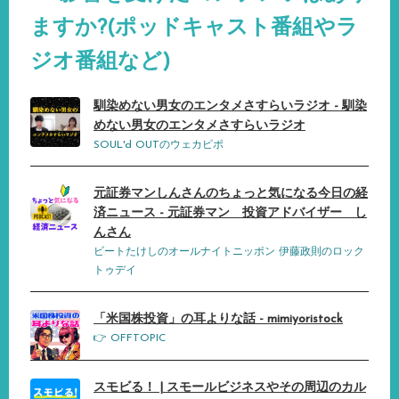
ますか?(ポッドキャスト番組やラ
ジオ番組など)
馴染めない男女のエンタメさすらいラジオ - 馴染
めない男女のエンタメさすらいラジオ
SOUL'd OUTのウェカピポ
元証券マンしんさんのちょっと気になる今日の経
済ニュース - 元証券マン 投資アドバイザー し
んさん
ビートたけしのオールナイトニッポン 伊藤政則のロック
トゥデイ
「米国株投資」の耳よりな話 - mimiyoristock
👉 OFFTOPIC
スモビる！ | スモールビジネスやその周辺のカル