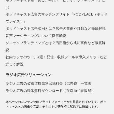
ポッドキャストも「見る」時代？「ビデオポッドキャスト」と
は
ポッドキャスト広告のマッチングサイト『PODPLACE（ポッド
プレイス）』
ポッドキャスト広告/CMとは？広告の事例や種類など徹底解説
音声マーケティングについて徹底解説
ソニックブランディングとは？活用術から成功事例など徹底解
説
社内ラジオのツール7選！配信・収録ツールや導入メリットなど
詳しく解説
ラジオ広告ソリューション
ラジオ広告の47都道府県別出稿料金（広告費）一覧表
ラジオ広告の媒体資料ダウンロード（在京局／在阪局）
本ページのコンテンツはプラットフォーマーから提供されています。ポッ
ドキャストの画像や音源、テキストの著作権は配信者に帰属します。