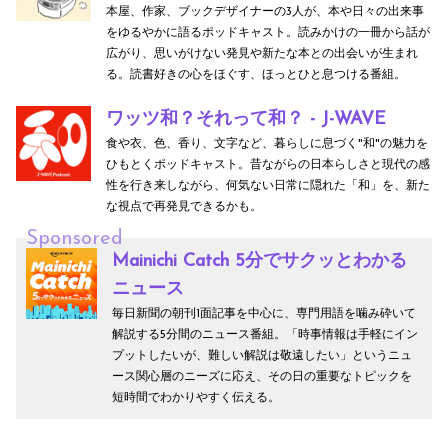
本屋、作家、ブックデザイナーの3人が、本や日々の出来事
をゆるやかに語るポッドキャスト。読みかけの一冊から話が
広がり、思いがけない発見や新たな本との出会いが生まれ
る。読書好きの心をほぐす、ほっとひと息つける番組。
ワッツ和？それって和？ - J-WAVE
食や衣、色、香り、文字など、暮らしに息づく"和"の魅力を
ひもとくポッドキャスト。昔ながらの日本らしさと現代の感
性を行き来しながら、何気ない日常に隠れた「和」を、新た
な視点で再発見できるかも。
Sponsored
Mainichi Catch 5分でサクッとわかる
ニュース
毎日新聞の朝刊1面記事を中心に、専門用語を噛み砕いて
解説する5分間のニュース番組。「時事情報は手軽にイン
プットしたいが、難しい解説は敬遠したい」というニュ
ース関心層のニーズに応え、その日の重要なトピックを
短時間でわかりやすく伝える。