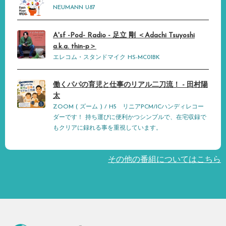
NEUMANN U87
A'sf -Pod- Radio - 足立 剛 ＜Adachi Tsuyoshi
a.k.a. thin-p＞
エレコム・スタンドマイク HS-MC01BK
働くパパの育児と仕事のリアル二刀流！ - 田村陽
太
ZOOM ( ズーム ) / H5 リニアPCM/ICハンディレコー
ダーです！ 持ち運びに便利かつシンプルで、在宅収録で
もクリアに録れる事を重視しています。
その他の番組についてはこちら