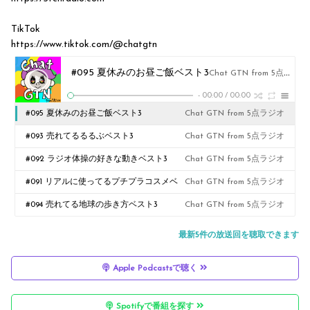
TikTok
https://www.tiktok.com/@chatgtn
#095 夏休みのお昼ご飯ベスト3
Chat GTN from 5点ラジオ
-
00:00
/
00:00
#095 夏休みのお昼ご飯ベスト3
Chat GTN from 5点ラジオ
#093 売れてるるるぶベスト3
Chat GTN from 5点ラジオ
#092 ラジオ体操の好きな動きベスト3
Chat GTN from 5点ラジオ
#091 リアルに使ってるプチプラコスメベ
Chat GTN from 5点ラジオ
スト3
#094 売れてる地球の歩き方ベスト3
Chat GTN from 5点ラジオ
最新5件の放送回を聴取できます
Apple Podcastsで聴く
Spotifyで番組を探す