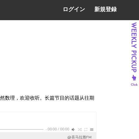
ログイン
新規登録
、自然数理，欢迎收听。长篇节目的话题从往期
-
00:00
/
00:00
@喜马拉雅FM