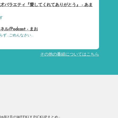
才バラエティ『愛してくれてありがとう』 - あま
す
/Podcast - まお
らず…ごめんなさい…
その他の番組についてはこちら
年7月のWEEKLY PICKUPまとめ」