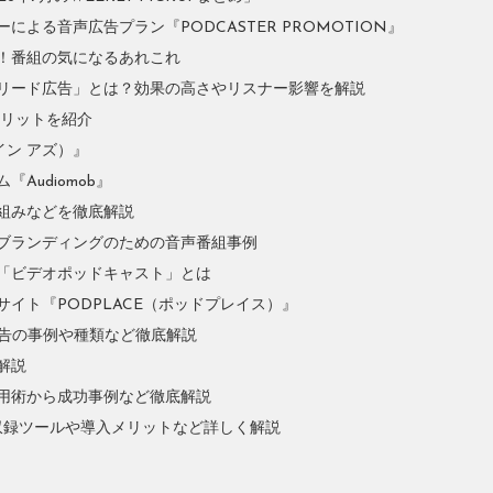
よる音声広告プラン『PODCASTER PROMOTION』
！番組の気になるあれこれ
リード広告」とは？効果の高さやリスナー影響を解説
やメリットを紹介
イン アズ）』
Audiomob』
組みなどを徹底解説
ブランディングのための音声番組事例
「ビデオポッドキャスト」とは
イト『PODPLACE（ポッドプレイス）』
広告の事例や種類など徹底解説
解説
用術から成功事例など徹底解説
収録ツールや導入メリットなど詳しく解説