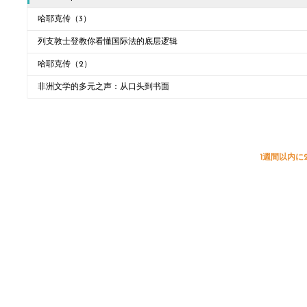
哈耶克传（3）
列支敦士登教你看懂国际法的底层逻辑
哈耶克传（2）
非洲文学的多元之声：从口头到书面
1週間以内に