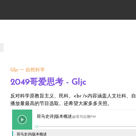
Gljc
自然科学
2049哥爱思考 - Gljc
反对科学原教旨主义、民科。<br />内容涵盖人文社科
播放量最高的节目选取。还希望大家多多关照。
荷马史诗|版本概述
@喜马拉雅FM
荷马史诗|版本概述