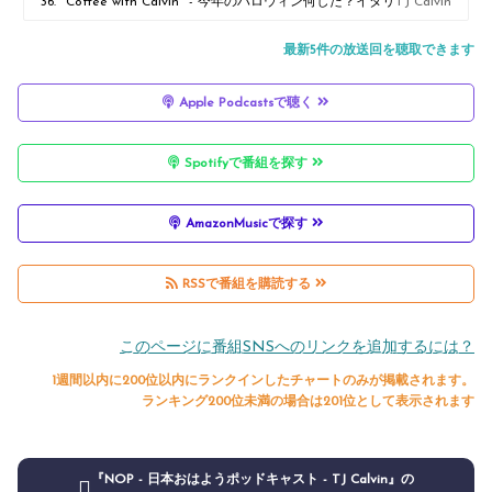
Metaverse, 中国の「996カルチャー」とは？
36. "Coffee with Calvin" - 今年のハロウィン何した？イタリ
TJ Calvin
アにある€1ハウス!? カルビン邸にある木のパワーラック! 他
最新5件の放送回を聴取できます
Apple Podcastsで聴く
Spotifyで番組を探す
AmazonMusicで探す
RSSで番組を購読する
このページに番組SNSへのリンクを追加するには？
1週間以内に200位以内にランクインしたチャートのみが掲載されます。
ランキング200位未満の場合は201位として表示されます
『NOP - 日本おはようポッドキャスト - TJ Calvin』の