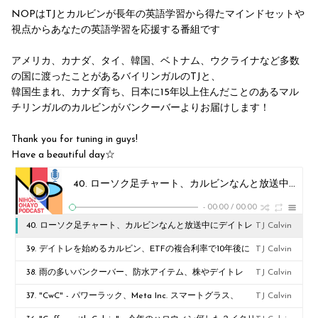
NOPはTJとカルビンが長年の英語学習から得たマインドセットや
視点からあなたの英語学習を応援する番組です
アメリカ、カナダ、タイ、韓国、ベトナム、ウクライナなど多数
の国に渡ったことがあるバイリンガルのTJと、
韓国生まれ、カナダ育ち、日本に15年以上住んだことのあるマル
チリンガルのカルビンがバンクーバーよりお届けします！
Thank you for tuning in guys!
Have a beautiful day☆
40. ローソク足チャート、カルビンなんと放送中にデイトレで$100儲けを確定（デモアカウントですw）!!
-
00:00
/
00:00
40. ローソク足チャート、カルビンなんと放送中にデイトレ
TJ Calvin
で$100儲けを確定（デモアカウントですw）!!
39. デイトレを始めるカルビン、ETFの複合利率で10年後に
TJ Calvin
資金が２倍!?
38. 雨の多いバンクーバー、防水アイテム、株やデイトレ
TJ Calvin
37. "CwC" - パワーラック、Meta Inc. スマートグラス、
TJ Calvin