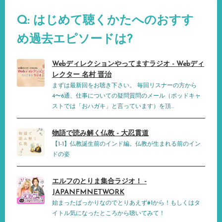
Q: はじめて聴くかたへのおすす
め過去エピソードは?
Webディレクションやってますラジオ - Webディ
レクター 名村 晋治
まずは最新回をお聴き下さい。 毎回リスナーの方から
4〜6通、仕事についての疑問質問のメール（ポッドキャ
ストでは「おハガキ」と言っています）を頂...
物語で読み解く仏教 - 大忍貫道
【1-1】仏教誕生前のインド編。仏教が生まれる前のイン
ドの姿
エルフのとりま集合ラジオ！ -
JAPANFMNETWORK
始まったばっかりなのでとりあえず#1から！もしくはタ
イトル気になったところから聴いてみて！