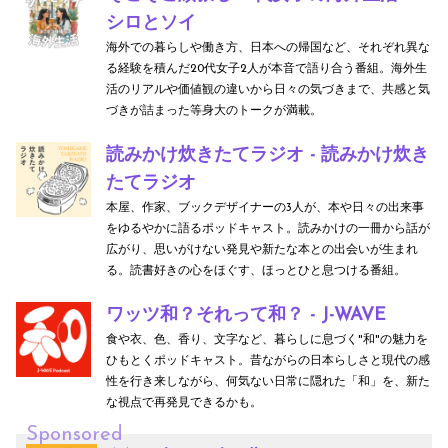
シロとソイ
海外での暮らしや働き方、日本への帰国など、それぞれ異な
る経験を積んだ20代女子2人が本音で語り合う番組。海外生
活のリアルや価値観の違いから日々の気づきまで、共感と気
づきが詰まった等身大のトークが満載。
読みかけ炊きたてラジオ - 読みかけ炊き
たてラジオ
本屋、作家、ブックデザイナーの3人が、本や日々の出来事
をゆるやかに語るポッドキャスト。読みかけの一冊から話が
広がり、思いがけない発見や新たな本との出会いが生まれ
る。読書好きの心をほぐす、ほっとひと息つける番組。
ワッツ和？それって和？ - J-WAVE
食や衣、色、香り、文字など、暮らしに息づく"和"の魅力を
ひもとくポッドキャスト。昔ながらの日本らしさと現代の感
性を行き来しながら、何気ない日常に隠れた「和」を、新た
な視点で再発見できるかも。
Sponsored