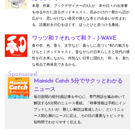
本屋、作家、ブックデザイナーの3人が、本や日々の出来事
をゆるやかに語るポッドキャスト。読みかけの一冊から話が
広がり、思いがけない発見や新たな本との出会いが生まれ
る。読書好きの心をほぐす、ほっとひと息つける番組。
ワッツ和？それって和？ - J-WAVE
食や衣、色、香り、文字など、暮らしに息づく"和"の魅力を
ひもとくポッドキャスト。昔ながらの日本らしさと現代の感
性を行き来しながら、何気ない日常に隠れた「和」を、新た
な視点で再発見できるかも。
Sponsored
Mainichi Catch 5分でサクッとわかる
ニュース
毎日新聞の朝刊1面記事を中心に、専門用語を噛み砕いて
解説する5分間のニュース番組。「時事情報は手軽にイン
プットしたいが、難しい解説は敬遠したい」というニュ
ース関心層のニーズに応え、その日の重要なトピックを
短時間でわかりやすく伝える。