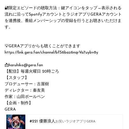
🔐限定エピソードの聴取方法：鍵アイコンをタップ→表示される
流れに沿ってSpotifyアカウントとラジオアプリGERAアカウント
を連携後、番組メンバーシップの登録を行うとお聴きいただけま
す。
💡GERAアプリからも聴くことができます
https://link.gera.fan/channel/bfS6baz6nqrVa7uybv8y
📩haruhiko@gera.fan
【配信】毎週火曜日 20時ごろ
【スタッフ】
プロデューサー：古屋樹
ディレクター：秦友美
作家：山田ボールペン
【企画・制作】
GERA
#221 優勝浪人
お笑いラジオアプリGERA