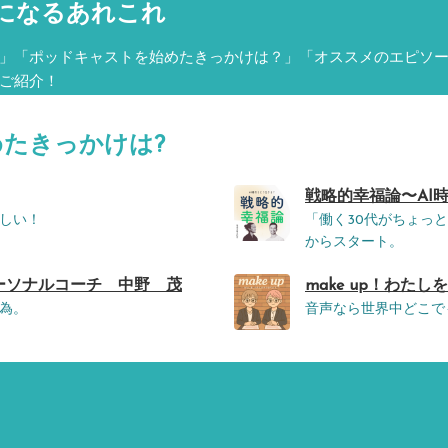
になるあれこれ
」「ポッドキャストを始めたきっかけは？」「オススメのエピソ
ご紹介！
めたきっかけは?
戦略的幸福論〜AI時代
しい！
「働く30代がちょっ
からスタート。
パーソナルコーチ 中野 茂
make up！わた
為。
音声なら世界中どこで