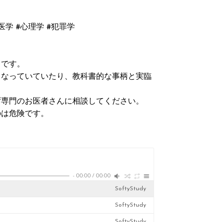
#医学 #心理学 #犯罪学
とです。
くなっていていたり、教科書的な事柄と実臨
ず専門のお医者さんに相談してください。
のは危険です。
-
00:00
/
00:00
SoftyStudy
SoftyStudy
SoftyStudy