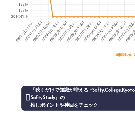
1週間以内に
『聴くだけで知識が増える ~Softy.College.Kyoto~
SoftyStudy』の
推しポイントや神回をチェック