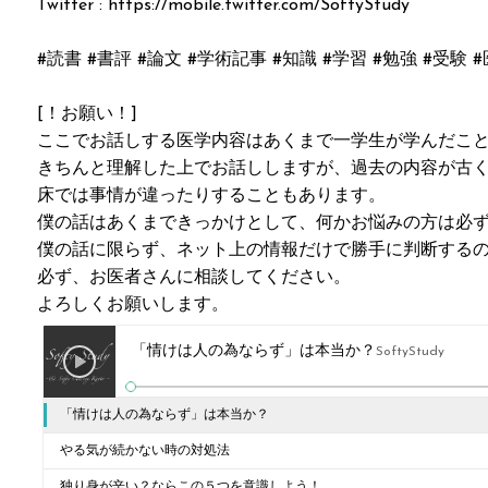
Twitter : https://mobile.twitter.com/SoftyStudy
#読書 #書評 #論文 #学術記事 #知識 #学習 #勉強 #受験 
[！お願い！]
ここでお話しする医学内容はあくまで一学生が学んだこ
きちんと理解した上でお話ししますが、過去の内容が古
床では事情が違ったりすることもあります。
僕の話はあくまできっかけとして、何かお悩みの方は必
僕の話に限らず、ネット上の情報だけで勝手に判断する
必ず、お医者さんに相談してください。
よろしくお願いします。
「情けは人の為ならず」は本当か？
SoftyStudy
「情けは人の為ならず」は本当か？
やる気が続かない時の対処法
独り身が辛い？ならこの５つを意識しよう！