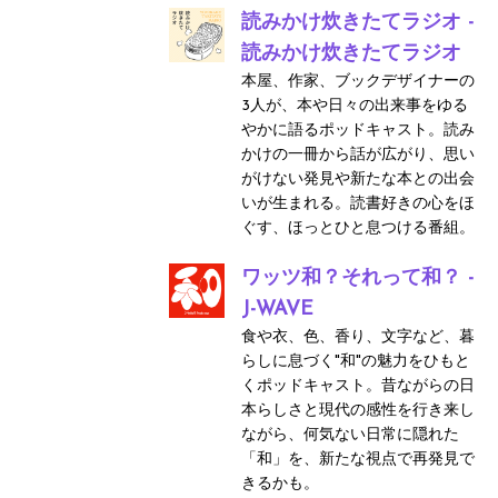
読みかけ炊きたてラジオ -
読みかけ炊きたてラジオ
本屋、作家、ブックデザイナーの
3人が、本や日々の出来事をゆる
やかに語るポッドキャスト。読み
かけの一冊から話が広がり、思い
がけない発見や新たな本との出会
いが生まれる。読書好きの心をほ
ぐす、ほっとひと息つける番組。
ワッツ和？それって和？ -
J-WAVE
食や衣、色、香り、文字など、暮
らしに息づく"和"の魅力をひもと
くポッドキャスト。昔ながらの日
本らしさと現代の感性を行き来し
ながら、何気ない日常に隠れた
「和」を、新たな視点で再発見で
きるかも。