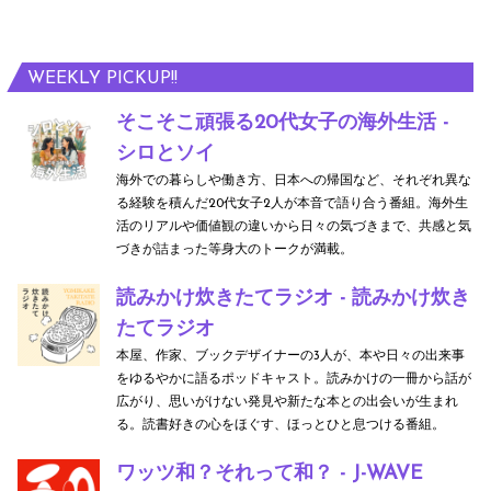
WEEKLY PICKUP!!
そこそこ頑張る20代女子の海外生活 -
シロとソイ
海外での暮らしや働き方、日本への帰国など、それぞれ異な
る経験を積んだ20代女子2人が本音で語り合う番組。海外生
活のリアルや価値観の違いから日々の気づきまで、共感と気
づきが詰まった等身大のトークが満載。
読みかけ炊きたてラジオ - 読みかけ炊き
たてラジオ
本屋、作家、ブックデザイナーの3人が、本や日々の出来事
をゆるやかに語るポッドキャスト。読みかけの一冊から話が
広がり、思いがけない発見や新たな本との出会いが生まれ
る。読書好きの心をほぐす、ほっとひと息つける番組。
ワッツ和？それって和？ - J-WAVE