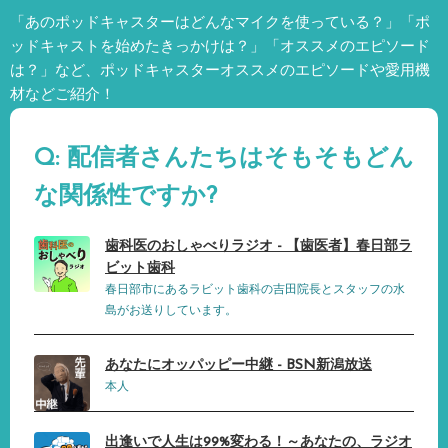
「あのポッドキャスターはどんなマイクを使っている？」「ポ
ッドキャストを始めたきっかけは？」「オススメのエピソード
は？」など、
ポッドキャスターオススメのエピソードや愛用機
材などご紹介！
Q: 配信者さんたちはそもそもどん
な関係性ですか?
歯科医のおしゃべりラジオ - 【歯医者】春日部ラ
ビット歯科
春日部市にあるラビット歯科の吉田院長とスタッフの水
島がお送りしています。
あなたにオッパッピー中継 - BSN新潟放送
本人
出逢いで人生は99%変わる！～あなたの、ラジオ