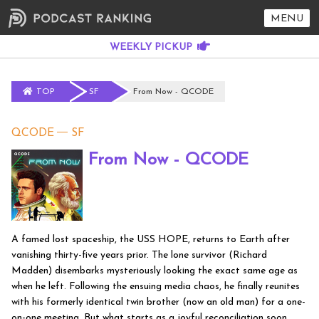
MENU
TOP
SF
From Now - QCODE
QCODE
SF
From Now - QCODE
A famed lost spaceship, the USS HOPE, returns to Earth after
vanishing thirty-five years prior. The lone survivor (Richard
Madden) disembarks mysteriously​ looking the exact same age as
when he left​. Following the ensuing media chaos, he finally reunites
with his formerly identical twin brother (now an old man) for a one-
on-one meeting. But what starts as a joyful reconciliation soon