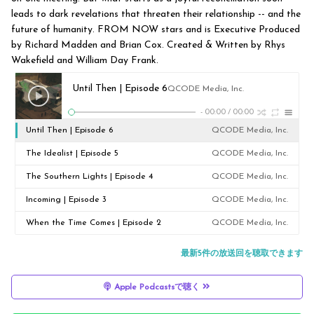
leads to dark revelations that threaten their relationship -- and the
future of humanity. FROM NOW stars and is Executive Produced
by Richard Madden and Brian Cox. Created & Written by Rhys
Wakefield and William Day Frank.
Until Then | Episode 6
QCODE Media, Inc.
-
00:00
/
00:00
Until Then | Episode 6
QCODE Media, Inc.
The Idealist | Episode 5
QCODE Media, Inc.
The Southern Lights | Episode 4
QCODE Media, Inc.
Incoming | Episode 3
QCODE Media, Inc.
When the Time Comes | Episode 2
QCODE Media, Inc.
最新5件の放送回を聴取できます
Apple Podcastsで聴く