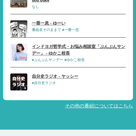
and bake
なし
一冊一息 - ゆーい
番組名そのままで #一冊一息
インドヨガ哲学式・お悩み相談室「ぷんぷんサン
デー」 - ゆかこ校長
#ぷんぷんサンデー #ゆかこ校長
自分史ラジオ - ヤッシー
#自分史ラジオ
その他の番組についてはこちら