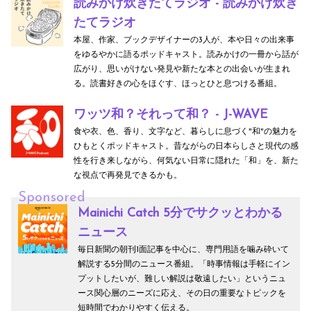
読みかけ炊きたてラジオ - 読みかけ炊き
たてラジオ
本屋、作家、ブックデザイナーの3人が、本や日々の出来事
をゆるやかに語るポッドキャスト。読みかけの一冊から話が
広がり、思いがけない発見や新たな本との出会いが生まれ
る。読書好きの心をほぐす、ほっとひと息つける番組。
ワッツ和？それって和？ - J-WAVE
食や衣、色、香り、文字など、暮らしに息づく"和"の魅力を
ひもとくポッドキャスト。昔ながらの日本らしさと現代の感
性を行き来しながら、何気ない日常に隠れた「和」を、新た
な視点で再発見できるかも。
Sponsored
Mainichi Catch 5分でサクッとわかる
ニュース
毎日新聞の朝刊1面記事を中心に、専門用語を噛み砕いて
解説する5分間のニュース番組。「時事情報は手軽にイン
プットしたいが、難しい解説は敬遠したい」というニュ
ース関心層のニーズに応え、その日の重要なトピックを
短時間でわかりやすく伝える。