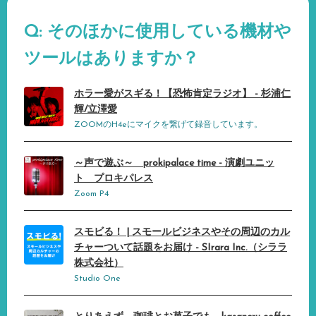
Q: そのほかに使用している機材や
ツールはありますか？
ホラー愛がスギる！【恐怖肯定ラジオ】 - 杉浦仁
輝/立澤愛
ZOOMのH4eにマイクを繋げて録音しています。
～声で遊ぶ～ prokipalace time - 演劇ユニッ
ト プロキパレス
Zoom P4
スモビる！ | スモールビジネスやその周辺のカル
チャーついて話題をお届け - SIrara Inc.（シララ
株式会社）
Studio One