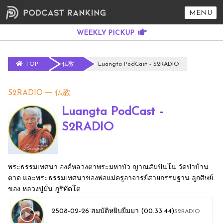
MENU
TOP
仏教
Luangta PodCast - S2RADIO
S2RADIO
仏教
Luangta PodCast -
S2RADIO
พระธรรมเทศนา องค์หลวงตาพระมหาบัว ญาณสัมปันโน วัดป่าบ้าน
ตาด และพระธรรมเทศนาของพ่อแม่ครูอาจารย์สายกรรมฐาน ลูกศิษย์
ของ หลวงปู่มั่น ภูริทัตโต
2508-02-26 สมบัติหยิบยืมมา (00.33.44)
S2RADIO