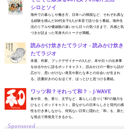
シロとソイ
海外での暮らしや働き方、日本への帰国など、それぞれ異な
る経験を積んだ20代女子2人が本音で語り合う番組。海外生
活のリアルや価値観の違いから日々の気づきまで、共感と気
づきが詰まった等身大のトークが満載。
読みかけ炊きたてラジオ - 読みかけ炊き
たてラジオ
本屋、作家、ブックデザイナーの3人が、本や日々の出来事
をゆるやかに語るポッドキャスト。読みかけの一冊から話が
広がり、思いがけない発見や新たな本との出会いが生まれ
る。読書好きの心をほぐす、ほっとひと息つける番組。
ワッツ和？それって和？ - J-WAVE
食や衣、色、香り、文字など、暮らしに息づく"和"の魅力を
ひもとくポッドキャスト。昔ながらの日本らしさと現代の感
性を行き来しながら、何気ない日常に隠れた「和」を、新た
な視点で再発見できるかも。
Sponsored