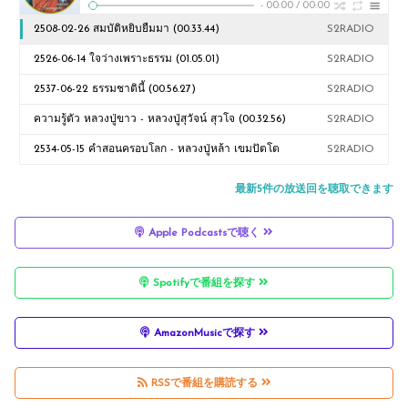
-
00:00
/
00:00
2508-02-26 สมบัติหยิบยืมมา (00.33.44)
S2RADIO
2526-06-14 ใจว่างเพราะธรรม (01.05.01)
S2RADIO
2537-06-22 ธรรมชาตินี้ (00.56.27)
S2RADIO
ความรู้ตัว หลวงปู่ขาว - หลวงปู่สุวัจน์ สุวโจ (00.32.56)
S2RADIO
2534-05-15 คำสอนครอบโลก - หลวงปู่หล้า เขมปัตโต
S2RADIO
(00.51.30)
最新5件の放送回を聴取できます
Apple Podcastsで聴く
Spotifyで番組を探す
AmazonMusicで探す
RSSで番組を購読する