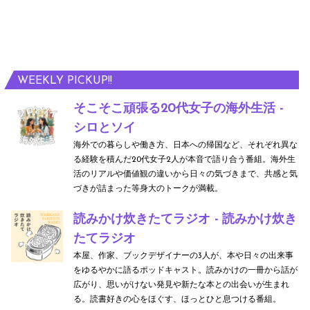
WEEKLY PICKUP!!
そこそこ頑張る20代女子の海外生活 -
シロとソイ
海外での暮らしや働き方、日本への帰国など、それぞれ異な
る経験を積んだ20代女子2人が本音で語り合う番組。海外生
活のリアルや価値観の違いから日々の気づきまで、共感と気
づきが詰まった等身大のトークが満載。
読みかけ炊きたてラジオ - 読みかけ炊き
たてラジオ
本屋、作家、ブックデザイナーの3人が、本や日々の出来事
をゆるやかに語るポッドキャスト。読みかけの一冊から話が
広がり、思いがけない発見や新たな本との出会いが生まれ
る。読書好きの心をほぐす、ほっとひと息つける番組。