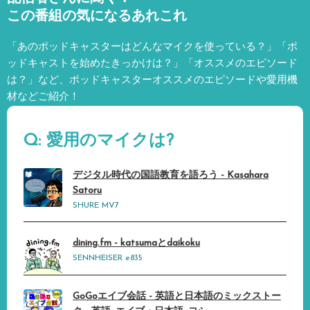
この番組の気になるあれこれ
「あのポッドキャスターはどんなマイクを使っている？」「ポ
ッドキャストを始めたきっかけは？」「オススメのエピソード
は？」など、
ポッドキャスターオススメのエピソードや愛用機
材などご紹介！
Q: 愛用のマイクは?
デジタル時代の国語教育を語ろう - Kasahara
Satoru
SHURE MV7
dining.fm - katsumaとdaikoku
SENNHEISER e835
GoGoエイブ会話 - 英語と日本語のミックストー