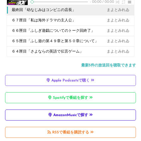
-
00:00
/
00:00
最終回「幼なじみはコンビニの店長」
まよとみれゐ
６７匣目「私は海外ドラマの主人公」
まよとみれゐ
６６匣目「ふしぎ遊戯についてのトーク回終了」
まよとみれゐ
６５匣目「ふし遊の第４９章と第５０章について」
まよとみれゐ
６４匣目「さよならの英語で伝言ゲーム」
まよとみれゐ
最新5件の放送回を聴取できます
Apple Podcastsで聴く
Spotifyで番組を探す
AmazonMusicで探す
RSSで番組を購読する