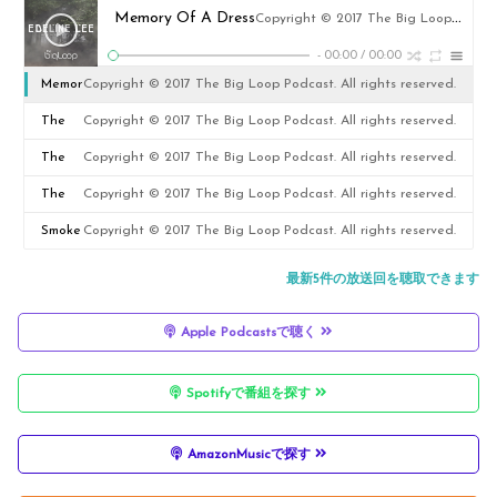
Memory Of A Dress
Copyright © 2017 The Big Loop Podcast. All rights reserved.
-
00:00
/
00:00
Memor
Copyright © 2017 The Big Loop Podcast. All rights reserved.
y Of A
The
Copyright © 2017 The Big Loop Podcast. All rights reserved.
Dress
Fugue
The
Copyright © 2017 The Big Loop Podcast. All rights reserved.
Promis
The
Copyright © 2017 The Big Loop Podcast. All rights reserved.
e
Eye
Smoke
Copyright © 2017 The Big Loop Podcast. All rights reserved.
Of
最新5件の放送回を聴取できます
The
Apple Podcastsで聴く
Lord
Spotifyで番組を探す
AmazonMusicで探す