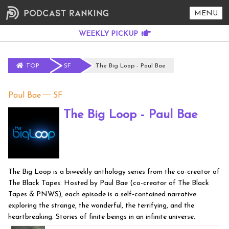
MENU
TOP
SF
The Big Loop - Paul Bae
Paul Bae
SF
The Big Loop - Paul Bae
The Big Loop is a biweekly anthology series from the co-creator of
The Black Tapes. Hosted by Paul Bae (co-creator of The Black
Tapes & PNWS), each episode is a self-contained narrative
exploring the strange, the wonderful, the terrifying, and the
heartbreaking. Stories of finite beings in an infinite universe.