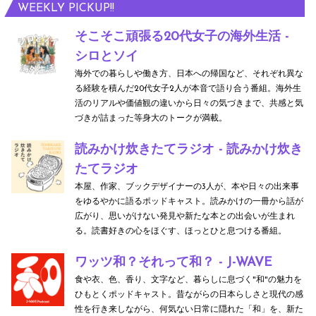
WEEKLY PICKUP!!
そこそこ頑張る20代女子の海外生活 -
シロとソイ
海外での暮らしや働き方、日本への帰国など、それぞれ異な
る経験を積んだ20代女子2人が本音で語り合う番組。海外生
活のリアルや価値観の違いから日々の気づきまで、共感と気
づきが詰まった等身大のトークが満載。
読みかけ炊きたてラジオ - 読みかけ炊き
たてラジオ
本屋、作家、ブックデザイナーの3人が、本や日々の出来事
をゆるやかに語るポッドキャスト。読みかけの一冊から話が
広がり、思いがけない発見や新たな本との出会いが生まれ
る。読書好きの心をほぐす、ほっとひと息つける番組。
ワッツ和？それって和？ - J-WAVE
食や衣、色、香り、文字など、暮らしに息づく"和"の魅力を
ひもとくポッドキャスト。昔ながらの日本らしさと現代の感
性を行き来しながら、何気ない日常に隠れた「和」を、新た