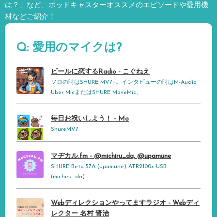
は？」など、
ポッドキャスターオススメのエピソードや愛用機
材などご紹介！
Q: 愛用のマイクは?
ビールに恋するRadio - こぐねえ
ソロの時はSHURE MV7+。インタビューの時はM-Audio
Uber MicまたはSHURE MoveMic。
毎日お祝いしよう！ - Mo
ShureMV7
マヂカル.fm - @michiru_da, @upamune
SHURE Beta 57A (upamune) ATR2100x-USB
(michiru_da)
Webディレクションやってますラジオ - Webディ
レクター 名村 晋治