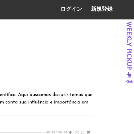
ログイン
新規登録
ientífica. Aqui buscamos discutir temas que
em conta sua influência e importância em
-
00:00
/
00:00