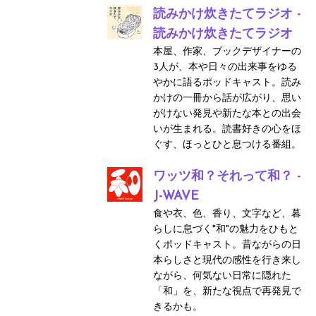
読みかけ炊きたてラジオ -
読みかけ炊きたてラジオ
本屋、作家、ブックデザイナーの
3人が、本や日々の出来事をゆる
やかに語るポッドキャスト。読み
かけの一冊から話が広がり、思い
がけない発見や新たな本との出会
いが生まれる。読書好きの心をほ
ぐす、ほっとひと息つける番組。
ワッツ和？それって和？ -
J-WAVE
食や衣、色、香り、文字など、暮
らしに息づく"和"の魅力をひもと
くポッドキャスト。昔ながらの日
本らしさと現代の感性を行き来し
ながら、何気ない日常に隠れた
「和」を、新たな視点で再発見で
きるかも。