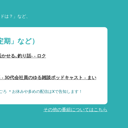
ードは？」など、
定期」など）
で活かせる､釣り話- - ロク
- 30代会社員のゆる雑談ポッドキャスト - まい
時ごろ ＊お休みや多めの配信はXで告知します！
その他の番組についてはこちら