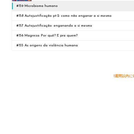
#159 Microbioma humano
#158 Autojustificação pt.2: como não enganar a si mesmo
#157 Autojustificação: enganando a si mesmo
#156 Magreza: Por quê? E pra quem?
#155 As origens da violência humana
1週間以内に