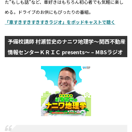
た”もしも話”など、車好きはもちろん初心者でも気軽に楽し
める。ドライブのお供にもぴったりの番組。
「車すきすきすきすきラジオ」をポッドキャストで聴く
予備校講師 村瀬哲史のナニワ地理学～関西不動産
情報センターＫＲＩＣ presents～ – MBSラジオ