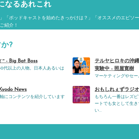
になるあれこれ
」「ポッドキャストを始めたきっかけは？」「オススメのエピソ
ご紹介！
か?
ig Bat Boss
テルヤヒロキの沖縄
は50代以上の人物。日本人あるいは
実験中 - 照屋寛樹
マーケティングやセー
yodo News
おもしれぇずラジオ 
軸にコンテンツを紹介しています
もちろん一番はレズビ
ートでも女として生き
い...