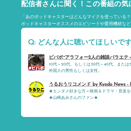
配信者さんに聞く！
この番組の気
「あのポッドキャスターはどんなマイクを使っている？
ポッドキャスターオススメのエピソードや愛用機材など
Q: どんな人に聴いてほしいです
ビバボ~アラフォー2人の雑談バラエティ~ - B
10代～20代、もしくは30代～40代、また
外国人の男性もしくは女性。
うるおうリコメンド by Kyodo News - K
★エンタメ好きな方＝映画＆ドラマ・音楽を
★山崎あみさんのファン★