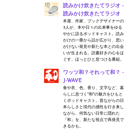
読みかけ炊きたてラジオ -
読みかけ炊きたてラジオ
本屋、作家、ブックデザイナーの
3人が、本や日々の出来事をゆる
やかに語るポッドキャスト。読み
かけの一冊から話が広がり、思い
がけない発見や新たな本との出会
いが生まれる。読書好きの心をほ
ぐす、ほっとひと息つける番組。
ワッツ和？それって和？ -
J-WAVE
食や衣、色、香り、文字など、暮
らしに息づく"和"の魅力をひもと
くポッドキャスト。昔ながらの日
本らしさと現代の感性を行き来し
ながら、何気ない日常に隠れた
「和」を、新たな視点で再発見で
きるかも。