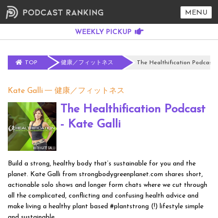
MENU
TOP
健康／フィットネス
The Healthification Podcast -
Kate Galli
健康／フィットネス
The Healthification Podcast
- Kate Galli
Build a strong, healthy body that’s sustainable for you and the
planet. Kate Galli from strongbodygreenplanet.com shares short,
actionable solo shows and longer form chats where we cut through
all the complicated, conflicting and confusing health advice and
make living a healthy plant based #plantstrong (!) lifestyle simple
and sustainable.