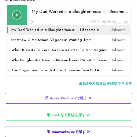
My Dad Worked in a Slaughterhouse — I Became a Vegan Activist | Jack Hancock-Fairs.
-
00:00
/
00:00
My Dad Worked in a Slaughterhouse — I Became a
Unknown
Vegan Activist | Jack Hancock-Fairs.
Matthew C. Halteman, Vegans in Waiting: from
Unknown
Defensiveness to Curiosity.
What It Costs To Care: An Open Letter To Non-Vegans
Unknown
(And A Thank You To Vegans)
Why Beagles Are Used in Research—and What Happens
Unknown
Next with Nikki Steendam of Beagle Freedom Australia.
The Cage-Free Lie with Amber Canavan from PETA.
Unknown
最新5件の放送回を聴取できます
Apple Podcastsで聴く
Spotifyで番組を探す
AmazonMusicで探す