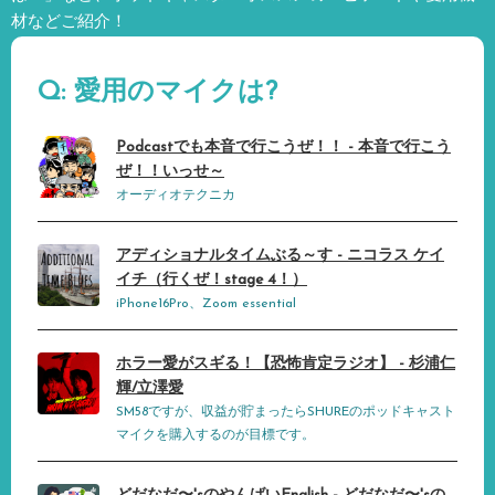
材などご紹介！
Q: 愛用のマイクは?
Podcastでも本音で行こうぜ！！ - 本音で行こう
ぜ！！いっせ～
オーディオテクニカ
アディショナルタイムぶる～す - ニコラス ケイ
イチ（行くぜ！stage 4！）
iPhone16Pro、Zoom essential
ホラー愛がスギる！【恐怖肯定ラジオ】 - 杉浦仁
輝/立澤愛
SM58ですが、収益が貯まったらSHUREのポッドキャスト
マイクを購入するのが目標です。