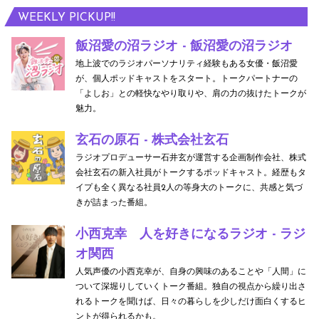
WEEKLY PICKUP!!
飯沼愛の沼ラジオ - 飯沼愛の沼ラジオ
地上波でのラジオパーソナリティ経験もある女優・飯沼愛
が、個人ポッドキャストをスタート。トークパートナーの
「よしお」との軽快なやり取りや、肩の力の抜けたトークが
魅力。
玄石の原石 - 株式会社玄石
ラジオプロデューサー石井玄が運営する企画制作会社、株式
会社玄石の新入社員がトークするポッドキャスト。経歴もタ
イプも全く異なる社員2人の等身大のトークに、共感と気づ
きが詰まった番組。
小西克幸 人を好きになるラジオ - ラジ
オ関西
人気声優の小西克幸が、自身の興味のあることや「人間」に
ついて深堀りしていくトーク番組。独自の視点から繰り出さ
れるトークを聞けば、日々の暮らしを少しだけ面白くするヒ
ントが得られるかも。