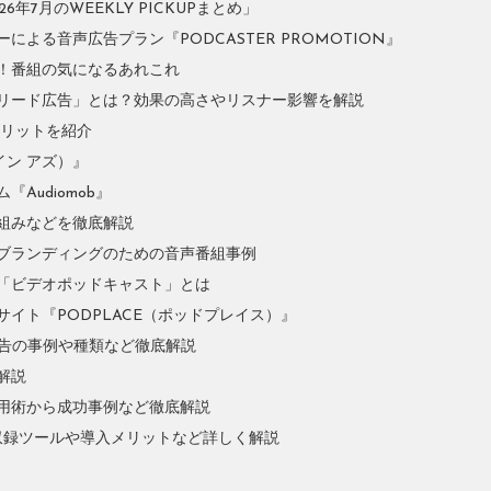
年7月のWEEKLY PICKUPまとめ」
よる音声広告プラン『PODCASTER PROMOTION』
！番組の気になるあれこれ
リード広告」とは？効果の高さやリスナー影響を解説
やメリットを紹介
イン アズ）』
Audiomob』
組みなどを徹底解説
ブランディングのための音声番組事例
「ビデオポッドキャスト」とは
イト『PODPLACE（ポッドプレイス）』
広告の事例や種類など徹底解説
解説
用術から成功事例など徹底解説
収録ツールや導入メリットなど詳しく解説