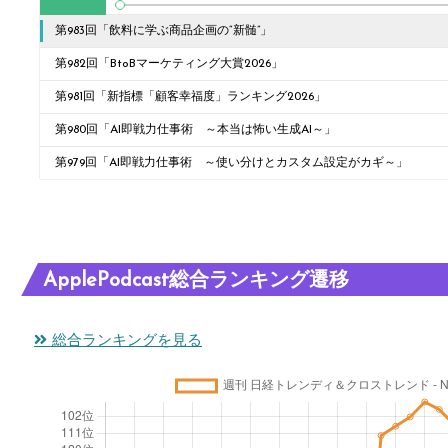
第983回「飲料に学ぶ商品企画の“新髄”」
第982回「BtoBマーケティング大賞2026」
第981回「新指標「顧客幸福度」ランキング2026」
第980回「AI即戦力仕事術 ～本当は怖い生成AI～」
第979回「AI即戦力仕事術 ～使い分けとカスタム設定がカギ～」
ApplePodcast総合ランキング遷移
総合ランキングを見る