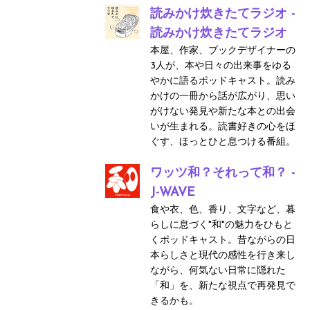
読みかけ炊きたてラジオ -
読みかけ炊きたてラジオ
本屋、作家、ブックデザイナーの
3人が、本や日々の出来事をゆる
やかに語るポッドキャスト。読み
かけの一冊から話が広がり、思い
がけない発見や新たな本との出会
いが生まれる。読書好きの心をほ
ぐす、ほっとひと息つける番組。
ワッツ和？それって和？ -
J-WAVE
食や衣、色、香り、文字など、暮
らしに息づく"和"の魅力をひもと
くポッドキャスト。昔ながらの日
本らしさと現代の感性を行き来し
ながら、何気ない日常に隠れた
「和」を、新たな視点で再発見で
きるかも。