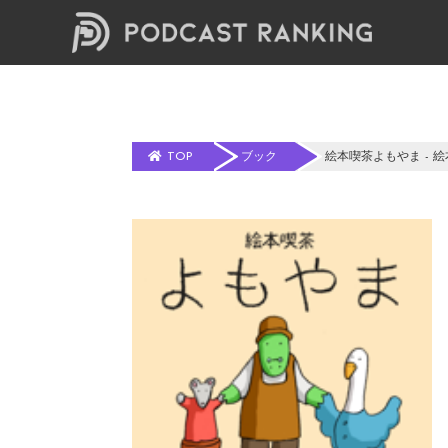
TOP
ブック
絵本喫茶よもやま - 