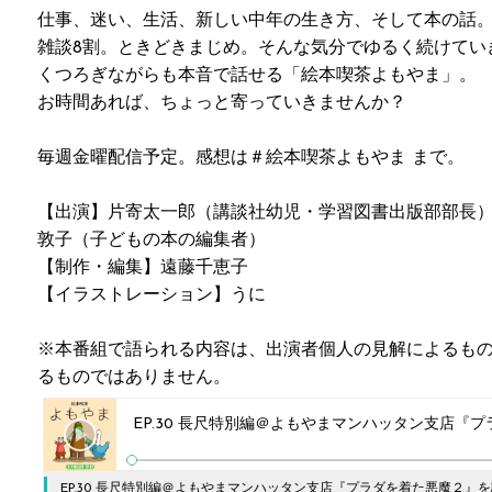
仕事、迷い、生活、新しい中年の生き方、そして本の話
雑談8割。ときどきまじめ。そんな気分でゆるく続けてい
くつろぎながらも本音で話せる「絵本喫茶よもやま」。
お時間あれば、ちょっと寄っていきませんか？
毎週金曜配信予定。感想は＃絵本喫茶よもやま まで。
【出演】片寄太一郎（講談社幼児・学習図書出版部部長）／
敦子（子どもの本の編集者）
【制作・編集】遠藤千恵子
【イラストレーション】うに
※本番組で語られる内容は、出演者個人の見解によるも
るものではありません。
EP.30 長尺特別編＠よもやまマンハッタン支店『
EP.30 長尺特別編＠よもやまマンハッタン支店『プラダを着た悪魔２』