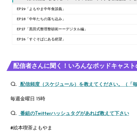
EP.29「よもやま中年食談義」
EP.28「中年たちの落ち込み」
EP.27「黒田式整理整頓術ーーデジタル編」
EP.26「すぐそばにある絶望」
配信者さんに聞く！いろんなポッドキャスト
配信頻度（スケジュール）を教えてください。（「
毎週金曜日 15時
番組のTwitterハッシュタグがあれば教えて下さい
#絵本喫茶よもやま