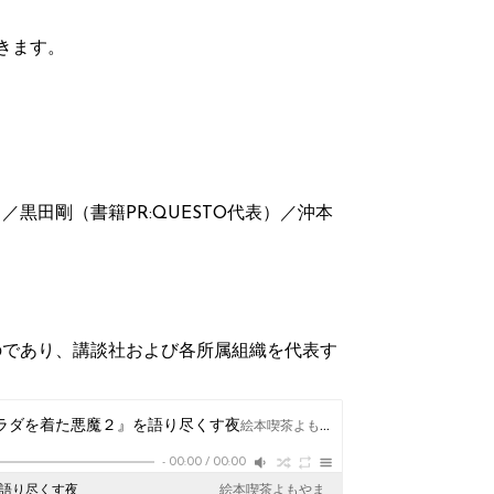
。
きます。
黒田剛（書籍PR:QUESTO代表）／沖本
のであり、講談社および各所属組織を代表す
プラダを着た悪魔２』を語り尽くす夜
絵本喫茶よもやま
-
00:00
/
00:00
を語り尽くす夜
絵本喫茶よもやま