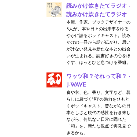
読みかけ炊きたてラジオ -
読みかけ炊きたてラジオ
本屋、作家、ブックデザイナーの
3人が、本や日々の出来事をゆる
やかに語るポッドキャスト。読み
かけの一冊から話が広がり、思い
がけない発見や新たな本との出会
いが生まれる。読書好きの心をほ
ぐす、ほっとひと息つける番組。
ワッツ和？それって和？ -
J-WAVE
食や衣、色、香り、文字など、暮
らしに息づく"和"の魅力をひもと
くポッドキャスト。昔ながらの日
本らしさと現代の感性を行き来し
ながら、何気ない日常に隠れた
「和」を、新たな視点で再発見で
きるかも。