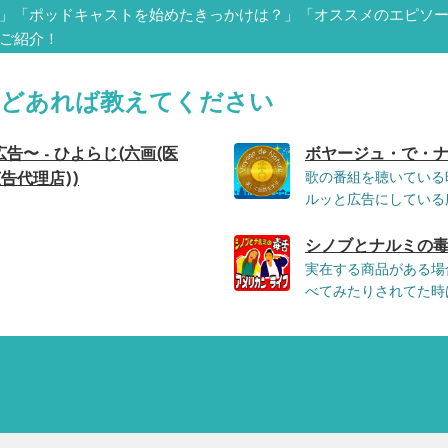
」「ポッドキャストを始めたきっかけは？」「オススメのエピソ
ご紹介！
などあれば教えてください
〜 - ひよらじ(六画(医
ボヤージュ・で・ナ
歌の番組を聴いている
告代理店))
ルッと広告にしている広
シノブとナルミの毒舌アメ
実在する商品がある場
べてみたりされてた時