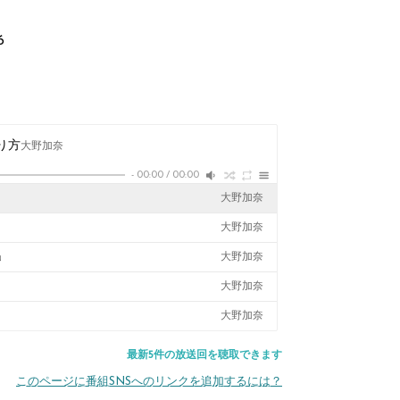
6
り方
大野加奈
-
00:00
/
00:00
大野加奈
大野加奈
」
大野加奈
大野加奈
大野加奈
最新5件の放送回を聴取できます
このページに番組SNSへのリンクを追加するには？