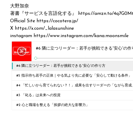
大野加奈
著書『サービスを言語化する』 https://amzn.to/4q7G0M
Official Site https://cocotera.jp/
X https://x.com/_lalasunshine
instagram https://www.instagram.com/kana.moonsmile
#6 隣に立つリーダー：若手が挑戦できる“安心”の作
#6 隣に立つリーダー：若手が挑戦できる“安心”の作り方
#5 指示待ち若手の正体｜やる気より先に必要な「安心して動ける条件」
#4 「忙しいから育てられない？！」成果を出すリーダーの「ながら育成
#3 「叱る」は未来への投資
#2 心と職場を整える「挨拶の絶大な影響力」