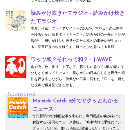
づきが詰まった等身大のトークが満載。
読みかけ炊きたてラジオ - 読みかけ炊き
たてラジオ
本屋、作家、ブックデザイナーの3人が、本や日々の出来事
をゆるやかに語るポッドキャスト。読みかけの一冊から話が
広がり、思いがけない発見や新たな本との出会いが生まれ
る。読書好きの心をほぐす、ほっとひと息つける番組。
ワッツ和？それって和？ - J-WAVE
食や衣、色、香り、文字など、暮らしに息づく"和"の魅力を
ひもとくポッドキャスト。昔ながらの日本らしさと現代の感
性を行き来しながら、何気ない日常に隠れた「和」を、新た
な視点で再発見できるかも。
Sponsored
Mainichi Catch 5分でサクッとわかる
ニュース
毎日新聞の朝刊1面記事を中心に、専門用語を噛み砕いて
解説する5分間のニュース番組。「時事情報は手軽にイン
プットしたいが、難しい解説は敬遠したい」というニュ