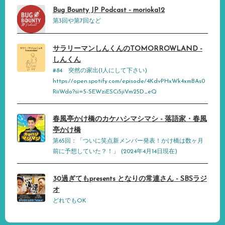
Bug Bounty JP Podcast - morioka12
第3回や第7回など
サラリーマンしんくんのTOMORROWLAND -
しんくん
#84 突然の家出(1人にして下さい)
https://open.spotify.com/episode/4KdvPHxWk4xmBAs0
RiiWdo?si=5-SEWziESCi5jiVm25D_eQ
春風亭かけ橋のカケハシマシマシ - 落語家・春風
亭かけ橋
第65回：「ついに笑点新メンバー発表！かけ橋は数ヶ月
前に予想していた？！」 (2024年4月14日現在)
30過ぎてもpresents となりの常連さん - SBSラジ
オ
どれでもOK