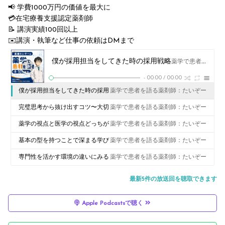
📢 学費1000万円の価値を最大に
💳在宅療養支援認定薬剤師
📝 講演実績100回以上
✉️講演・執筆など仕事の依頼はDMまで
僕が採用担当をしてきた時の採用戦略
薬学で患者を語る薬剤師：たいぞー
-
00:00
/
00:00
僕が採用担当をしてきた時の採用
薬学で患者を語る薬剤師：たいぞー
戦略
完璧思考から抜け出すコツ〜大切
薬学で患者を語る薬剤師：たいぞー
なのは患者をみる時間軸
薬学の視点と医学の視点どっちが
薬学で患者を語る薬剤師：たいぞー
いいのかな？
基本の型を持つことで深まる学び
薬学で患者を語る薬剤師：たいぞー
と思考
専門性を活かす環境の違いにみる
薬学で患者を語る薬剤師：たいぞー
薬局薬剤師と病院薬剤師の違い
最新5件の放送回を聴取できます
Apple Podcastsで聴く