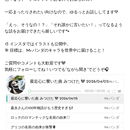
一応まったりされたい向けなので、ゆるっとお話ししてます💚
「えっ、そうなの！？」「それ誰かに言いたい！」ってなるよう
な話をお届けできたら嬉しいです🐾
🎨 インスタではイラストも公開中。
🎯 目標は、Mr.パンダのキャラを世界中に届けること！
ご質問やコメントも大歓迎です🐼
気軽にフォローしてね！いつでも“ながら聞き”でどうぞ🎧
最近心に響いた曲 みつけた 🐼 2026/04/05
Mr.パンダ
-
00:00
/
00:00
最近心に響いた曲 みつけた 🐼 2026/04/05
Mr.パンダ
森永さんの100年物語がもう歴史すぎる❗️
Mr.パンダ
ロッテのロマンチックな名前の由来♡
Mr.パンダ
グリコの名前の由来が衝撃🍫
Mr.パンダ