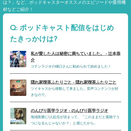
は？」など、
ポッドキャスターオススメのエピソードや愛用機
材などご紹介！
Q: ポッドキャスト配信をはじめ
たきっかけは?
私が愛した人は秘密に満ちていました。 - 辻本恭
介
コテンラジオの樋口さんに勧められて始めました！
隠れ家喫茶ふたりごと - 隠れ家喫茶ふたりごと
ツイキャスから移動して来ました。音声コンテンツが好
きなので。
のんびり医学ラジオ - のんびり医学ラジオ
地域医療に1人赴任が決まって、「このままだと孤独でう
つになるんじゃないか？」と感じたから。