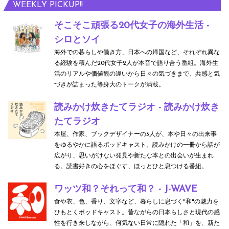
WEEKLY PICKUP!!
そこそこ頑張る20代女子の海外生活 -
シロとソイ
海外での暮らしや働き方、日本への帰国など、それぞれ異な
る経験を積んだ20代女子2人が本音で語り合う番組。海外生
活のリアルや価値観の違いから日々の気づきまで、共感と気
づきが詰まった等身大のトークが満載。
読みかけ炊きたてラジオ - 読みかけ炊き
たてラジオ
本屋、作家、ブックデザイナーの3人が、本や日々の出来事
をゆるやかに語るポッドキャスト。読みかけの一冊から話が
広がり、思いがけない発見や新たな本との出会いが生まれ
る。読書好きの心をほぐす、ほっとひと息つける番組。
ワッツ和？それって和？ - J-WAVE
食や衣、色、香り、文字など、暮らしに息づく"和"の魅力を
ひもとくポッドキャスト。昔ながらの日本らしさと現代の感
性を行き来しながら、何気ない日常に隠れた「和」を、新た