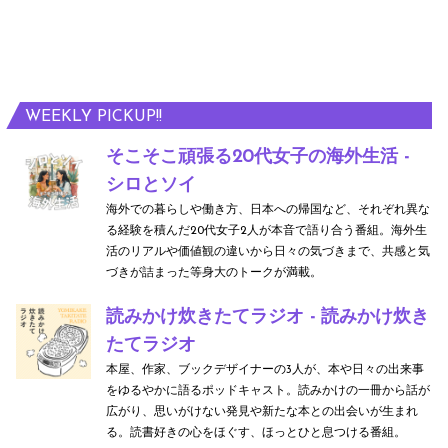
WEEKLY PICKUP!!
そこそこ頑張る20代女子の海外生活 -
シロとソイ
海外での暮らしや働き方、日本への帰国など、それぞれ異な
る経験を積んだ20代女子2人が本音で語り合う番組。海外生
活のリアルや価値観の違いから日々の気づきまで、共感と気
づきが詰まった等身大のトークが満載。
読みかけ炊きたてラジオ - 読みかけ炊き
たてラジオ
本屋、作家、ブックデザイナーの3人が、本や日々の出来事
をゆるやかに語るポッドキャスト。読みかけの一冊から話が
広がり、思いがけない発見や新たな本との出会いが生まれ
る。読書好きの心をほぐす、ほっとひと息つける番組。