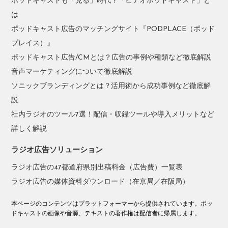
ポッドキャストも「見る」時代？「ビデオポッドキャスト」と
は
ポッドキャスト広告のマッチングサイト『PODPLACE（ポッド
プレイス）』
ポッドキャスト広告/CMとは？広告の事例や種類など徹底解説
音声マーケティングについて徹底解説
ソニックブランディングとは？活用術から成功事例など徹底解
説
社内ラジオのツール7選！配信・収録ツールや導入メリットなど
詳しく解説
ラジオ広告ソリューション
ラジオ広告の47都道府県別出稿料金（広告費）一覧表
ラジオ広告の媒体資料ダウンロード（在京局／在阪局）
本ページのコンテンツはプラットフォーマーから提供されています。ポッ
ドキャストの画像や音源、テキストの著作権は配信者に帰属します。