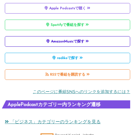
ています。』
Apple Podcastsで聴く
りしました』
にお越しいただき
番組最後に重要な
は、“聞く健康習
ました。』
お知らせをしてい
慣 Hana博士の
Spotifyで番組を探す
ます。』
ポッドキャス
ト”『体調最高ラ
AmazonMusicで探す
ジオ』とのコラボ
レーションで
radikoで探す
す。』
RSSで番組を購読する
このページに番組SNSへのリンクを追加するには？
ApplePodcastカテゴリー内ランキング遷移
「ビジネス」カテゴリーのランキングを見る