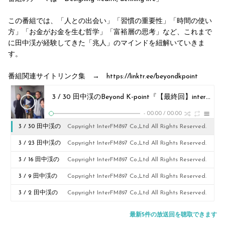
この番組では、「人との出会い」「習慣の重要性」「時間の使い
方」「お金がお金を生む哲学」「富裕層の思考」など、これまで
に田中渓が経験してきた「兆人」のマインドを紐解いていきま
す。
番組関連サイトリンク集 → https://linktr.ee/beyondkpoint
3 / 30 田中渓のBeyond K-point『【最終回】interfmの取締役高原さんを迎えて、この番組の総括などお話をしています。』
-
00:00
/
00:00
3 / 30 田中渓の
Copyright InterFM897 Co.,Ltd All Rights Reserved.
Beyond K-
3 / 23 田中渓の
Copyright InterFM897 Co.,Ltd All Rights Reserved.
point『【最終
Beyond K-
3 / 16 田中渓の
Copyright InterFM897 Co.,Ltd All Rights Reserved.
回】interfmの取
point『この番組
Beyond K-
3 / 9 田中渓の
Copyright InterFM897 Co.,Ltd All Rights Reserved.
締役高原さんを迎
としては最後のメ
point『本日はゲ
Beyond K-
3 / 2 田中渓の
Copyright InterFM897 Co.,Ltd All Rights Reserved.
えて、この番組の
ッセージの紹介と
スト回、SUISUIの
point『本日はメ
Beyond K-
最新5件の放送回を聴取できます
総括などお話をし
各コーナーをお送
佐藤 慶一郎さん
ッセージの紹介。
point『本日