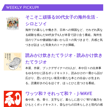
WEEKLY PICKUP!!
そこそこ頑張る20代女子の海外生活 -
シロとソイ
海外での暮らしや働き方、日本への帰国など、それぞれ異な
る経験を積んだ20代女子2人が本音で語り合う番組。海外生
活のリアルや価値観の違いから日々の気づきまで、共感と気
づきが詰まった等身大のトークが満載。
読みかけ炊きたてラジオ - 読みかけ炊き
たてラジオ
本屋、作家、ブックデザイナーの3人が、本や日々の出来事
をゆるやかに語るポッドキャスト。読みかけの一冊から話が
広がり、思いがけない発見や新たな本との出会いが生まれ
る。読書好きの心をほぐす、ほっとひと息つける番組。
ワッツ和？それって和？ - J-WAVE
食や衣、色、香り、文字など、暮らしに息づく"和"の魅力を
ひもとくポッドキャスト。昔ながらの日本らしさと現代の感